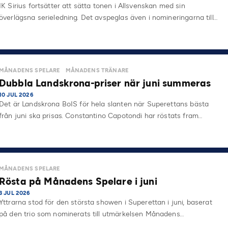
IK Sirius fortsätter att sätta tonen i Allsvenskan med sin
överlägsna serieledning. Det avspeglas även i nomineringarna till…
MÅNADENS SPELARE
MÅNADENS TRÄNARE
Dubbla Landskrona-priser när juni summeras
10 JUL 2026
Det är Landskrona BoIS för hela slanten när Superettans bästa
från juni ska prisas. Constantino Capotondi har röstats fram…
MÅNADENS SPELARE
Rösta på Månadens Spelare i juni
3 JUL 2026
Yttrarna stod för den största showen i Superettan i juni, baserat
på den trio som nominerats till utmärkelsen Månadens…