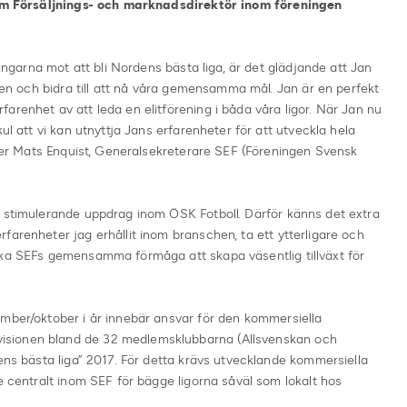
 som Försäljnings- och marknadsdirektör inom föreningen
ningarna mot att bli Nordens bästa liga, är det glädjande att Jan
llen och bidra till att nå våra gemensamma mål. Jan är en perfekt
arenhet av att leda en elitförening i båda våra ligor. När Jan nu
ul att vi kan utnyttja Jans erfarenheter för att utveckla hela
säger Mats Enquist, Generalsekreterare SEF (Föreningen Svensk
h stimulerande uppdrag inom ÖSK Fotboll. Därför känns det extra
farenheter jag erhållit inom branschen, ta ett ytterligare och
öka SEFs gemensamma förmåga att skapa väsentlig tillväxt för
ember/oktober i år innebär ansvar för den kommersiella
sionen bland de 32 medlemsklubbarna (Allsvenskan och
dens bästa liga” 2017. För detta krävs utvecklande kommersiella
e centralt inom SEF för bägge ligorna såväl som lokalt hos