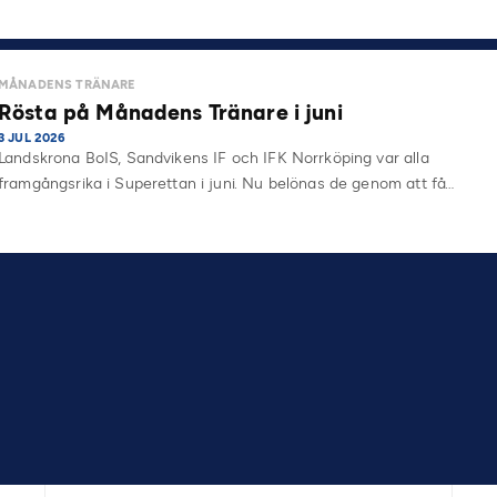
MÅNADENS TRÄNARE
Rösta på Månadens Tränare i juni
3 JUL 2026
Landskrona BoIS, Sandvikens IF och IFK Norrköping var alla
framgångsrika i Superettan i juni. Nu belönas de genom att få…