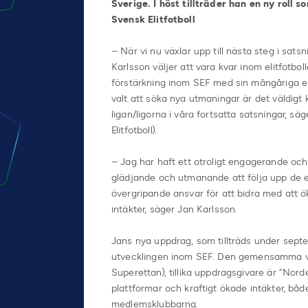
Sverige. I höst tillträder han en ny roll
Svensk Elitfotboll
– När vi nu växlar upp till nästa steg i sats
Karlsson väljer att vara kvar inom elitfotbo
förstärkning inom SEF med sin mångåriga erf
valt att söka nya utmaningar är det väldigt k
ligan/ligorna i våra fortsatta satsningar, 
Elitfotboll).
– Jag har haft ett otroligt engagerande oc
glädjande och utmanande att följa upp de er
övergripande ansvar för att bidra med att 
intäkter, säger Jan Karlsson.
Jans nya uppdrag, som tillträds under sept
utvecklingen inom SEF. Den gemensamma vi
Superettan), tillika uppdragsgivare är ”Nor
plattformar och kraftigt ökade intäkter, båd
medlemsklubbarna.