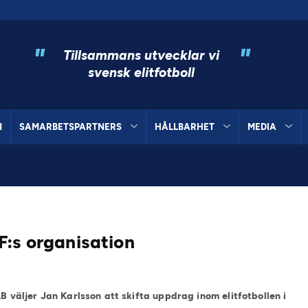
"
"
Tillsammans utvecklar vi
svensk elitfotboll
N
SAMARBETSPARTNERS
HÅLLBARHET
MEDIA
F:s organisation
AB väljer Jan Karlsson att skifta uppdrag inom elitfotbollen i