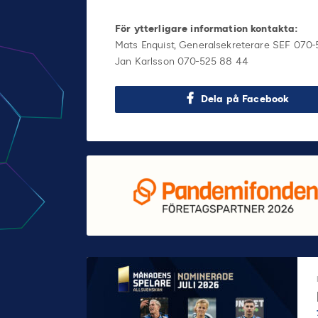
För ytterligare information kontakta:
Mats Enquist, Generalsekreterare SEF 070-
Jan Karlsson 070-525 88 44
Dela på Facebook