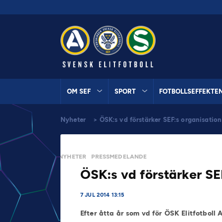
OM SEF
SPORT
FOTBOLLSEFFEKTE
Nyheter
>
ÖSK:s vd förstärker SEF:s organisation
NYHETER
PRESSMEDELANDE
ÖSK:s vd förstärker SE
7 JUL 2014 13:15
Efter åtta år som vd för ÖSK Elitfotboll 