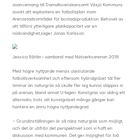
avancemang till Damallsvenskansamt Växjö Kommuns
avsikt att exploatera en fotbollsplan inom
Arenastadsområdet för bostadsproduktion. Behovet av
att tillföra ytterligare plankapacitet var en
nödvändighet,säger Jonas Karlsson.
Jessica Råhlin i samband med Nätverksarenan 2018
Med högre nyttjande menas uteslutande
fotbollsverksamhet och eftersom hybridgräset tål fler
timmar än naturgräs så skulle fler lag kunna släppas in
på arenan, bland annat U-lagen. Konstgräs var aldrig ett
alternativ, trots att konstgräset många gånger kan
hantera en ännu högre nyttjandegrad.
– Grundinställningen är så nära naturgräs som möjligt,
och det är utifrån det perspektivet som vi haft en
diskussion med kommunen. Det ger möjlighet för två