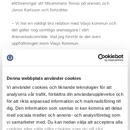
elitföreningar att tillsammans finnas på arenan, och
Jonas Karlsson och fortsätter.
– Vi har en väldigt bra relation med Växjö kommun och
det gäller nog samtliga arenaägare i vårt
Arenastadsområde. Vad jag förstår är det även
uppfattningen inom Växjö Kommun.
Växjö Kommun samarbetar även med annan idrott i
staden och Jessica säger att kommunen är mån om att
det ska gå bra för föreningarna i Växjö.
Denna webbplats använder cookies
– Det är en viktig del i vårt arbete att ha en nära dialog
Vi använder cookies och liknande teknologier för att
med föreningarna. Vi utvecklar idrotten tillsammans för
analysera vår trafik, förbättra din användarupplevelse och
att få en så stor effekt som möjligt. Stärks Östers
för att rikta anpassad information och marknadsföring till
varumärke genom det här och/eller genom idrottsliga
dig. Den information som samlas in kan komma att delas
resultat, så kan vi gå in med mer sponsring för då stärks
med sociala medier och annons- och analysföretag som
också vi. Det går hand i hand.
vi samarbeter med. Du kan nedan välja att acceptera alla
cookies eller välja vilka cookies som du vill ska