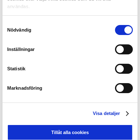
– I takt med att staden växer så växer Östers
användas.
verksamhet. Det är då avgörande att vi har en nära
dialog för att skapa goda förutsättningar för framtiden.
Vi vill att så många barn- och ungdomar som möjligt
Samtyckesval
ska vara aktiva.
Nödvändig
Fakta hybridgräs:
Inställningar
Hybridgräs är en blandning av konstgräs och
naturgräs, det finns en mängd olika system som
Statistik
de olika leverantörerna använder sig av.
Konstgräs kan bland annat läggas som en
armerande grund i form av ett rutnätsmönster.
Marknadsföring
Sedan sår man naturgräs i rutnätsmönstret och
låter det växa upp över konstgräset.
När man sedan klipper gräsmattan så ser man till
Visa detaljer
att hålla det på en nivå ovanför konstgräset så
att man hela tiden spelar på naturgräset.
Gräsmattan sköts sedan som en vanlig gräsmatta
Tillåt alla cookies
vad gäller bevattning och dränering etc.