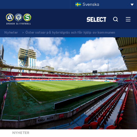
Svenska
Nyheter
>
Öster satsar på hybridgräs och får hjälp av kommunen
NYHETER