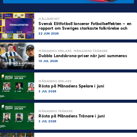
HÅLLBARHET
Svensk Elitfotboll lanserar Fotbollseffekten – en
rapport om Sveriges starkaste folkrörelse och
samhällskraft
22 JUN 2026
MÅNADENS SPELARE
MÅNADENS TRÄNARE
Dubbla Landskrona-priser när juni summeras
10 JUL 2026
MÅNADENS SPELARE
Rösta på Månadens Spelare i juni
3 JUL 2026
MÅNADENS TRÄNARE
Rösta på Månadens Tränare i juni
3 JUL 2026