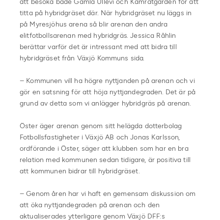
att besöka både Gamla Ullevi och Kamratgården för att
titta på hybridgräset där. När hybridgräset nu läggs in
på Myresjöhus arena så blir arenan den andra
elitfotbollsarenan med hybridgräs. Jessica Råhlin
berättar varför det är intressant med att bidra till
hybridgräset från Växjö Kommuns sida.
– Kommunen vill ha högre nyttjanden på arenan och vi
gör en satsning för att höja nyttjandegraden. Det är på
grund av detta som vi anlägger hybridgräs på arenan.
Öster äger arenan genom sitt helägda dotterbolag
Fotbollsfastigheter i Växjö AB och Jonas Karlsson,
ordförande i Öster, säger att klubben som har en bra
relation med kommunen sedan tidigare, är positiva till
att kommunen bidrar till hybridgräset.
– Genom åren har vi haft en gemensam diskussion om
att öka nyttjandegraden på arenan och den
aktualiserades ytterligare genom Växjö DFF:s