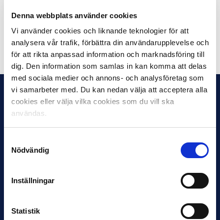
Number 10 – Locker room talk
Denna webbplats använder cookies
Årets prestation – Östersunds FK
Vi använder cookies och liknande teknologier för att
analysera vår trafik, förbättra din användarupplevelse och
Dela på Facebook
Dela på Twitter
för att rikta anpassad information och marknadsföring till
dig. Den information som samlas in kan komma att delas
med sociala medier och annons- och analysföretag som
vi samarbeter med. Du kan nedan välja att acceptera alla
cookies eller välja vilka cookies som du vill ska
användas.
Samtyckesval
Nödvändig
Inställningar
Statistik