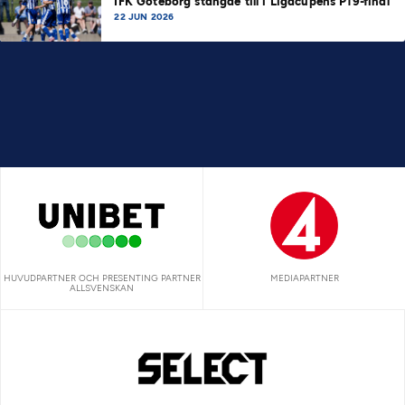
IFK Göteborg stängde till i Ligacupens P19-final
22 JUN 2026
HUVUDPARTNER OCH PRESENTING PARTNER
MEDIAPARTNER
ALLSVENSKAN