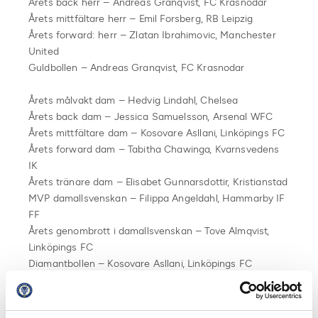
Årets back herr – Andreas Granqvist, FC Krasnodar
Årets mittfältare herr – Emil Forsberg, RB Leipzig
Årets forward: herr – Zlatan Ibrahimovic, Manchester
United
Guldbollen – Andreas Granqvist, FC Krasnodar
Årets målvakt dam – Hedvig Lindahl, Chelsea
Årets back dam – Jessica Samuelsson, Arsenal WFC
Årets mittfältare dam – Kosovare Asllani, Linköpings FC
Årets forward dam – Tabitha Chawinga, Kvarnsvedens
IK
Årets tränare dam – Elisabet Gunnarsdottir, Kristianstad
MVP damallsvenskan – Filippa Angeldahl, Hammarby IF
FF
Årets genombrott i damallsvenskan – Tove Almqvist,
Linköpings FC
Diamantbollen – Kosovare Asllani, Linköpings FC
Årets domare – Pernilla Larsson och Kristoffer Karlsson
Fotbollskanalens hederspris – Pia Sundhage