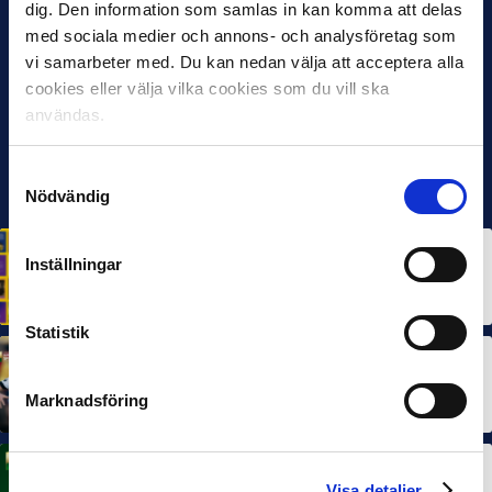
dig. Den information som samlas in kan komma att delas
med sociala medier och annons- och analysföretag som
vi samarbeter med. Du kan nedan välja att acceptera alla
cookies eller välja vilka cookies som du vill ska
användas.
Samtyckesval
Nödvändig
HÅLLBARHET
Inställningar
Svensk Elitfotboll lanserar Fotbollseffekten – en
rapport om Sveriges starkaste folkrörelse och
samhällskraft
22 JUN 2026
Statistik
MÅNADENS SPELARE
MÅNADENS TRÄNARE
Dubbla Landskrona-priser när juni summeras
Marknadsföring
10 JUL 2026
MÅNADENS SPELARE
Visa detaljer