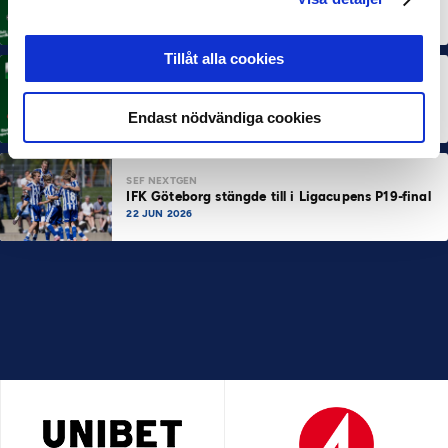
Rösta på Månadens Spelare i juni
3 JUL 2026
Tillåt alla cookies
MÅNADENS TRÄNARE
Rösta på Månadens Tränare i juni
Endast nödvändiga cookies
3 JUL 2026
SEF NEXTGEN
IFK Göteborg stängde till i Ligacupens P19-final
22 JUN 2026