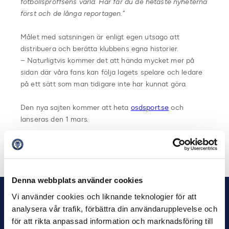
fotbollsproffsens värld. Här får du de hetaste nyheterna
först och de långa reportagen.
”
Målet med satsningen är enligt egen utsago att
distribuera och berätta klubbens egna historier.
– Naturligtvis kommer det att hända mycket mer på
sidan där våra fans kan följa lagets spelare och ledare
på ett sätt som man tidigare inte har kunnat göra.
Den nya sajten kommer att heta
osdsport.se
och
lanseras den 1 mars.
Dela på Facebook
Dela på Twitter
Denna webbplats använder cookies
Vi använder cookies och liknande teknologier för att
analysera vår trafik, förbättra din användarupplevelse och
för att rikta anpassad information och marknadsföring till