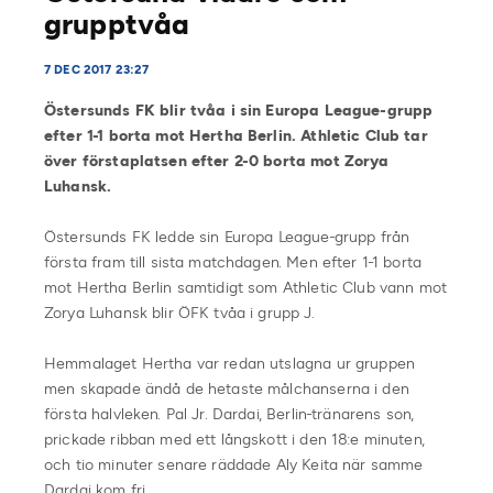
grupptvåa
7 DEC 2017 23:27
Östersunds FK blir tvåa i sin Europa League-grupp
efter 1-1 borta mot Hertha Berlin. Athletic Club tar
över förstaplatsen efter 2-0 borta mot Zorya
Luhansk.
Östersunds FK ledde sin Europa League-grupp från
första fram till sista matchdagen. Men efter 1-1 borta
mot Hertha Berlin samtidigt som Athletic Club vann mot
Zorya Luhansk blir ÖFK tvåa i grupp J.
Hemmalaget Hertha var redan utslagna ur gruppen
men skapade ändå de hetaste målchanserna i den
första halvleken. Pal Jr. Dardai, Berlin-tränarens son,
prickade ribban med ett långskott i den 18:e minuten,
och tio minuter senare räddade Aly Keita när samme
Dardai kom fri.