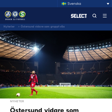
Svenska
Nyheter
>
Östersund vidare som grupptvåa
NYHETER
Östersund vidare som