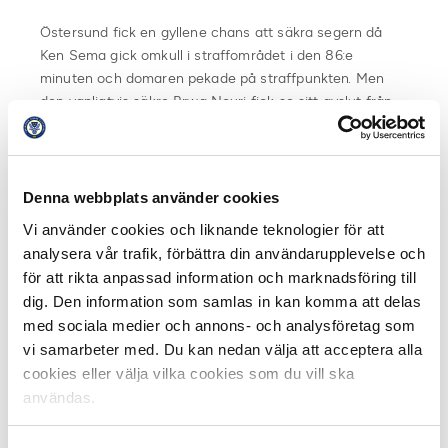
Östersund fick en gyllene chans att säkra segern då
Ken Sema gick omkull i straffområdet i den 86:e
minuten och domaren pekade på straffpunkten. Men
den vanligtvis säkre Brwa Nouri fick se sitt avslut från
elva meter räddat av Jonathan Klinsmann i
hemmamålet.
Att Athletic Club vann borta mot Zorya Luhansk
Denna webbplats använder cookies
samtidigt gör att både Athletic från Bilbao och
Vi använder cookies och liknande teknologier för att
Östersund hamnar på elva poäng i gruppen, men
analysera vår trafik, förbättra din användarupplevelse och
spanjorerna tar förstaplatsen på regeln om inbördes
för att rikta anpassad information och marknadsföring till
möten.
dig. Den information som samlas in kan komma att delas
med sociala medier och annons- och analysföretag som
Totalt blev det elva poäng för Östersund i gruppen,
vi samarbeter med. Du kan nedan välja att acceptera alla
fördelat på tre segrar, två oavgjorda och en förlust.
cookies eller välja vilka cookies som du vill ska
Poäng som också varit värdefulla för Allsvenskan på
användas.
UEFA:s ranking i Europa.
Slutspelet i Europa League lottas på måndag den 11