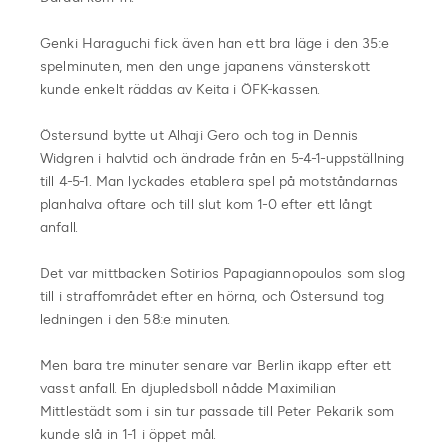
Genki Haraguchi fick även han ett bra läge i den 35:e
spelminuten, men den unge japanens vänsterskott
kunde enkelt räddas av Keita i ÖFK-kassen.
Östersund bytte ut Alhaji Gero och tog in Dennis
Widgren i halvtid och ändrade från en 5-4-1-uppställning
till 4-5-1. Man lyckades etablera spel på motståndarnas
planhalva oftare och till slut kom 1-0 efter ett långt
anfall.
Det var mittbacken Sotirios Papagiannopoulos som slog
till i straffområdet efter en hörna, och Östersund tog
ledningen i den 58:e minuten.
Men bara tre minuter senare var Berlin ikapp efter ett
vasst anfall. En djupledsboll nådde Maximilian
Mittlestädt som i sin tur passade till Peter Pekarik som
kunde slå in 1-1 i öppet mål.