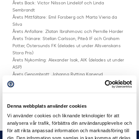
Årets Back: Victor Nilsson Lindelöf och Linda
Sembrandt
Årets Mittfältare: Emil Forsberg och Marta Vieria da
Silva
Årets Anfallare: Zlatan Ibrahimovic och Pernille Harder
Årets Tränare: Stellan Carlsson, Piteå IF och Graham
Potter, Östersunds FK (delades ut under Allsvenskans
Stora Pris)
Årets Nykomling: Alexander Isak, AIK (delades ut under
ASP)
Årets Genombrott: Johanna Rytting Kaneryd,
Djurgårdens IF
Årets Mål: Guillermo Molins, Malmö FF
Årets Domare: Sara Persson och Stefan Johannesson
Denna webbplats använder cookies
Dela på Facebook
Dela på Twitter
Vi använder cookies och liknande teknologier för att
analysera vår trafik, förbättra din användarupplevelse och
för att rikta anpassad information och marknadsföring till
dig. Den information som samlas in kan komma att delas