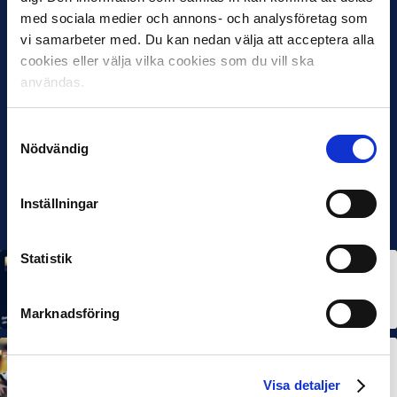
med sociala medier och annons- och analysföretag som
vi samarbeter med. Du kan nedan välja att acceptera alla
cookies eller välja vilka cookies som du vill ska
användas.
Samtyckesval
Nödvändig
Inställningar
Statistik
MÅNADENS SPELARE
MÅNADENS TRÄNARE
Rösta på Månadens Spelare & Tränare i juli
7 AUG 2026
Marknadsföring
MÅNADENS SPELARE
MÅNADENS TRÄNARE
Dubbla Landskrona-priser när juni summeras
Visa detaljer
10 JUL 2026