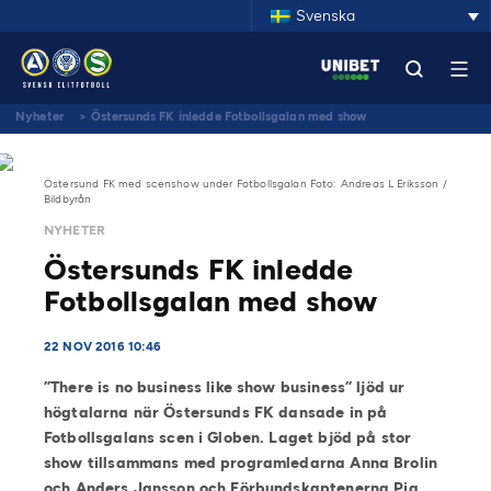
Svenska
Nyheter
>
Östersunds FK inledde Fotbollsgalan med show
Östersund FK med scenshow under Fotbollsgalan Foto: Andreas L Eriksson /
Bildbyrån
NYHETER
Östersunds FK inledde
Fotbollsgalan med show
22 NOV 2016 10:46
”There is no business like show business” ljöd ur
högtalarna när Östersunds FK dansade in på
Fotbollsgalans scen i Globen. Laget bjöd på stor
show tillsammans med programledarna Anna Brolin
och Anders Jansson och Förbundskaptenerna Pia