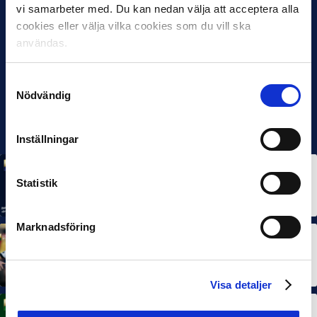
vi samarbeter med. Du kan nedan välja att acceptera alla
cookies eller välja vilka cookies som du vill ska
användas.
Samtyckesval
Nödvändig
Inställningar
MÅNADENS SPELARE
MÅNADENS TRÄNARE
Statistik
Rösta på Månadens Spelare & Tränare i juli
7 AUG 2026
Marknadsföring
MÅNADENS SPELARE
MÅNADENS TRÄNARE
Dubbla Landskrona-priser när juni summeras
10 JUL 2026
Visa detaljer
MÅNADENS SPELARE