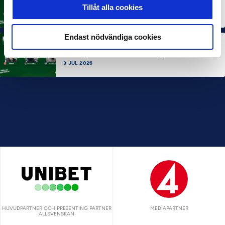
Rösta på Månadens Spelare i juni
Tillåt alla cookies
3 JUL 2026
Endast nödvändiga cookies
MÅNADENS TRÄNARE
Rösta på Månadens Tränare i juni
3 JUL 2026
HUVUDPARTNER OCH PRESENTING PARTNER
MEDIAPARTNER
ALLSVENSKAN