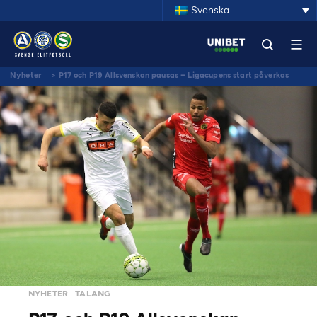
Svenska
Nyheter
>
P17 och P19 Allsvenskan pausas – Ligacupens start påverkas
NYHETER
TALANG