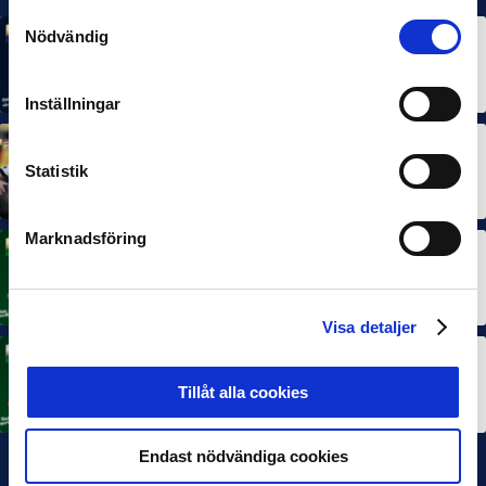
Samtyckesval
Nödvändig
MÅNADENS SPELARE
MÅNADENS TRÄNARE
Rösta på Månadens Spelare & Tränare i juli
7 AUG 2026
Inställningar
MÅNADENS SPELARE
MÅNADENS TRÄNARE
Statistik
Dubbla Landskrona-priser när juni summeras
10 JUL 2026
Marknadsföring
MÅNADENS SPELARE
Rösta på Månadens Spelare i juni
3 JUL 2026
Visa detaljer
MÅNADENS TRÄNARE
Rösta på Månadens Tränare i juni
Tillåt alla cookies
3 JUL 2026
Endast nödvändiga cookies