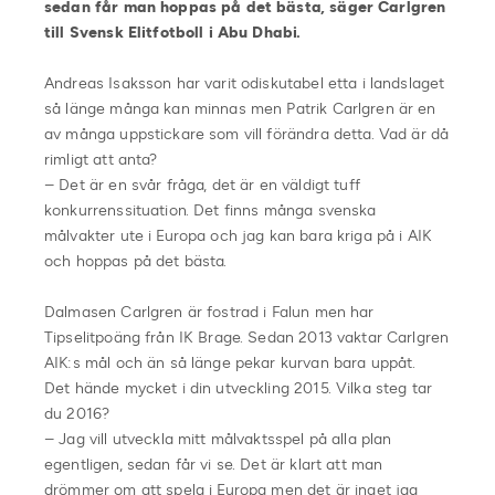
sedan får man hoppas på det bästa, säger Carlgren
till Svensk Elitfotboll i Abu Dhabi.
Andreas Isaksson har varit odiskutabel etta i landslaget
så länge många kan minnas men Patrik Carlgren är en
av många uppstickare som vill förändra detta. Vad är då
rimligt att anta?
– Det är en svår fråga, det är en väldigt tuff
konkurrenssituation. Det finns många svenska
målvakter ute i Europa och jag kan bara kriga på i AIK
och hoppas på det bästa.
Dalmasen Carlgren är fostrad i Falun men har
Tipselitpoäng från IK Brage. Sedan 2013 vaktar Carlgren
AIK:s mål och än så länge pekar kurvan bara uppåt.
Det hände mycket i din utveckling 2015. Vilka steg tar
du 2016?
– Jag vill utveckla mitt målvaktsspel på alla plan
egentligen, sedan får vi se. Det är klart att man
drömmer om att spela i Europa men det är inget jag