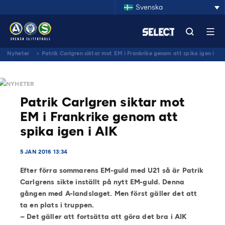
Svenska
Nyheter
>
Patrik Carlgren siktar mot EM i Frankrike genom att spika igen i
AIK
NYHETER
Patrik Carlgren siktar mot
EM i Frankrike genom att
spika igen i AIK
5 JAN 2016 13:34
Efter förra sommarens EM-guld med U21 så är Patrik
Carlgrens sikte inställt på nytt EM-guld. Denna
gången med A-landslaget. Men först gäller det att
ta en plats i truppen.
– Det gäller att fortsätta att göra det bra i AIK