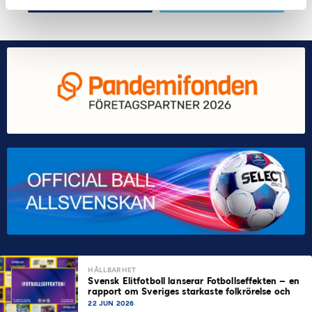
HÅLLBARHET
Svensk Elitfotboll lanserar Fotbollseffekten – en
rapport om Sveriges starkaste folkrörelse och
samhällskraft
22 JUN 2026