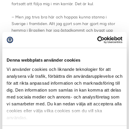
fortsatt att följa mig i min karriär. Det är kul.
– Men jag trivs bra här och hoppas kunna stanna i
Sverige i framtiden. Allt jag gjort som har gjort mig stor
hemma i Brasilien har jag åstadkommit och byggt upp
här.
Utöver äran så får Paulinho också 10 000 kronor från
Svenska Spel att skänka till valfritt
Denna webbplats använder cookies
samhällsengagemang i sin klubb.
Vi använder cookies och liknande teknologier för att
analysera vår trafik, förbättra din användarupplevelse och
Fakta Månadens spelare:
för att rikta anpassad information och marknadsföring till
Utmärkelsen Månadens Spelare i Allsvenskan utses
dig. Den information som samlas in kan komma att delas
av
Svensk Elitfotboll
tillsammans med
Svenska
Spel
och
C More
. Priset går till den spelare i
med sociala medier och annons- och analysföretag som
Allsvenskan som gjort bäst bestående sportsliga
vi samarbeter med. Du kan nedan välja att acceptera alla
avtryck under den senaste månaden.
cookies eller välja vilka cookies som du vill ska
användas.
Juryn består av
samtliga allsvenska klubbars