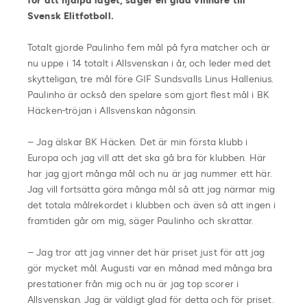
för att hjälpa laget, säger en glad vinnare till
Svensk Elitfotboll.
Totalt gjorde Paulinho fem mål på fyra matcher och är
nu uppe i 14 totalt i Allsvenskan i år, och leder med det
skytteligan, tre mål före GIF Sundsvalls Linus Hallenius.
Paulinho är också den spelare som gjort flest mål i BK
Häcken-tröjan i Allsvenskan någonsin.
– Jag älskar BK Häcken. Det är min första klubb i
Europa och jag vill att det ska gå bra för klubben. Här
har jag gjort många mål och nu är jag nummer ett här.
Jag vill fortsätta göra många mål så att jag närmar mig
det totala målrekordet i klubben och även så att ingen i
framtiden går om mig, säger Paulinho och skrattar.
– Jag tror att jag vinner det här priset just för att jag
gör mycket mål. Augusti var en månad med många bra
prestationer från mig och nu är jag top scorer i
Allsvenskan. Jag är väldigt glad för detta och för priset.