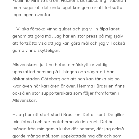
Paulinho vill inte sia om Häckens slutplacering i tabellen
men säger att det enda laget kan göra är att fortsätta
jaga lagen ovanför.
– Vi ska försöka vinna guldet och jag vill hjälpa laget
genom att göra mål. Jag har en stor press på mig själv
att fortsätta visa att jag kan göra mål och jag vill också
gärna vinna skytteligan.
Allsvenskans just nu hetaste målskytt är väldigt
uppskattad hemma på Hisingen och säger att han
älskar staden Göteborg och att han kan tänka sig bo
kvar även när karriären är över. Hemma i Brasilien finns
också en stor supporterskara som följer framfarten i
Allsvenskan.
– Jag har ett stort stöd i Brasilien. Det är sant. De gillar
min fotboll och ser matcherna via internet. Det är
många från min gamla klubb där hemma, där jag också
gjorde många mål, som uppskattade mig där och som