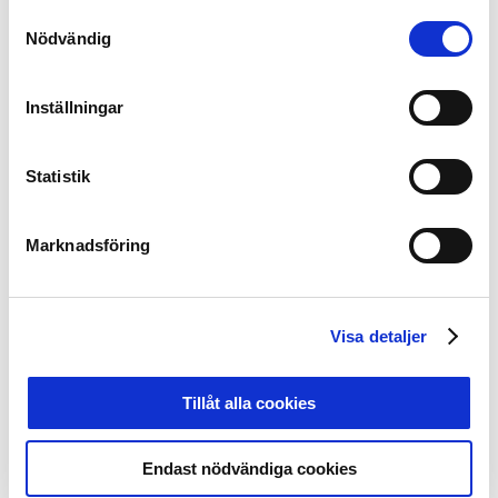
lagkaptener
,
Stefan Lundin
(Svensk
Samtyckesval
Elitfotboll),
Alexander Axén
(C More),
Anna Brolin
(TV4
Nödvändig
/ C More),
Olof Lundh
(TV4),
Noa
Bachner
(Expressen),
Anders Bengtsson
(Offside)
och
Per Bohman
(Aftonbladet).
Inställningar
Vinnaren får en check från Svenska Spel på 10 000
Statistik
kronor där pengarna går till en av klubbens
samhällsengagemang. Vinnande spelare utses alltid i C
Mores sändningar från Allsvenskan varje månad och
Marknadsföring
presenteras också i Svensk Elitfotbolls kanaler samt på
Fotbollskanalen.
2018 års vinnare:
Visa detaljer
April: Jiloan Hamad, Hammarby IF
Maj: Pa Dibba, Hammarby IF
Tillåt alla cookies
Juli: Saman Ghoddos, Östersunds FK
Augusti: Paulinho, BK Häcken
Endast nödvändiga cookies
Dela på Facebook
Dela på Twitter