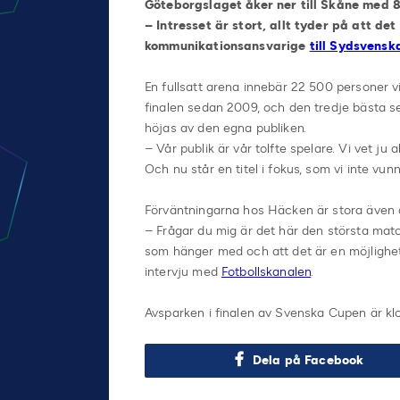
Göteborgslaget åker ner till Skåne med 8
– Intresset är stort, allt tyder på att de
kommunikationsansvarige
till Sydsvensk
En fullsatt arena innebär 22 500 personer vi
finalen sedan 2009, och den tredje bästa 
höjas av den egna publiken.
– Vår publik är vår tolfte spelare. Vi vet ju
Och nu står en titel i fokus, som vi inte v
Förväntningarna hos Häcken är stora även d
– Frågar du mig är det här den största mat
som hänger med och att det är en möjlighet t
intervju med
Fotbollskanalen
.
Avsparken i finalen av Svenska Cupen är kl
Dela på Facebook