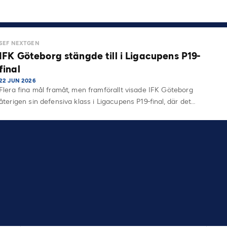
SEF NEXTGEN
IFK Göteborg stängde till i Ligacupens P19-
final
22 JUN 2026
Flera fina mål framåt, men framförallt visade IFK Göteborg
återigen sin defensiva klass i Ligacupens P19-final, där det…