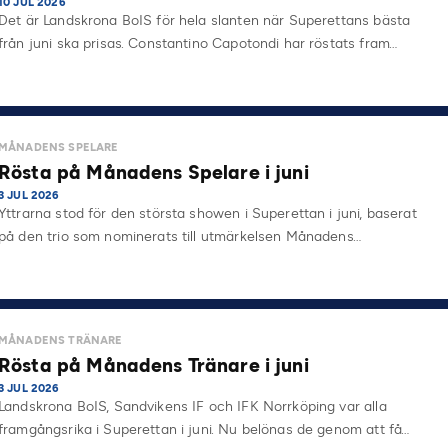
10 JUL 2026
Det är Landskrona BoIS för hela slanten när Superettans bästa
från juni ska prisas. Constantino Capotondi har röstats fram…
MÅNADENS SPELARE
Rösta på Månadens Spelare i juni
3 JUL 2026
Yttrarna stod för den största showen i Superettan i juni, baserat
på den trio som nominerats till utmärkelsen Månadens…
MÅNADENS TRÄNARE
Rösta på Månadens Tränare i juni
3 JUL 2026
Landskrona BoIS, Sandvikens IF och IFK Norrköping var alla
framgångsrika i Superettan i juni. Nu belönas de genom att få…