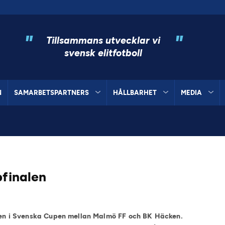
"
"
Tillsammans utvecklar vi
svensk elitfotboll
N
SAMARBETSPARTNERS
HÅLLBARHET
MEDIA
pfinalen
alen i Svenska Cupen mellan Malmö FF och BK Häcken.