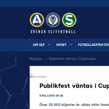
OM SEF
SPORT
FOTBOLLSEFFEKTE
Nyheter
>
Publikfest väntas i Cupfinalen
NYHETER
Publikfest väntas i Cu
5 MAJ 2016 09:36
Över 20 000 biljetter är sålda inför fin