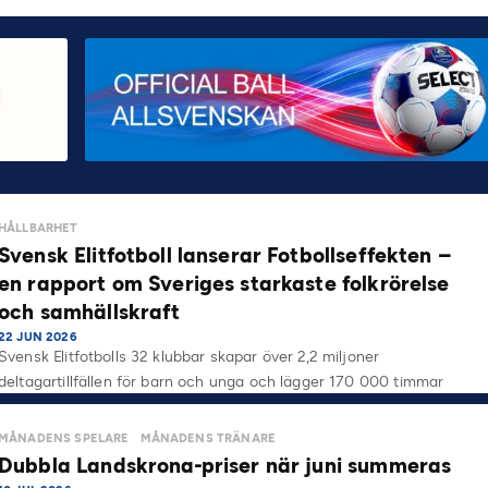
HÅLLBARHET
Svensk Elitfotboll lanserar Fotbollseffekten –
en rapport om Sveriges starkaste folkrörelse
och samhällskraft
22 JUN 2026
Svensk Elitfotbolls 32 klubbar skapar över 2,2 miljoner
deltagartillfällen för barn och unga och lägger 170 000 timmar
på…
MÅNADENS SPELARE
MÅNADENS TRÄNARE
Dubbla Landskrona-priser när juni summeras