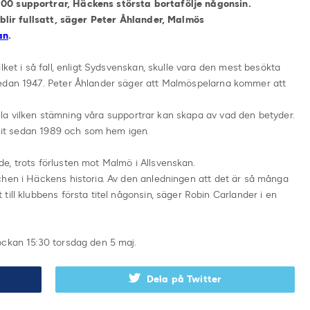
00 supportrar, Häckens största bortafölje någonsin.
t blir fullsatt, säger Peter Åhlander, Malmös
an
.
lket i så fall, enligt Sydsvenskan, skulle vara den mest besökta
sedan 1947. Peter Åhlander säger att Malmöspelarna kommer att
 alla vilken stämning våra supportrar kan skapa av vad den betyder.
unnit sedan 1989 och som hem igen.
e, trots förlusten mot Malmö i Allsvenskan.
chen i Häckens historia. Av den anledningen att det är så många
ill klubbens första titel någonsin, säger Robin Carlander i en
ockan 15:30 torsdag den 5 maj.
Dela på Twitter