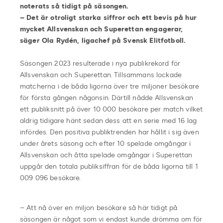
noterats så tidigt på säsongen.
– Det är otroligt starka siffror och ett bevis på hur
mycket Allsvenskan och Superettan engagerar,
säger Ola Rydén, ligachef på Svensk Elitfotboll.
Säsongen 2023 resulterade i nya publikrekord för
Allsvenskan och Superettan. Tillsammans lockade
matcherna i de båda ligorna över tre miljoner besökare
för första gången någonsin. Därtill nådde Allsvenskan
ett publiksnitt på över 10 000 besökare per match vilket
aldrig tidigare hänt sedan dess att en serie med 16 lag
infördes. Den positiva publiktrenden har hållit i sig även
under årets säsong och efter 10 spelade omgångar i
Allsvenskan och åtta spelade omgångar i Superettan
uppgår den totala publiksiffran för de båda ligorna till 1
009 096 besökare.
– Att nå över en miljon besökare så här tidigt på
säsongen är något som vi endast kunde drömma om för