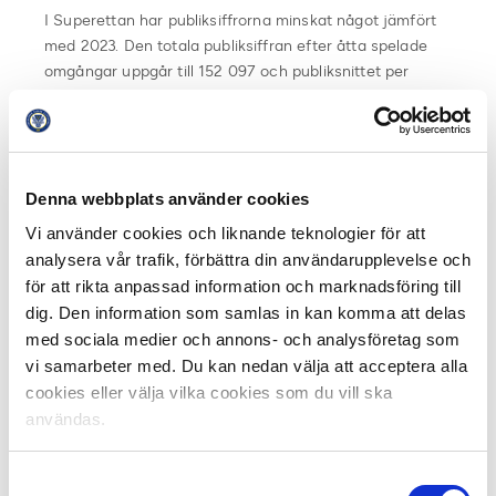
I Superettan har publiksiffrorna minskat något jämfört
med 2023. Den totala publiksiffran efter åtta spelade
omgångar uppgår till 152 097 och publiksnittet per
match är 2 375. Efter lika många spelade omgångar
2023 låg motsvarande siffror på 160 017 respektive 2
500. Säsongens hittills högsta publiksiffra i Superettan
uppnåddes i matchen mellan Örebro SK och Degerfors
Denna webbplats använder cookies
IF som spelades inför 12 312 besökare på ett fullsatt
Behrn Arena.
Vi använder cookies och liknande teknologier för att
analysera vår trafik, förbättra din användarupplevelse och
– Även om Superettan hittills backar något jämfört med
för att rikta anpassad information och marknadsföring till
2023 kan vi konstatera att det även i år bjuds på många
dig. Den information som samlas in kan komma att delas
fina publiksiffror. Matchen mellan Örebro SK och
med sociala medier och annons- och analysföretag som
Degerfors IF sticker ut men vi har även en rad andra
vi samarbeter med. Du kan nedan välja att acceptera alla
matcher med publiksiffror upp mot och över 6 000
cookies eller välja vilka cookies som du vill ska
besökare. Både Helsingborgs IF och Örebro SK har ett
användas.
publiksnitt på över 6 000 besökare på sina fyra
hemmamatcher vilket är väldigt imponerande, avslutar
Rydén.
Samtyckesval