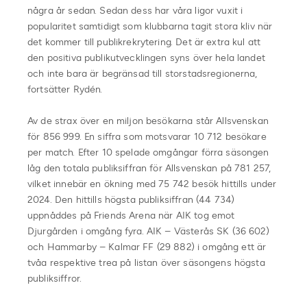
några år sedan. Sedan dess har våra ligor vuxit i
popularitet samtidigt som klubbarna tagit stora kliv när
det kommer till publikrekrytering. Det är extra kul att
den positiva publikutvecklingen syns över hela landet
och inte bara är begränsad till storstadsregionerna,
fortsätter Rydén.
Av de strax över en miljon besökarna står Allsvenskan
för 856 999. En siffra som motsvarar 10 712 besökare
per match. Efter 10 spelade omgångar förra säsongen
låg den totala publiksiffran för Allsvenskan på 781 257,
vilket innebär en ökning med 75 742 besök hittills under
2024. Den hittills högsta publiksiffran (44 734)
uppnåddes på Friends Arena när AIK tog emot
Djurgården i omgång fyra. AIK – Västerås SK (36 602)
och Hammarby – Kalmar FF (29 882) i omgång ett är
tvåa respektive trea på listan över säsongens högsta
publiksiffror.