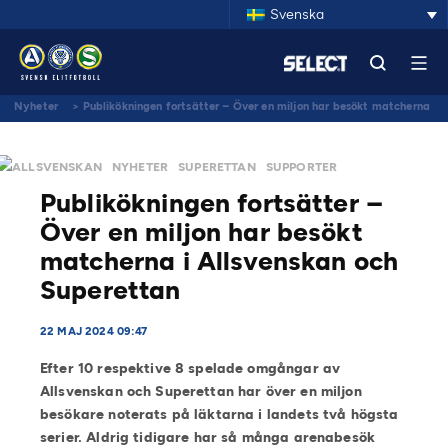
Svenska
Nyheter
>
Publikökningen fortsätter – Över en miljon har besökt matcherna
i Allsvenskan och Superettan
ALLSVENSKAN
NYHETER
SUPERETTAN
SUPPORTER
Publikökningen fortsätter –
Över en miljon har besökt
matcherna i Allsvenskan och
Superettan
22 MAJ 2024 09:47
Efter 10 respektive 8 spelade omgångar av
Allsvenskan och Superettan har över en miljon
besökare noterats på läktarna i landets två högsta
serier. Aldrig tidigare har så många arenabesök