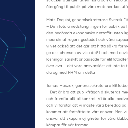
sträcker återigen ut en hand och är redo att
återgång till publik på våra matcher kan utf
Mats Enquist, generalsekreterare Svensk Elit
– Den totala nedstängningen för publik på h
den bedömda ekonomiska nettoförlusten lig
medräknat regeringsstödet och våra support
vi vet också att det går att hitta säkra form
ge oss chansen av visa det! I och med covid
lösningar särskilt anpassade för elitfotboll
överleva – det vore ansvarslöst att inte ta t
dialog med FHM om detta.
Tomas Hoszek, generalsekreterare Elitfotbo
– Det är bra att publikfrågan diskuteras me
och framför allt bli konkret. Vi är alla medv
och vi förstår att vi måste vara beredda på a
kommer att fortsätta ta vårt ansvar. Men vi
ansvar att skapa möjligheter för våra klubba
kämpar för vår framtid.