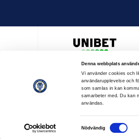
Denna webbplats använde
HUVUDPARTNER OCH PRESENTING PARTNER ALLSVENSKA
Vi använder cookies och lik
användarupplevelse och för
som samlas in kan komma 
samarbeter med. Du kan ned
användas.
OFFICIELL LEVERANTÖR
OFFICIE
Samtyckesval
Nödvändig
© SVENSK ELITFOTBOLL 2026
OM SVENSK ELITFOTBO