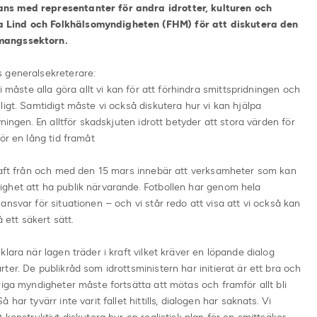
ns med representanter för andra idrotter, kulturen och
 Lind och Folkhälsomyndigheten (FHM) för att diskutera den
emangssektorn.
s generalsekreterare:
i måste alla göra allt vi kan för att förhindra smittspridningen och
igt. Samtidigt måste vi också diskutera hur vi kan hjälpa
ningen. En alltför skadskjuten idrott betyder att stora värden för
ör en lång tid framåt
kraft från och med den 15 mars innebär att verksamheter som kan
ghet att ha publik närvarande. Fotbollen har genom hela
nsvar för situationen – och vi står redo att visa att vi också kan
å ett säkert sätt.
lara när lagen träder i kraft vilket kräver en löpande dialog
er. De publikråd som idrottsministern har initierat är ett bra och
riga myndigheter måste fortsätta att mötas och framför allt bli
ar tyvärr inte varit fallet hittills, dialogen har saknats. Vi