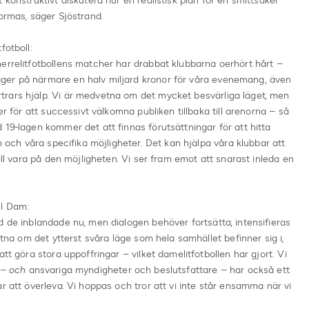
 konstruktivt diskutera hur en realistisk plan för en smittsäker
ormas, säger Sjöstrand.
fotboll:
errelitfotbollens matcher har drabbat klubbarna oerhört hårt –
ger på närmare en halv miljard kronor för våra evenemang, även
rars hjälp. Vi är medvetna om det mycket besvärliga läget, men
er för att successivt välkomna publiken tillbaka till arenorna – så
 19-lagen kommer det att finnas förutsättningar för att hitta
en och våra specifika möjligheter. Det kan hjälpa våra klubbar att
ill vara på den möjligheten. Vi ser fram emot att snarast inleda en
ll Dam:
d de inblandade nu, men dialogen behöver fortsätta, intensifieras
etna om det ytterst svåra läge som hela samhället befinner sig i,
tt göra stora uppoffringar – vilket damelitfotbollen har gjort. Vi
 –
och
ansvariga myndigheter och beslutsfattare – har också ett
r att överleva. Vi hoppas och tror att vi inte står ensamma när vi