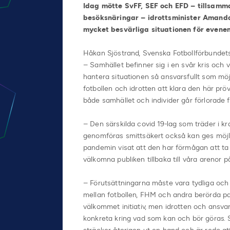
Idag mötte SvFF, SEF och EFD – tillsamma
besöksnäringar – idrottsminister Amanda
mycket besvärliga situationen för even
Håkan Sjöstrand, Svenska Fotbollförbundet
– Samhället befinner sig i en svår kris och v
hantera situationen så ansvarsfullt som möjl
fotbollen och idrotten att klara den här pröv
både samhället och individer går förlorade f
– Den särskilda covid 19-lag som träder i 
genomföras smittsäkert också kan ges möjli
pandemin visat att den har förmågan att ta a
välkomna publiken tillbaka till våra arenor p
– Förutsättningarna måste vara tydliga och k
mellan fotbollen, FHM och andra berörda part
välkommet initiativ, men idrotten och ansva
konkreta kring vad som kan och bör göras. Så h