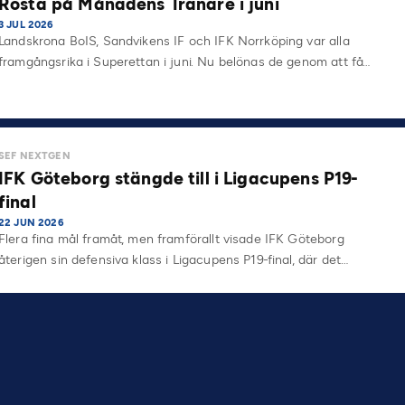
Rösta på Månadens Tränare i juni
3 JUL 2026
Landskrona BoIS, Sandvikens IF och IFK Norrköping var alla
framgångsrika i Superettan i juni. Nu belönas de genom att få…
SEF NEXTGEN
IFK Göteborg stängde till i Ligacupens P19-
final
22 JUN 2026
Flera fina mål framåt, men framförallt visade IFK Göteborg
återigen sin defensiva klass i Ligacupens P19-final, där det…