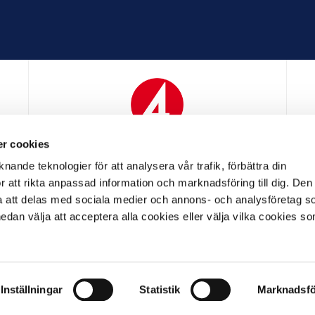
r cookies
N
MEDIAPARTNER
nande teknologier för att analysera vår trafik, förbättra din
 att rikta anpassad information och marknadsföring till dig. Den
att delas med sociala medier och annons- och analysföretag s
an välja att acceptera alla cookies eller välja vilka cookies so
LL PARTNER
OFFICIELL LEVERANTÖR
OFFICIELL 
Inställningar
Statistik
Marknadsfö
LL
ALLMÄNNA VILLKOR
INTEGRITETSPOLICY