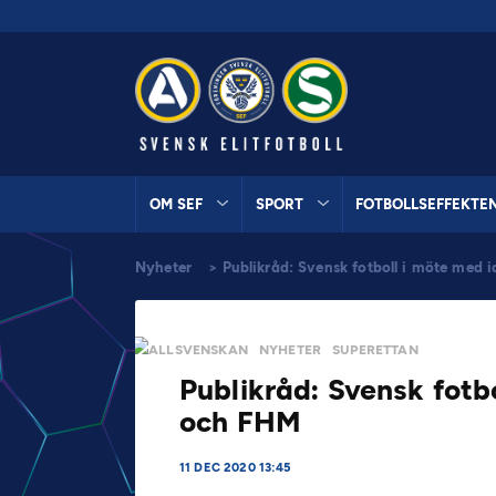
OM SEF
SPORT
FOTBOLLSEFFEKTE
Nyheter
>
Publikråd: Svensk fotboll i möte med 
ALLSVENSKAN
NYHETER
SUPERETTAN
Publikråd: Svensk fotb
och FHM
11 DEC 2020 13:45