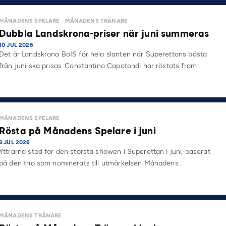
på…
MÅNADENS SPELARE
MÅNADENS TRÄNARE
Dubbla Landskrona-priser när juni summeras
10 JUL 2026
Det är Landskrona BoIS för hela slanten när Superettans bästa
från juni ska prisas. Constantino Capotondi har röstats fram…
MÅNADENS SPELARE
Rösta på Månadens Spelare i juni
3 JUL 2026
Yttrarna stod för den största showen i Superettan i juni, baserat
på den trio som nominerats till utmärkelsen Månadens…
MÅNADENS TRÄNARE