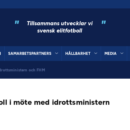
"
"
Tillsammans utvecklar vi
svensk elitfotboll
N
SAMARBETSPARTNERS
HÅLLBARHET
MEDIA
idrottsministern och FHM
oll i möte med idrottsministern