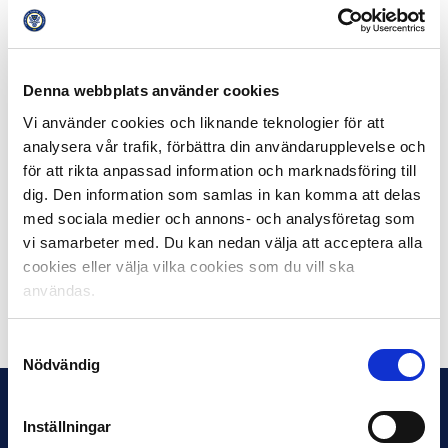
Denna webbplats använder cookies
xxxxx
Ola Rydén,
xxxxx
Liga- och Evenemangsansvarig
Vi använder cookies och liknande teknologier för att
analysera vår trafik, förbättra din användarupplevelse och
xxxxx
Föreningen Svensk Elitfotboll (SEF)
för att rikta anpassad information och marknadsföring till
dig. Den information som samlas in kan komma att delas
xxxxx
070-190 06 90,
ola.ryden@svenskelitfotboll.se
med sociala medier och annons- och analysföretag som
vi samarbeter med. Du kan nedan välja att acceptera alla
cookies eller välja vilka cookies som du vill ska
användas.
Dela på Facebook
Dela på Twitter
Samtyckesval
Nödvändig
Inställningar