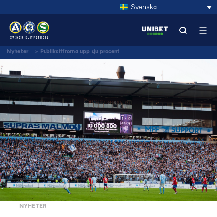
Svenska
Nyheter
>
Publiksiffrorna upp sju procent
NYHETER