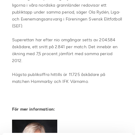
ligorna i våra nordiska grannländer redovisar ett
publiktapp under samma period, säger Ola Rydén, Liga-
och Evenemangsansvarig i Föreningen Svensk Elitfotboll
(SEF).
Superettan har efter nio omgångar setts av 204.584
åskådare, ett snitt på 2.841 per match. Det innebär en
ökning med 7,5 procent jämfört med samma period
2012.
Högsta publiksiffra hittills är 11.725 åskådare på
matchen Hammarby och IFK Värnamo.
För mer information: