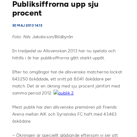
Publiksiffrorna upp sju
procent
30 MAJ 2013 14:13
Foto: Nils Jakobsson/Bildbyrån
En tredjedel av Allsvenskan 2013 har nu spelats och
hittills i år har publiksiffrorna gått starkt uppåt.
Efter tio omgångar har de allsvenska matcherna lockat
643.250 åskådade, ett snitt på 8.041 åskådare per
match. Det är en ökning med sju procent jämfört med
samma period 2012.
Mest publik har den allsvenska premiären på Friends
Arena mellan AIK och Syrianska FC haft med 43.463
åskådare.
– Ökningen är speciellt glädjande eftersom vi ser att