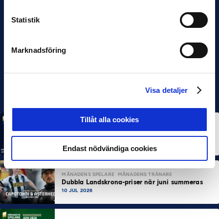
Statistik
Marknadsföring
Visa detaljer
Tillåt alla cookies
MÅNADENS SPELARE
MÅNADENS TRÄNARE
Rösta på Månadens Spelare & Tränare i juli
7 AUG 2026
Endast nödvändiga cookies
MÅNADENS SPELARE
MÅNADENS TRÄNARE
Dubbla Landskrona-priser när juni summeras
10 JUL 2026