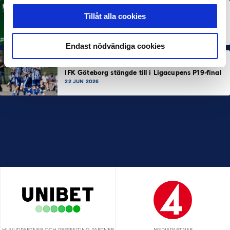
MÅNADENS TRÄNARE
Tillåt alla cookies
Rösta på Månadens Tränare i juni
3 JUL 2026
Endast nödvändiga cookies
SEF NEXTGEN
IFK Göteborg stängde till i Ligacupens P19-final
22 JUN 2026
HUVUDPARTNER OCH PRESENTING PARTNER
MEDIAPARTNER