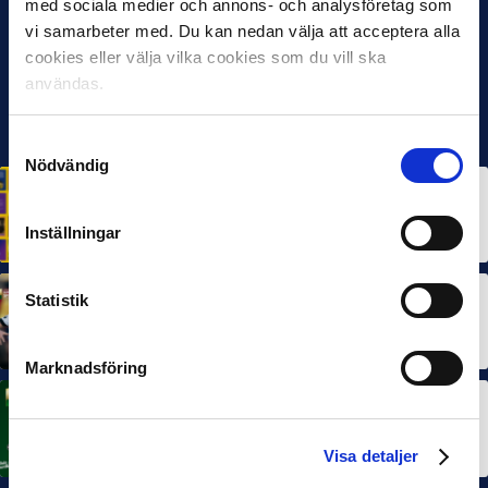
med sociala medier och annons- och analysföretag som
vi samarbeter med. Du kan nedan välja att acceptera alla
cookies eller välja vilka cookies som du vill ska
användas.
Samtyckesval
Nödvändig
HÅLLBARHET
Svensk Elitfotboll lanserar Fotbollseffekten – en
rapport om Sveriges starkaste folkrörelse och
Inställningar
samhällskraft
22 JUN 2026
Statistik
MÅNADENS SPELARE
MÅNADENS TRÄNARE
Dubbla Landskrona-priser när juni summeras
10 JUL 2026
Marknadsföring
MÅNADENS SPELARE
Rösta på Månadens Spelare i juni
3 JUL 2026
Visa detaljer