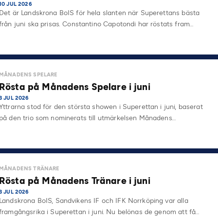
10 JUL 2026
Det är Landskrona BoIS för hela slanten när Superettans bästa
från juni ska prisas. Constantino Capotondi har röstats fram…
MÅNADENS SPELARE
Rösta på Månadens Spelare i juni
3 JUL 2026
Yttrarna stod för den största showen i Superettan i juni, baserat
på den trio som nominerats till utmärkelsen Månadens…
MÅNADENS TRÄNARE
Rösta på Månadens Tränare i juni
3 JUL 2026
Landskrona BoIS, Sandvikens IF och IFK Norrköping var alla
framgångsrika i Superettan i juni. Nu belönas de genom att få…