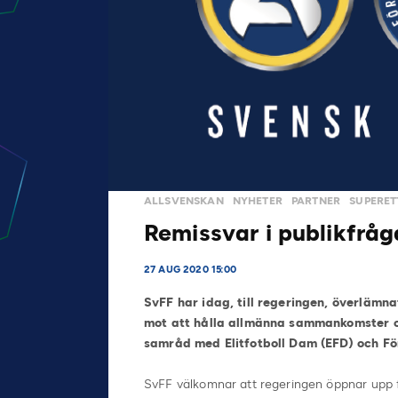
ALLSVENSKAN
NYHETER
PARTNER
SUPERET
Remissvar i publikfrå
27 AUG 2020 15:00
SvFF har idag, till regeringen, överlämn
mot att hålla allmänna sammankomster och
samråd med Elitfotboll Dam (EFD) och För
SvFF välkomnar att regeringen öppnar upp för