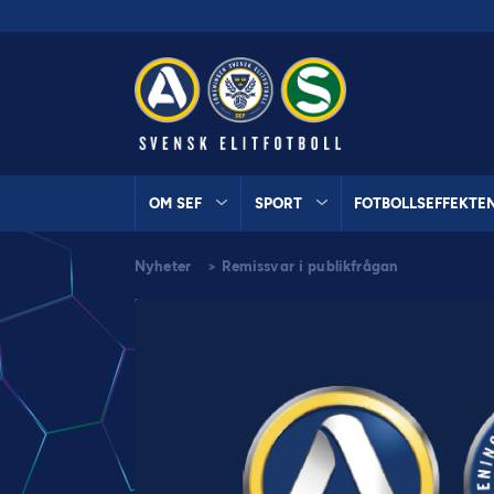
OM SEF
SPORT
FOTBOLLSEFFEKTE
Nyheter
>
Remissvar i publikfrågan