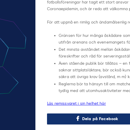
fotbollsföreningar har tagit ett stort ansva
Coronaepidemin, och är redo att välkomna pub
För att uppnå en rimlig och ändamålsenlig re
Gränsen för hur många åskådare som t
utifrån arenans och evenemangets för
Det minsta avståndet mellan åskådare
föreskrifter och råd för serveringsstäl
Även stående publik bör tillåtas – en
saknar sittplatsläktare, bör också ku
säkra att övriga krav (avstånd, m m) k
Reglerna bör ta hänsyn till om match
tydlig med att utomhusaktiviteter medf
Läs remissvaret i sin helhet här
Dela på Facebook