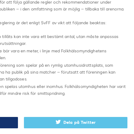
r för att följa gällande regler och rekommendationer under
liken – i den omfattning som är möjlig – tillbaka till arenorna.
glering är det enligt SvFF av vikt att följande beaktas:
illåts kan inte vara ett bestämt antal, utan måste anpassas
utsättningar.
 bör vara en meter, i linje med Folkhälsomyndighetens
len.
 förening som spelar på en rymlig utomhusidrottsplats, som
nna ha publik på sina matcher – förutsatt att föreningen kan
an tillgodoses.
en spelas utomhus eller inomhus. Folkhälsomyndigheten har varit
ör mindre risk för smittspridning.
Dela på Twitter