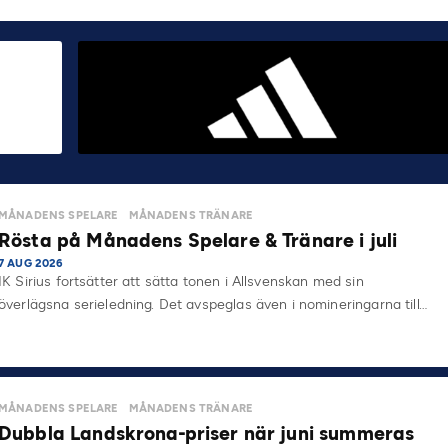
MÅNADENS SPELARE
MÅNADENS TRÄNARE
Rösta på Månadens Spelare & Tränare i juli
7 AUG 2026
IK Sirius fortsätter att sätta tonen i Allsvenskan med sin
överlägsna serieledning. Det avspeglas även i nomineringarna till…
MÅNADENS SPELARE
MÅNADENS TRÄNARE
Dubbla Landskrona-priser när juni summeras