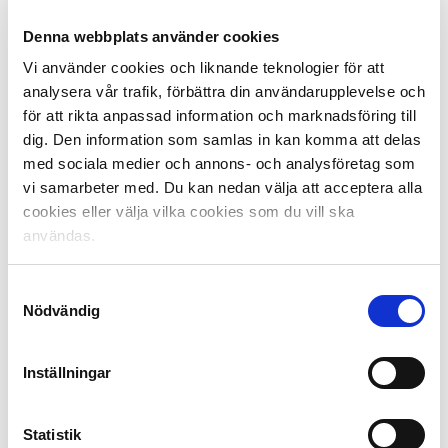
Fakta Gothia Cup Tipselit Trophy:
Denna webbplats använder cookies
Tipselit Trophy är en talangturnering för 17-åringar som
ingår i Gothia Cup, och är kanske den mest
Vi använder cookies och liknande teknologier för att
prestigefyllda pokalen att vinna under veckan i
analysera vår trafik, förbättra din användarupplevelse och
Göteborg. 24 lag deltar, alla speciellt inbjudna. 12 från
för att rikta anpassad information och marknadsföring till
Sverige, 12 från utlandet. Lagen delas in i sex grupper
dig. Den information som samlas in kan komma att delas
där gruppvinnaren plus de två bästa tvåorna totalt går
med sociala medier och annons- och analysföretag som
vidare till A-slutspel.
vi samarbeter med. Du kan nedan välja att acceptera alla
cookies eller välja vilka cookies som du vill ska
Fakta Tipselit:
användas.
Tipselit är ett mer än 20-årigt samarbetsprojekt mellan
Föreningen Svensk Elitfotboll, Elitfotboll Dam, Svenska
Samtyckesval
Fotbollförbundet och Svenska Spel, fotbollens
Nödvändig
huvudsponsor, med syfte att utveckla svensk elitfotboll.
Detta görs genom målmedveten satsning på unga
talanger.
Inställningar
Läs mer på
tipselit.se
Statistik