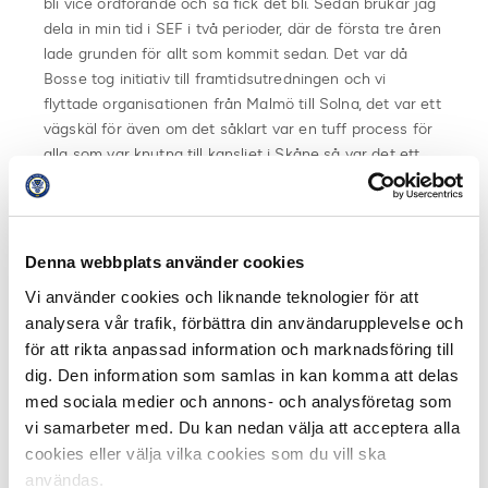
bli vice ordförande och så fick det bli. Sedan brukar jag
dela in min tid i SEF i två perioder, där de första tre åren
lade grunden för allt som kommit sedan. Det var då
Bosse tog initiativ till framtidsutredningen och vi
flyttade organisationen från Malmö till Solna, det var ett
vägskäl för även om det såklart var en tuff process för
alla som var knutna till kansliet i Skåne så var det ett
viktigt steg att komma närmare förbundet. Det var även
under denna period Mats Enquist och Lars-Christer
Olsson rekryterades och i nästa skede följde sedan
allting med till exempel
Nordens Bästa Liga
. Med
Denna webbplats använder cookies
undantag för Kentaro-affären som dränerade både
Vi använder cookies och liknande teknologier för att
energi och resurser så har det hela tiden varit en
analysera vår trafik, förbättra din användarupplevelse och
fantastisk resa och en sak som står ut är att se hur
för att rikta anpassad information och marknadsföring till
samarbetet mellan Allsvenskan och Superettan
dig. Den information som samlas in kan komma att delas
utvecklats till en riktig gemenskap med en stor känsla
med sociala medier och annons- och analysföretag som
av samhörighet.
vi samarbeter med. Du kan nedan välja att acceptera alla
cookies eller välja vilka cookies som du vill ska
På grund av pandemin tackas Rose-Marie Frebrán av på
användas.
lämpligt sätt först i höst, efter säsongens slut. Lämnar