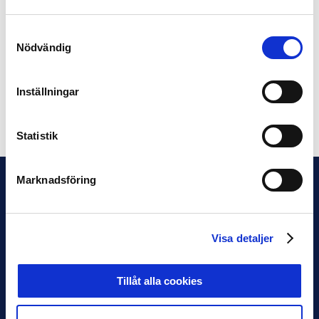
styrelsen gör också Ove Sjöblom, IK Sirius.
Samtyckesval
I Svensk Elitfotbolls styrelse ersätts de båda av Anders
Nödvändig
Billström, BK Häcken och Mattias Kronvall, Trelleborgs
FF.
Inställningar
Dela på Facebook
Dela på Twitter
Statistik
Marknadsföring
Visa detaljer
Tillåt alla cookies