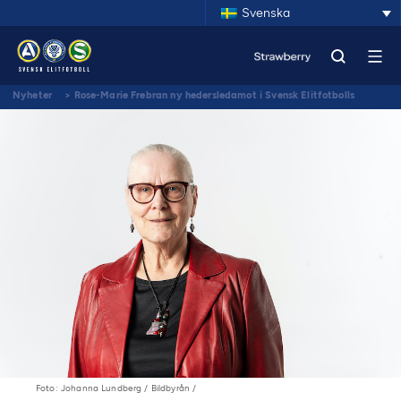
Svenska
Nyheter
>
Rose-Marie Frebran ny hedersledamot i Svensk Elitfotbolls
styrelse
Foto: Johanna Lundberg / Bildbyrån /