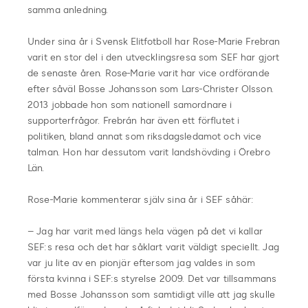
samma anledning.
Under sina år i Svensk Elitfotboll har Rose-Marie Frebran
varit en stor del i den utvecklingsresa som SEF har gjort
de senaste åren. Rose-Marie varit har vice ordförande
efter såväl Bosse Johansson som Lars-Christer Olsson.
2013 jobbade hon som nationell samordnare i
supporterfrågor. Frebrán har även ett förflutet i
politiken, bland annat som riksdagsledamot och vice
talman. Hon har dessutom varit landshövding i Örebro
Län.
Rose-Marie kommenterar själv sina år i SEF såhär:
– Jag har varit med längs hela vägen på det vi kallar
SEF:s resa och det har såklart varit väldigt speciellt. Jag
var ju lite av en pionjär eftersom jag valdes in som
första kvinna i SEF:s styrelse 2009. Det var tillsammans
med Bosse Johansson som samtidigt ville att jag skulle