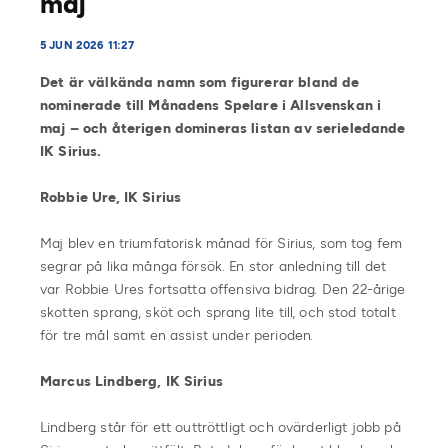
maj
5 JUN 2026 11:27
Det är välkända namn som figurerar bland de
nominerade till Månadens Spelare i Allsvenskan i
maj – och återigen domineras listan av serieledande
IK Sirius.
Robbie Ure, IK Sirius
Maj blev en triumfatorisk månad för Sirius, som tog fem
segrar på lika många försök. En stor anledning till det
var Robbie Ures fortsatta offensiva bidrag. Den 22-årige
skotten sprang, sköt och sprang lite till, och stod totalt
för tre mål samt en assist under perioden.
Marcus Lindberg, IK Sirius
Lindberg står för ett outtröttligt och ovärderligt jobb på