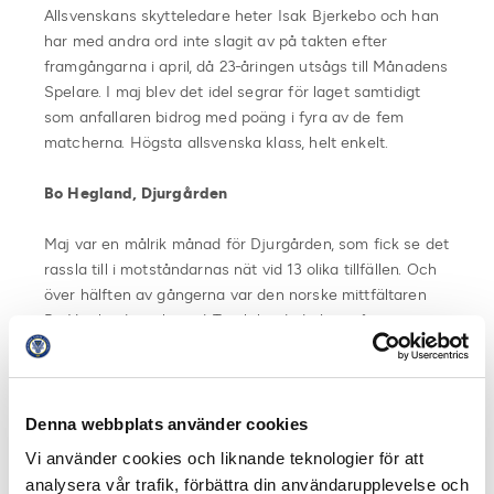
Allsvenskans skytteledare heter Isak Bjerkebo och han
har med andra ord inte slagit av på takten efter
framgångarna i april, då 23-åringen utsågs till Månadens
Spelare. I maj blev det idel segrar för laget samtidigt
som anfallaren bidrog med poäng i fyra av de fem
matcherna. Högsta allsvenska klass, helt enkelt.
Bo Hegland, Djurgården
Maj var en målrik månad för Djurgården, som fick se det
rassla till i motståndarnas nät vid 13 olika tillfällen. Och
över hälften av gångerna var den norske mittfältaren
Bo Hegland involverad. Totalt landade han på sju assists
och ett mål, vilket förstås är ett ruggigt imponerande
facit.
Rösta på din favorit i Allsvenskans app:
Denna webbplats använder cookies
Allsvenskan Live, iOS
Vi använder cookies och liknande teknologier för att
Allsvenskan Live, Android
analysera vår trafik, förbättra din användarupplevelse och