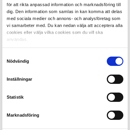
för att rikta anpassad information och marknadsföring till
Månadens Spelare i Allsvenskan utses av Svensk
dig. Den information som samlas in kan komma att delas
Elitfotboll i samarbete med Unibet. Priset går till den
med sociala medier och annons- och analysföretag som
spelare som gjort bäst bestående sportsliga avtryck
vi samarbeter med. Du kan nedan välja att acceptera alla
under den senaste månaden. Varje vinnare får 10 000
cookies eller välja vilka cookies som du vill ska
kronor vardera från elitfotbollens huvudsponsor Unibet
användas.
att skänka till ett samhällsengagemang i klubben.
Månadens Spelare kommer att utses sex gånger i år. I
Samtyckesval
Nödvändig
juryn sitter 16 lagkaptener och huvudtränare, samt
sportjournalister från riksmedia och från lokalmedia i de
samhällen där Allsvenskan spelas. Juryn röstar varje
Inställningar
månad fram fem finalister till utmärkelsen. Därefter får
supportrar möjlighet att rösta fram vilken av de fem
finalisterna som de anser ska vinna. En totalsumma
Statistik
räknas sedan samman, där media, tränare och
lagkaptener står för två tredjedelar, supportrarnas
röster står för en tredjedel, och en vinnare utses.
Marknadsföring
Dela på Facebook
Dela på Twitter