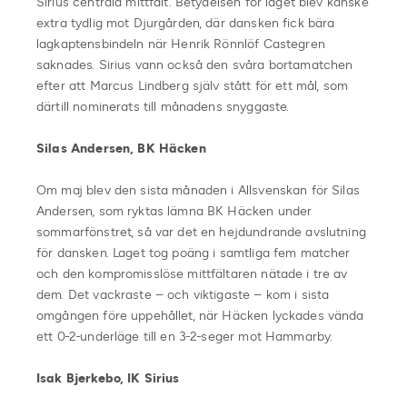
Sirius centrala mittfält. Betydelsen för laget blev kanske
extra tydlig mot Djurgården, där dansken fick bära
lagkaptensbindeln när Henrik Rönnlöf Castegren
saknades. Sirius vann också den svåra bortamatchen
efter att Marcus Lindberg själv stått för ett mål, som
därtill nominerats till månadens snyggaste.
Silas Andersen, BK Häcken
Om maj blev den sista månaden i Allsvenskan för Silas
Andersen, som ryktas lämna BK Häcken under
sommarfönstret, så var det en hejdundrande avslutning
för dansken. Laget tog poäng i samtliga fem matcher
och den kompromisslöse mittfältaren nätade i tre av
dem. Det vackraste – och viktigaste – kom i sista
omgången före uppehållet, när Häcken lyckades vända
ett 0-2-underläge till en 3-2-seger mot Hammarby.
Isak Bjerkebo, IK Sirius