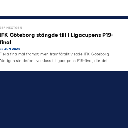
SEF NEXTGEN
IFK Göteborg stängde till i Ligacupens P19-
final
22 JUN 2026
Flera fina mål framåt, men framförallt visade IFK Göteborg
återigen sin defensiva klass i Ligacupens P19-final, där det…