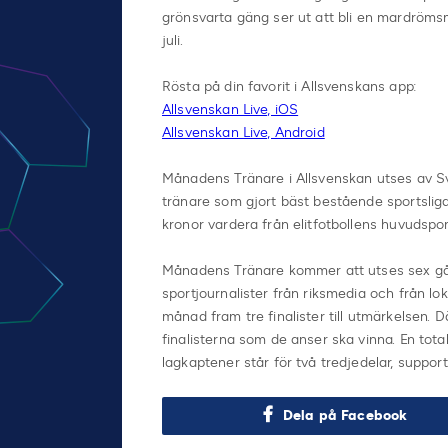
grönsvarta gäng ser ut att bli en mardröms
juli.
Rösta på din favorit i Allsvenskans app:
Allsvenskan Live, iOS
Allsvenskan Live, Android
Månadens Tränare i Allsvenskan utses av Sve
tränare som gjort bäst bestående sportslig
kronor vardera från elitfotbollens huvudspo
Månadens Tränare kommer att utses sex gång
sportjournalister från riksmedia och från lo
månad fram tre finalister till utmärkelsen. D
finalisterna som de anser ska vinna. En t
lagkaptener står för två tredjedelar, support
Dela på Facebook