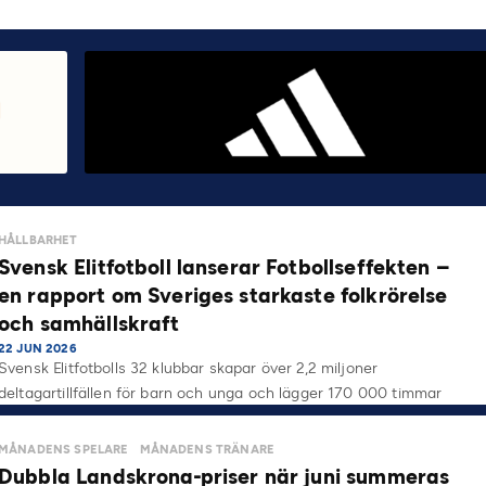
HÅLLBARHET
Svensk Elitfotboll lanserar Fotbollseffekten –
en rapport om Sveriges starkaste folkrörelse
och samhällskraft
22 JUN 2026
Svensk Elitfotbolls 32 klubbar skapar över 2,2 miljoner
deltagartillfällen för barn och unga och lägger 170 000 timmar
på…
MÅNADENS SPELARE
MÅNADENS TRÄNARE
Dubbla Landskrona-priser när juni summeras