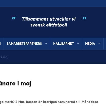
"
"
Tillsammans utvecklar vi
svensk elitfotboll
N
SAMARBETSPARTNERS
HÅLLBARHET
MEDIA
 i maj
nare i maj
ngelmark? Sirius-bossen är återigen nominerad till Månadens