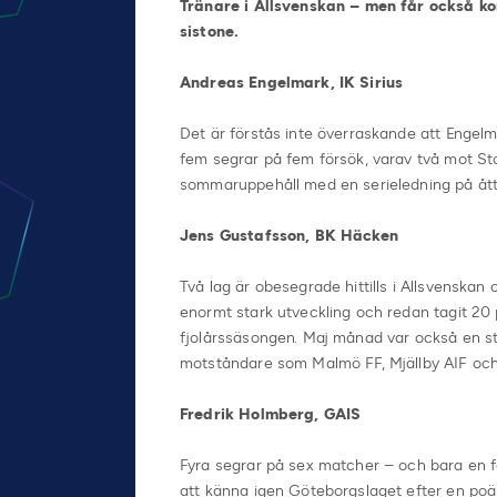
Tränare i Allsvenskan – men får också ko
sistone.
Andreas Engelmark, IK Sirius
Det är förstås inte överraskande att Engelm
fem segrar på fem försök, varav två mot Sto
sommaruppehåll med en serieledning på åtta 
Jens Gustafsson, BK Häcken
Två lag är obesegrade hittills i Allsvenska
enormt stark utveckling och redan tagit 2
fjolårssäsongen. Maj månad var också en s
motståndare som Malmö FF, Mjällby AIF o
Fredrik Holmberg, GAIS
Fyra segrar på sex matcher – och bara en fö
att känna igen Göteborgslaget efter en po