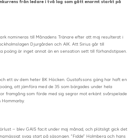
nkurrens från ledare i två lag som gått enormt starkt på
ark nomineras till Månadens Tränare efter att maj resulterat i
ckholmslagen Djurgården och AIK. Att Sirius går till
poäng är inget annat än en sensation sett till förhandstipsen.
n och ett av dem heter BK Häcken. Gustafssons gäng har haft en
0 poäng, att jämföra med de 35 som bärgades under hela
tor framgång som förde med sig segrar mot erkänt svårspelade
ch Hammarby.
rlust – blev GAIS facit under maj månad, och plötsligt gick det
ängmässigt svag start på säsongen. “Fidde” Holmberg och hans