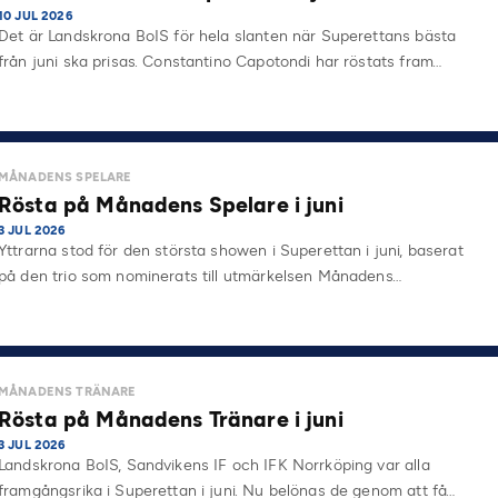
10 JUL 2026
Det är Landskrona BoIS för hela slanten när Superettans bästa
från juni ska prisas. Constantino Capotondi har röstats fram…
MÅNADENS SPELARE
Rösta på Månadens Spelare i juni
3 JUL 2026
Yttrarna stod för den största showen i Superettan i juni, baserat
på den trio som nominerats till utmärkelsen Månadens…
MÅNADENS TRÄNARE
Rösta på Månadens Tränare i juni
3 JUL 2026
Landskrona BoIS, Sandvikens IF och IFK Norrköping var alla
framgångsrika i Superettan i juni. Nu belönas de genom att få…