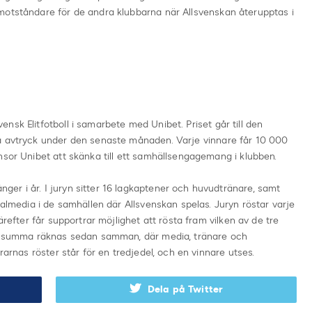
motståndare för de andra klubbarna när Allsvenskan återupptas i
nsk Elitfotboll i samarbete med Unibet. Priset går till den
a avtryck under den senaste månaden. Varje vinnare får 10 000
nsor Unibet att skänka till ett samhällsengagemang i klubben.
er i år. I juryn sitter 16 lagkaptener och huvudtränare, samt
kalmedia i de samhällen där Allsvenskan spelas. Juryn röstar varje
ärefter får supportrar möjlighet att rösta fram vilken av de tre
otalsumma räknas sedan samman, där media, tränare och
rarnas röster står för en tredjedel, och en vinnare utses.
Dela på Twitter