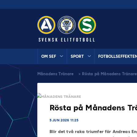
OM SEF
SPORT
FOTBOLLSEFFEKTE
Månadens Tränare
>
Rösta på Månadens Tränare
MÅNADENS TRÄNARE
Rösta på Månadens Trä
5 JUN 2026 11:25
Blir det två raka triumfer för Andreas E