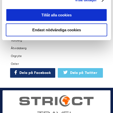
IFK Värnamo
IK Frej
Tillåt alla cookies
Norrby
Syrianska
Endast nödvändiga cookies
Trelleborg
Varberg
Åtvidaberg
Örgryte
Öster
Dela på Facebook
Dela på Twitter