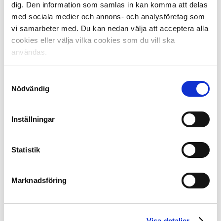
Kalmar FF
dig. Den information som samlas in kan komma att delas
med sociala medier och annons- och analysföretag som
Malmö FF
vi samarbeter med. Du kan nedan välja att acceptera alla
Örebro SK
cookies eller välja vilka cookies som du vill ska
användas.
Östersunds FK
Samtyckesval
Nödvändig
Superettan:
Inställningar
BP
Dalkurd
Statistik
Degerfors
Falkenberg
Marknadsföring
GAIS
Gefle
Helsingborg
Visa detaljer