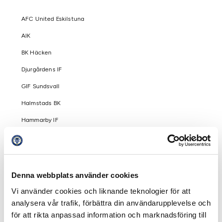
AFC United Eskilstuna
AIK
BK Häcken
Djurgårdens IF
GIF Sundsvall
Halmstads BK
Hammarby IF
IF Elfsborg
IFK Göteborg
IFK Norrköping
Denna webbplats använder cookies
IK Sirius
Vi använder cookies och liknande teknologier för att
analysera vår trafik, förbättra din användarupplevelse och
Jönköpings Södra IF
för att rikta anpassad information och marknadsföring till