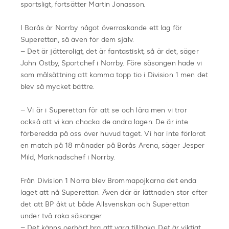
sportsligt, fortsätter Martin Jonasson.
I Borås är Norrby något överraskande ett lag för
Superettan, så även för dem själv.
– Det är jätteroligt, det är fantastiskt, så är det, säger
John Östby, Sportchef i Norrby. Före säsongen hade vi
som målsättning att komma topp tio i Division 1 men det
blev så mycket bättre.
– Vi är i Superettan för att se och lära men vi tror
också att vi kan chocka de andra lagen. De är inte
förberedda på oss över huvud taget. Vi har inte förlorat
en match på 18 månader på Borås Arena, säger Jesper
Mild, Marknadschef i Norrby.
Från Division 1 Norra blev Brommapojkarna det enda
laget att nå Superettan. Även där är lättnaden stor efter
det att BP åkt ut både Allsvenskan och Superettan
under två raka säsonger.
– Det känns oerhört bra att vara tillbaka. Det är viktigt