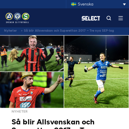
Svenska
Nyheter
>
Så blir Allsvenskan och Superettan 2017 – Tre nya SEF-lag
NYHETER
Så blir Allsvenskan och