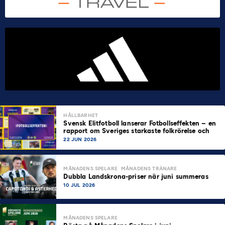
HÅLLBARHET
Svensk Elitfotboll lanserar Fotbollseffekten – en
rapport om Sveriges starkaste folkrörelse och
samhällskraft
22 JUN 2026
MÅNADENS SPELARE
MÅNADENS TRÄNARE
Dubbla Landskrona-priser när juni summeras
10 JUL 2026
MÅNADENS SPELARE