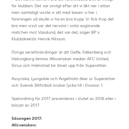
för klubben. Det var oroligt efter att vi åkt ner i ettan
men samtidigt visste vi att med basen vi har i
föreningen så skulle vi ha en bra trupp. Vi fick ihop det
bra men visst var det nervöst i sista avgörande
matchen mot Vasalund, det var det, säger BP:s
Klubbdirektör Henrik Nilsson.
Övriga serieförändringar är att Gefle, Falkenberg och
Helsingborg lämnar Allsvenskan medan AFC United,
Sirius och Halmstad tar klivet upp från Superettan.
Assyriska, Ljungskile och Ängelholm åker ur Superettan
och Svensk Elitfotboll önskar lycka till i Division 1.
Spelordning för 2017 presenteras i slutet av 2016 eller i
början av 2017.
Säsongen 2017:
Allsvenskan: