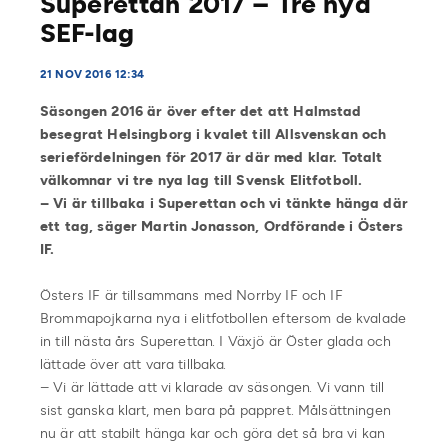
Superettan 2017 – Tre nya
SEF-lag
21 NOV 2016 12:34
Säsongen 2016 är över efter det att Halmstad
besegrat Helsingborg i kvalet till Allsvenskan och
seriefördelningen för 2017 är där med klar. Totalt
välkomnar vi tre nya lag till Svensk Elitfotboll.
– Vi är tillbaka i Superettan och vi tänkte hänga där
ett tag, säger Martin Jonasson, Ordförande i Östers
IF.
Östers IF är tillsammans med Norrby IF och IF
Brommapojkarna nya i elitfotbollen eftersom de kvalade
in till nästa års Superettan. I Växjö är Öster glada och
lättade över att vara tillbaka.
– Vi är lättade att vi klarade av säsongen. Vi vann till
sist ganska klart, men bara på pappret. Målsättningen
nu är att stabilt hänga kar och göra det så bra vi kan