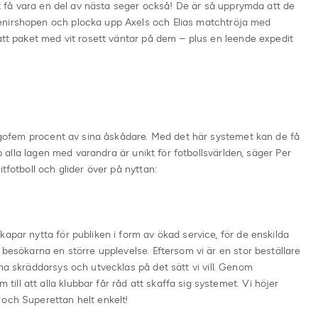
att få vara en del av nästa seger också! De är så upprymda att de
enirshopen och plocka upp Axels och Elias matchtröja med
lått paket med vit rosett väntar på dem – plus en leende expedit
tjugofem procent av sina åskådare. Med det här systemet kan de få
op alla lagen med varandra är unikt för fotbollsvärlden, säger Per
tfotboll och glider över på nyttan:
apar nytta för publiken i form av ökad service, för de enskilda
 besökarna en större upplevelse. Eftersom vi är en stor beställare
na skräddarsys och utvecklas på det sätt vi vill. Genom
ll att alla klubbar får råd att skaffa sig systemet. Vi höjer
 och Superettan helt enkelt!