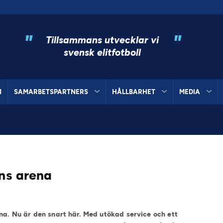
"
"
Tillsammans utvecklar vi
svensk elitfotboll
N
SAMARBETSPARTNERS
HÅLLBARHET
MEDIA
ens arena
ena. Nu är den snart här. Med utökad service och ett