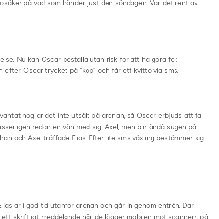
 osäker på vad som händer just den söndagen. Var det rent av
e. Nu kan Oscar beställa utan risk för att ha göra fel:
efter. Oscar trycket på ”köp” och får ett kvitto via sms.
ntat nog är det inte utsålt på arenan, så Oscar erbjuds att ta
isserligen redan en vän med sig, Axel, men blir ändå sugen på
an och Axel träffade Elias. Efter lite sms-växling bestämmer sig
lias är i god tid utanför arenan och går in genom entrén. Där
ett skriftligt meddelande när de lägger mobilen mot scannern på