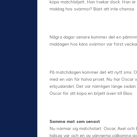
köpa matchbiljett. Han tvekar dock. Han är
middag hos svärmor? Bäst att inte chansa.
Några dagar senare kommer det en påminnels
middagen hos kära svärmor var först veckan 
På matchdagen kommer det ett nytt sms. Ovä
med en vän för halva priset. Nu har Oscar v
erbjudandet. Det var nämligen länge sedan h
Oscar för att köpa en biljett även till Elias.
Samma mat som senast
Nu närmar sig matchstart. Oscar, Axel och E
hälsas var och en av vännerna välkomna av 