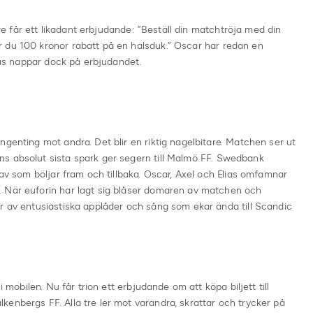
 tre får ett likadant erbjudande: ”Beställ din matchtröja med din
 du 100 kronor rabatt på en halsduk.” Oscar har redan en
lias nappar dock på erbjudandet.
ngenting mot andra. Det blir en riktig nagelbitare. Matchen ser ut
s absolut sista spark ger segern till Malmö FF. Swedbank
hav som böljar fram och tillbaka. Oscar, Axel och Elias omfamnar
. När euforin har lagt sig blåser domaren av matchen och
r av entusiastiska applåder och sång som ekar ända till Scandic
i mobilen. Nu får trion ett erbjudande om att köpa biljett till
enbergs FF. Alla tre ler mot varandra, skrattar och trycker på