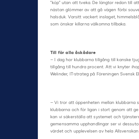
”köp” utan att tveka. De längtar redan till 
nästan glömmer av att gå vägen förbi souv
halsduk. Varsitt vackert inslaget, himmelsb
som önskar killarna välkomna tillbaka.
Till för alla åskådare
– I dag har klubbarna tillgång till kanske 
tillgång till hundra procent. Att vi knyter ih
Welinder, IT-strateg på Föreningen Svensk Eli
– Vi tror att öppenheten mellan klubbarna sk
klubbarna och för ligan i stort genom att ge
kan vi säkerställa att systemet och tjänster
gemensamma upphandlingar ser vi dessutom ti
värdet och upplevelsen av hela Allsvenskan