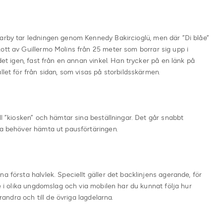
marby tar ledningen genom Kennedy Bakircioglü, men där ”Di blåe”
ott av Guillermo Molins från 25 meter som borrar sig upp i
det igen, fast från en annan vinkel. Han trycker på en länk på
llet för från sidan, som visas på storbildsskärmen.
ll ”kiosken” och hämtar sina beställningar. Det går snabbt
ra behöver hämta ut pausförtäringen.
a första halvlek. Speciellt gäller det backlinjens agerande, för
re i olika ungdomslag och via mobilen har du kunnat följa hur
arandra och till de övriga lagdelarna.