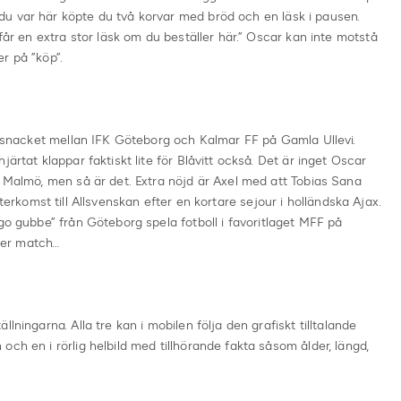
u var här köpte du två korvar med bröd och en läsk i pausen.
 får en extra stor läsk om du beställer här.” Oscar kan inte motstå
r på ”köp”.
uppsnacket mellan IFK Göteborg och Kalmar FF på Gamla Ullevi.
ärtat klappar faktiskt lite för Blåvitt också. Det är inget Oscar
i Malmö, men så är det. Extra nöjd är Axel med att Tobias Sana
in återkomst till Allsvenskan efter en kortare sejour i holländska Ajax.
go gubbe” från Göteborg spela fotboll i favoritlaget MFF på
ter match…
lningarna. Alla tre kan i mobilen följa den grafiskt tilltalande
ch en i rörlig helbild med tillhörande fakta såsom ålder, längd,