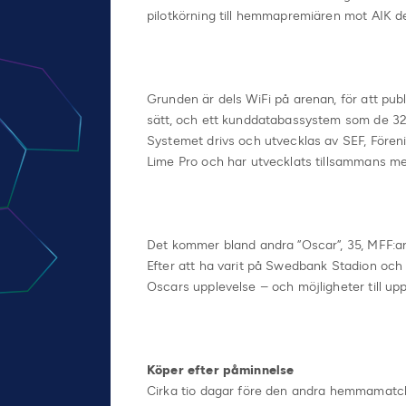
pilotkörning till hemmapremiären mot AIK de
Grunden är dels WiFi på arenan, för att pub
sätt, och ett kunddatabassystem som de 32 
Systemet drivs och utvecklas av SEF, Föreni
Lime Pro och har utvecklats tillsammans me
Det kommer bland andra ”Oscar”, 35, MFF:are 
Efter att ha varit på Swedbank Stadion och
Oscars upplevelse – och möjligheter till upp
Köper efter påminnelse
Cirka tio dagar före den andra hemmamatch