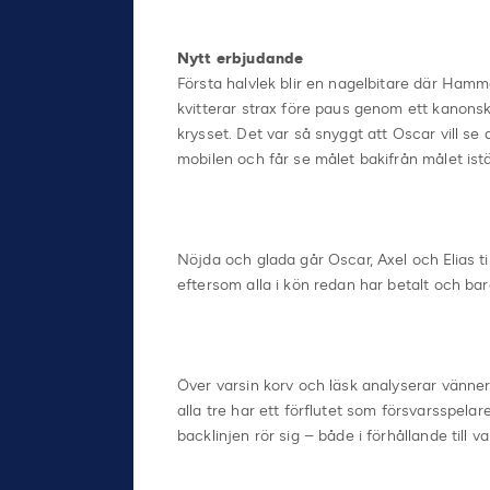
Nytt erbjudande
Första halvlek blir en nagelbitare där Ham
kvitterar strax före paus genom ett kanonsk
krysset. Det var så snyggt att Oscar vill se 
mobilen och får se målet bakifrån målet istä
Nöjda och glada går Oscar, Axel och Elias ti
eftersom alla i kön redan har betalt och ba
Över varsin korv och läsk analyserar vännern
alla tre har ett förflutet som försvarsspela
backlinjen rör sig – både i förhållande till v