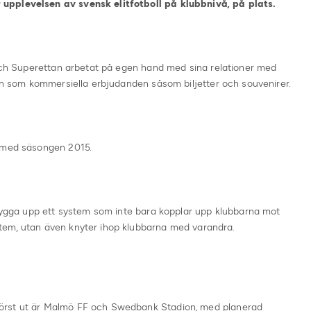
upplevelsen av svensk elitfotboll på klubbnivå, på plats.
 och Superettan arbetat på egen hand med sina relationer med
ion som kommersiella erbjudanden såsom biljetter och souvenirer.
h med säsongen 2015.
 bygga upp ett system som inte bara kopplar upp klubbarna mot
tem, utan även knyter ihop klubbarna med varandra.
örst ut är Malmö FF och Swedbank Stadion, med planerad