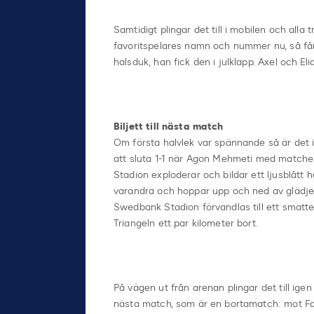
Samtidigt plingar det till i mobilen och alla
favoritspelares namn och nummer nu, så får
halsduk, han fick den i julklapp. Axel och E
Biljett till nästa match
Om första halvlek var spännande så är det i
att sluta 1-1 när Agon Mehmeti med matchen
Stadion exploderar och bildar ett ljusblått 
varandra och hoppar upp och ned av glädje
Swedbank Stadion förvandlas till ett smatte
Triangeln ett par kilometer bort.
På vägen ut från arenan plingar det till igen 
nästa match, som är en bortamatch: mot Falk