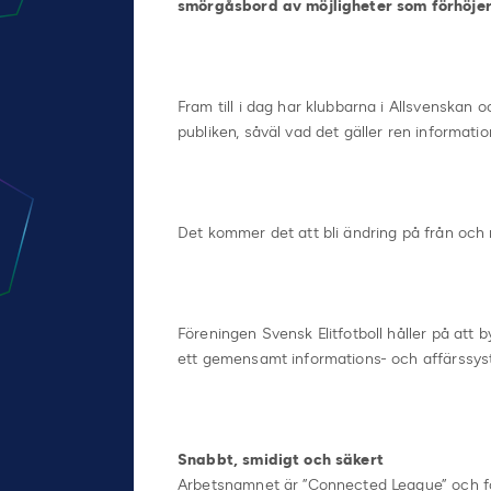
smörgåsbord av möjligheter som förhöjer 
Fram till i dag har klubbarna i Allsvenskan
publiken, såväl vad det gäller ren informat
Det kommer det att bli ändring på från oc
Föreningen Svensk Elitfotboll håller på att
ett gemensamt informations- och affärssys
Snabbt, smidigt och säkert
Arbetsnamnet är ”Connected League” och f