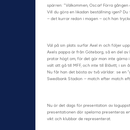
spärren: ”Välkommen, Oscar! Förra gången d
Vill du göra en likadan beställning igen? Du
– det kurrar redan i magen – och han trycke
Väl på sin plats surfar Axel in och följer 
Axels pappa är från Göteborg, så en del av hj
pratar högt om, för det gör man inte gärna 
valt att gå till MFF, och inte till Blåvitt, i s
Nu får han det bästa av två världar: se en ”
Swedbank Stadion – match efter match ef
Nu är det dags för presentation av laguppstäl
presentationen där spelarna presenteras en o
vikt och klubbar de representerat.