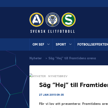
OM SEF
SPORT
FOTBOLLSEFFEKTE
Nyheter
>
Säg ”Hej” till Framtidens arena
NYHETER
NYHETSBREV
Säg ”Hej” till Framtid
27 JAN 2015 09:35
Får vi lov att presentera: Framtidens ar