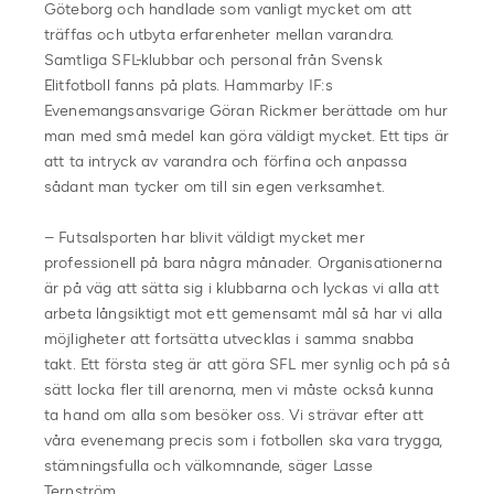
Göteborg och handlade som vanligt mycket om att
träffas och utbyta erfarenheter mellan varandra.
Samtliga SFL-klubbar och personal från Svensk
Elitfotboll fanns på plats. Hammarby IF:s
Evenemangsansvarige Göran Rickmer berättade om hur
man med små medel kan göra väldigt mycket. Ett tips är
att ta intryck av varandra och förfina och anpassa
sådant man tycker om till sin egen verksamhet.
– Futsalsporten har blivit väldigt mycket mer
professionell på bara några månader. Organisationerna
är på väg att sätta sig i klubbarna och lyckas vi alla att
arbeta långsiktigt mot ett gemensamt mål så har vi alla
möjligheter att fortsätta utvecklas i samma snabba
takt. Ett första steg är att göra SFL mer synlig och på så
sätt locka fler till arenorna, men vi måste också kunna
ta hand om alla som besöker oss. Vi strävar efter att
våra evenemang precis som i fotbollen ska vara trygga,
stämningsfulla och välkomnande, säger Lasse
Ternström.