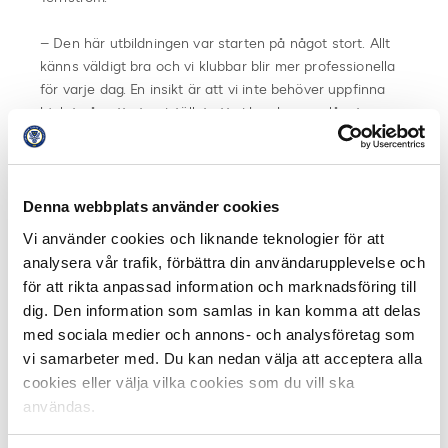
– Den här utbildningen var starten på något stort. Allt
känns väldigt bra och vi klubbar blir mer professionella
för varje dag. En insikt är att vi inte behöver uppfinna
hjulet på nytt utan istället att vi kan komma långt
genom att samverka och lära av varandra. Jag är glad
och stolt över att jag fick vara med och representera
Nacka Juniors, säger Anders Haslum,
Kommunikationsansvarig i Nacka Juniors.
Denna webbplats använder cookies
Vi använder cookies och liknande teknologier för att
Under den här veckan får alla SFL-klubbar också
analysera vår trafik, förbättra din användarupplevelse och
utbildning i anti matchfixning av Svensk Elitfotbolls och
för att rikta anpassad information och marknadsföring till
Svenska Spels gemensamma resurs mot matchfixning,
dig. Den information som samlas in kan komma att delas
Anders Wikström.
med sociala medier och annons- och analysföretag som
vi samarbeter med. Du kan nedan välja att acceptera alla
Årets säsong av SFL startar den 12 oktober.
Mer
cookies eller välja vilka cookies som du vill ska
information på svenskafutsalligan.se
användas.
Dela på Facebook
Dela på Twitter