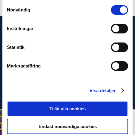
Samtyckesval
Nödvändig
Inställningar
Statistik
Marknadsföring
Visa detaljer
Tillåt alla cookies
HÅLLBARHET
Svensk Elitfotboll lanserar Fotbollseffekten – en
rapport om Sveriges starkaste folkrörelse och
Endast nödvändiga cookies
samhällskraft
22 JUN 2026