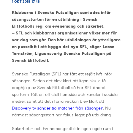
1 OKT 2018 17:48
Klubbarna i Svenska Futsalligan samlades inför
säsongsstarten för en utbildning i Svensk
Elitfotbolls regi om evenemang och säkerhet.
– SFL och klubbarnas organisationer växer mer för
var dag som går. Den här utbildningen är ytterligare
en pusselbit i att bygga det nya SFL, säger Lasse
Ternström, Ligaansvarig Svenska Futsalligan på
Svensk Elitfotboll.
Svenska Futsalligan (SFL) har fått ett rejält lyft inför
säsongen. Sedan det blev klart att ligan skulle få
draghjälp av Svensk Elitfotboll så har SFL ändrat
spelform. fått en officiell hemsida och kanaler i sociala
medier, samt att det i förra veckan blev klart att
Discovery tv-sänder tio matcher från säsongen
. Nu
närmast säsongsstart har fokus legat på utbildning.
Säkerhets- och Evenemangsutbildningen ägde rum i