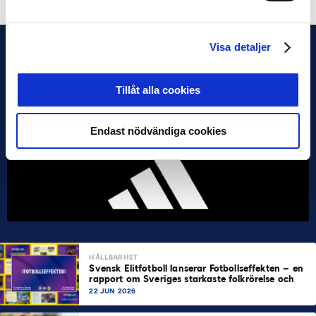
Visa detaljer
Tillåt alla cookies
Endast nödvändiga cookies
HÅLLBARHET
Svensk Elitfotboll lanserar Fotbollseffekten – en
rapport om Sveriges starkaste folkrörelse och
samhällskraft
22 JUN 2026