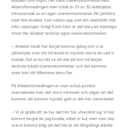
klubben som ingått i en lokal överenskommelse med
Arbetsförmedlingen men totalt är 23 av 32 elitklubbar
intresserade av en egen överenskommelse. Att jämföra
med fem klubbar som sattes upp som ett realistiskt mål
inför säsongen. Enligt Karin Heri är det bara en tidsfråga
innan fler klubbar tecknar egna överenskommelser.
– Arbetet lokalt har börjat komma igång och vi är
jättenöjda över att intresset är mycket större än vad vi
trodde. Det är kul att se att det på kort tid börjat
tecknas lokala överenskommelser och det kommer
inom kort att tillkomma ännu fler.
På Arbetsförmedlingen är man också positivt
överraskade över det stora intresset och säger att det
kommer att komma mycket gott ur det här samarbetet.
– Vi är glada att se hur det här har utvecklat sig. Vi har
kommit längre än jag trodde, vilket är kul, men man ska
också komma ihåg att det här är ett långsiktigt arbete.