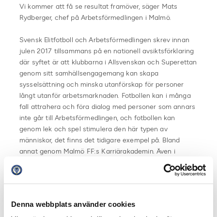
Vi kommer att få se resultat framöver, säger Mats
Rydberger, chef på Arbetsförmedlingen i Malmö.
Svensk Elitfotboll och Arbetsförmedlingen skrev innan
julen 2017 tillsammans på en nationell avsiktsförklaring
där syftet är att klubbarna i Allsvenskan och Superettan
genom sitt samhällsengagemang kan skapa
sysselsättning och minska utanförskap för personer
långt utanför arbetsmarknaden. Fotbollen kan i många
fall attrahera och föra dialog med personer som annars
inte går till Arbetsförmedlingen, och fotbollen kan
genom lek och spel stimulera den här typen av
människor, det finns det tidigare exempel på. Bland
annat genom Malmö FF:s Karriärakademin. Även i
Sundsvall har överenskommelsen med
Arbetsförmedlingen sitt fokus i att sysselsätta personer
långt utanför arbetsmarknaden.
Denna webbplats använder cookies
– Det stora intresset har ställt höga krav på mig som