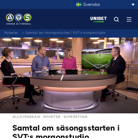
Svenska
Nyheter
>
Samtal om säsongsstarten i SVT:s morgonstudio
ALLSVENSKAN
NYHETER
SUPERETTAN
Samtal om säsongsstarten i
SVT:s morgonstudio