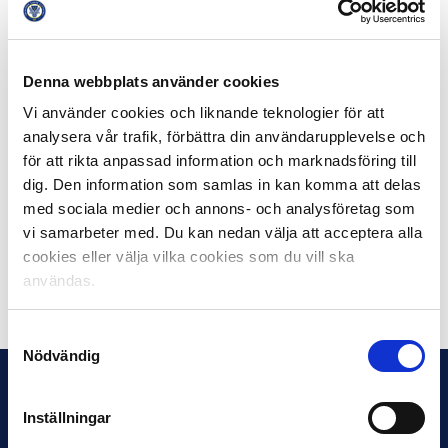
– Jag lyssnar på idrotten och har dialog löpande. Jag
förutsätter att Folkhälsomyndigheten också lyssnar,
men vi ska komma ihåg att vi är i en pandemi och det är
ett allvarligt läge där många verksamheter drabbas.
Denna webbplats använder cookies
Fotbollen är en av dem och jag tror vi är många som
Vi använder cookies och liknande teknologier för att
känner att det vore fantastiskt om elitligorna kan öppna
analysera vår trafik, förbättra din användarupplevelse och
igen för det fyller en stor funktion i samhället, säger
för att rikta anpassad information och marknadsföring till
Amanda Lind till SVT.
dig. Den information som samlas in kan komma att delas
med sociala medier och annons- och analysföretag som
Läs mer och se ett klipp från programmet på SVT:s
vi samarbeter med. Du kan nedan välja att acceptera alla
hemsida.
cookies eller välja vilka cookies som du vill ska
användas.
Dela på Facebook
Dela på Twitter
Samtyckesval
Nödvändig
Inställningar