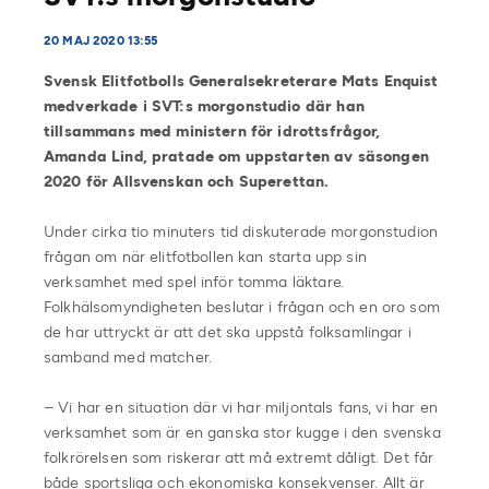
20 MAJ 2020 13:55
Svensk Elitfotbolls Generalsekreterare Mats Enquist
medverkade i SVT:s morgonstudio där han
tillsammans med ministern för idrottsfrågor,
Amanda Lind, pratade om uppstarten av säsongen
2020 för Allsvenskan och Superettan.
Under cirka tio minuters tid diskuterade morgonstudion
frågan om när elitfotbollen kan starta upp sin
verksamhet med spel inför tomma läktare.
Folkhälsomyndigheten beslutar i frågan och en oro som
de har uttryckt är att det ska uppstå folksamlingar i
samband med matcher.
– Vi har en situation där vi har miljontals fans, vi har en
verksamhet som är en ganska stor kugge i den svenska
folkrörelsen som riskerar att må extremt dåligt. Det får
både sportsliga och ekonomiska konsekvenser. Allt är