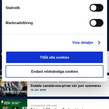
Statistik
Marknadsföring
Visa detaljer
Tillåt alla cookies
MÅNADENS SPELARE
MÅNADENS TRÄNARE
Rösta på Månadens Spelare & Tränare i juli
7 AUG 2026
Endast nödvändiga cookies
MÅNADENS SPELARE
MÅNADENS TRÄNARE
Dubbla Landskrona-priser när juni summeras
10 JUL 2026
MÅNADENS SPELARE