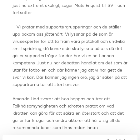
just nu extremt skakigt, säger Mats Enquist till SVT och
fortsätter.
– Vi pratar med supportergrupperingar och de ställer
upp bakom oss jättehårt. Vi lyssnar på de som är
virusexperter för att ta fram våra protokoll och undvika
smittspridning, då kanske de ska lyssna på oss då det
gäller supporterfrågor för där har vi en helt annan
kompetens. Just nu har debatten handlat om det som är
utanför fotbollen och där känner jag att vi har gett de
svar vi kan. Där känner jag ingen oro, jag är säker på att
supportrarna tar ett stort ansvar.
Amanda Lind svarar att hon hoppas och tror att
Folkhälsomyndigheten och idrotten pratat om vad
idrotten kan göra för att säkra en återstart och att det
gäller för krogar och andra aktörer att hålla sig till de
rekommendationer som finns redan innan.