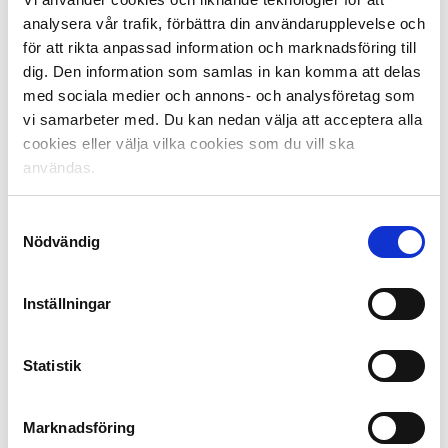
rad insatser för att bekämpa matchfixning och osunt
analysera vår trafik, förbättra din användarupplevelse och
spelande. Vi verkar för en hållbar spelmarknad, det är
för att rikta anpassad information och marknadsföring till
ett målmedvetet arbete där vi tillsammans tar ansvar
dig. Den information som samlas in kan komma att delas
och bidrar till regelefterlevnad, säger Philip Lagström,
med sociala medier och annons- och analysföretag som
Sverigechef på Unibet.
vi samarbeter med. Du kan nedan välja att acceptera alla
cookies eller välja vilka cookies som du vill ska
Vad är en Integrity officer?
användas.
Rollen Integrity officer är en del av partnerskapet
mellan Svensk Elitfotboll och Unibet. Det är en nyckelroll
för att värna om elitfotbollens integritet i frågor som
Samtyckesval
Nödvändig
spelansvar och matchfixning. Varje enskild herrelitklubb
har en Integrity officer i sin verksamhet. Denna person,
som i regel är sportchefen i klubbarna, blir således
Inställningar
länken mellan klubb, spelare och liga i dessa frågor.
Varje Integrity officer har fått en specifik utbildning för
sin ansvarsroll.
Statistik
Dela på Facebook
Dela på Twitter
Marknadsföring