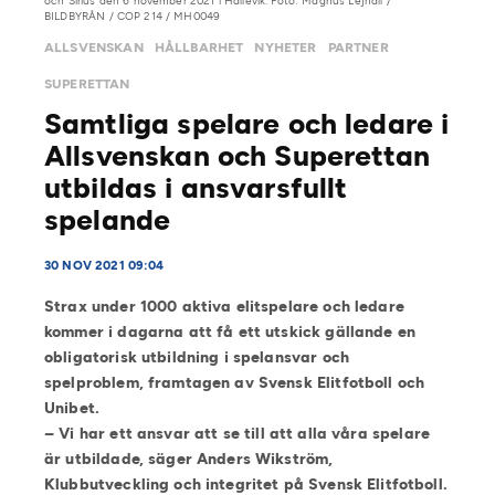
och Sirius den 6 november 2021 i Hällevik. Foto: Magnus Lejhall /
BILDBYRÅN / COP 214 / MH0049
ALLSVENSKAN
HÅLLBARHET
NYHETER
PARTNER
SUPERETTAN
Samtliga spelare och ledare i
Allsvenskan och Superettan
utbildas i ansvarsfullt
spelande
30 NOV 2021 09:04
Strax under 1000 aktiva elitspelare och ledare
kommer i dagarna att få ett utskick gällande en
obligatorisk utbildning i spelansvar och
spelproblem, framtagen av Svensk Elitfotboll och
Unibet.
– Vi har ett
ansvar att se till att alla våra spelare
är utbildade, säger Anders Wikström,
Klubbutveckling och integritet på Svensk Elitfotboll.