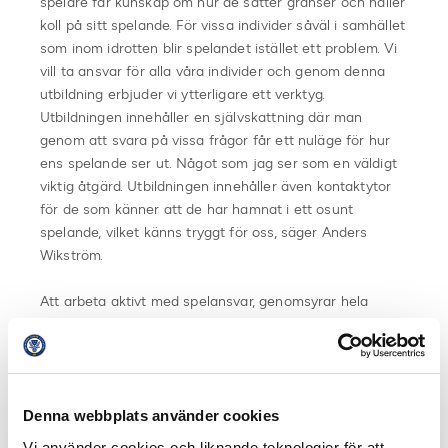
spelare får kunskap om hur de sätter gränser och håller
koll på sitt spelande. För vissa individer såväl i samhället
som inom idrotten blir spelandet istället ett problem. Vi
vill ta ansvar för alla våra individer och genom denna
utbildning erbjuder vi ytterligare ett verktyg.
Utbildningen innehåller en självskattning där man
genom att svara på vissa frågor får ett nuläge för hur
ens spelande ser ut. Något som jag ser som en väldigt
viktig åtgärd. Utbildningen innehåller även kontaktytor
för de som känner att de har hamnat i ett osunt
spelande, vilket känns tryggt för oss, säger Anders
Wikström.
Att arbeta aktivt med spelansvar, genomsyrar hela
Unibets verksamhet och är även en central del i
samarbetet med Svensk Elitfotboll.
– Vi har en nollvision som innebär att noll procent av
Denna webbplats använder cookies
våra intäkter ska komma från osunt spelande. I vårt
samarbete med Svensk Elitfotboll har vi genomfört en
Vi använder cookies och liknande teknologier för att