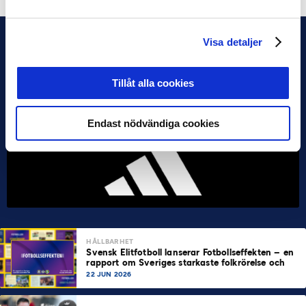
Visa detaljer
Tillåt alla cookies
Endast nödvändiga cookies
HÅLLBARHET
Svensk Elitfotboll lanserar Fotbollseffekten – en
rapport om Sveriges starkaste folkrörelse och
samhällskraft
22 JUN 2026