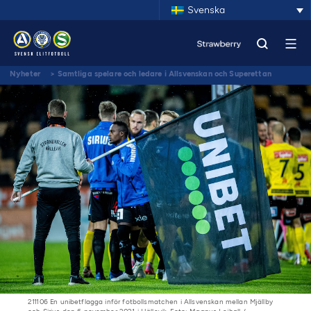
Svenska
Nyheter
>
Samtliga spelare och ledare i Allsvenskan och Superettan
utbildas i ansvarsfullt spelande
211106 En unibetflagga inför fotbollsmatchen i Allsvenskan mellan Mjällby