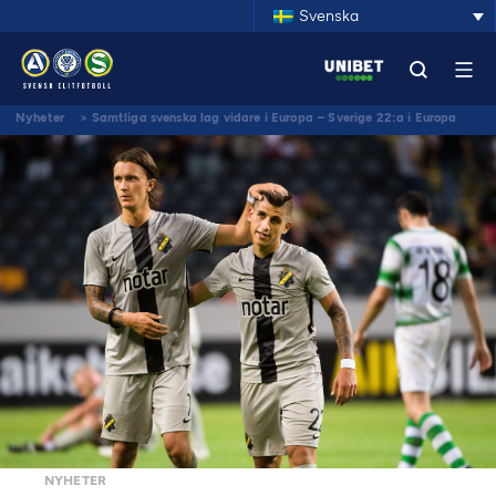
Svenska
Nyheter
>
Samtliga svenska lag vidare i Europa – Sverige 22:a i Europa
NYHETER