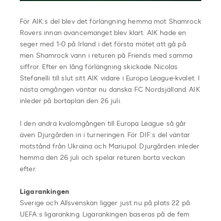
För AIK:s del blev det förlängning hemma mot Shamrock
Rovers innan avancemanget blev klart. AIK hade en
seger med 1-0 på Irland i det första mötet att gå på
men Shamrock vann i returen på Friends med samma
siffror. Efter en lång förlängning skickade Nicolas
Stefanelli till slut sitt AIK vidare i Europa League-kvalet. I
nästa omgången väntar nu danska FC Nordsjälland. AIK
inleder på bortaplan den 26 juli.
I den andra kvalomgången till Europa League så går
även Djurgården in i turneringen. För DIF:s del väntar
motstånd från Ukraina och Mariupol. Djurgården inleder
hemma den 26 juli och spelar returen borta veckan
efter.
Ligarankingen
Sverige och Allsvenskan ligger just nu på plats 22 på
UEFA:s ligaranking. Ligarankingen baseras på de fem