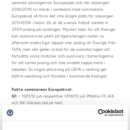
senaste säsongernas Europaspel och när säsongen
2018/2019 nu inleds i samband med sommarens
Europakval så finns det inte längre plats för säsongen
2013/2014 i listan. Ett år då svensk fotboll samlat in
3.200 poäng på rankingen. Mycket talar för att Sverige
kan avancera en plats på ligarankingen redan nu
eftersom andra ligor tappar mer poäng än Sverige från
13/14, men det gäller också för de svenska lagen att
fortsätta vinna matcher och avancera i turneringarna
för att samla poäng och inte snabbt tappa mark i
tabellen. En högre placering på UEFA:s ranking ger
bättre seedning och fördelar i kommande kvalspel.
Fakta sommarens Europakval:
Q1
– 10/11/12 juli respektive 17/18/19 juli (Malmö FF, AIK
och BK Häcken börjar här)
Q2
– 24/25/26 juli respektive 31 juli/1/2 augusti
(Djurgårdens IF börjar här)
Q3
– 7/8/9 respektive 14/15/16 augusti
Playoff
– 21/22/23 respektive 28/29/30 augusti