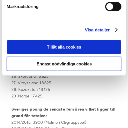
Marknadsföring
Ligarankingen just nu:
18. Israel 21.750
Visa detaljer
19. Cypern 21.550
20. Rumänien 20.450
21. Polen 20.125
Tillåt alla cookies
22. Sverige 19.975
23. Azerbajdzjan 19.125
24. Bulgarien 19.125
Endast nödvändiga cookies
25. Serbien 18.750
26. Skottland 18.625
27. Vitryssland 18.625
28. Kazakstan 18.125
29. Norge 17.425
Sveriges poäng de senaste fem åren vilket ligger till
grund för totalen:
2014/2015: 3.900 (Malmö i CL-gruppspel)