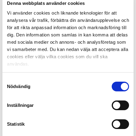
Denna webbplats använder cookies
Vi använder cookies och liknande teknologier för att
analysera vår trafik, förbättra din användarupplevelse och
för att rikta anpassad information och marknadsföring till
Fakta UEFA:s ligaranking:
dig. Den information som samlas in kan komma att delas
med sociala medier och annons- och analysföretag som
Baseras på de senaste fem säsongernas spel i
vi samarbeter med. Du kan nedan välja att acceptera alla
Europa.
cookies eller välja vilka cookies som du vill ska
Ju högre placering för en liga desto större
användas.
möjlighet att få med fler lag i Europakvalet eller
att få inleda kvalet i ett senare skede.
Samtyckesval
Plats 15 och uppåt innebär fler lag i kvalet till
Nödvändig
Champions League.
För att nå direktplatser in i Europa League krävs
Inställningar
plats 13 på UEFA-rankingen och för Champions
League krävs plats 10. Ska de svenska lagen få
vänta så pass långt som att inleda kvalspelet i
Statistik
playoff krävs som sämst plats 12 i rankingen.