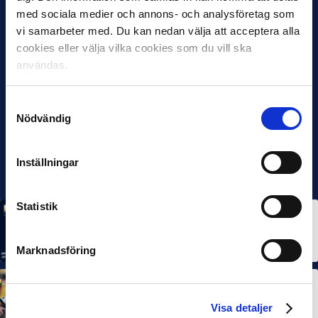
med sociala medier och annons- och analysföretag som
vi samarbeter med. Du kan nedan välja att acceptera alla
cookies eller välja vilka cookies som du vill ska
användas.
Samtyckesval
Nödvändig
Inställningar
Statistik
MÅNADENS SPELARE
MÅNADENS TRÄNARE
Rösta på Månadens Spelare & Tränare i juli
7 AUG 2026
Marknadsföring
MÅNADENS SPELARE
MÅNADENS TRÄNARE
Dubbla Landskrona-priser när juni summeras
Visa detaljer
10 JUL 2026