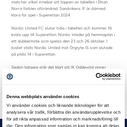
matcher vilket innebar att toppen av tabellen i Ettan
Norra förblev oförändrad. Sandvikens IF är därmed
klara för spel i Superettan 2024.
Nordic United FC slutar tvåa i tabellen och kommer få
kvala upp till Superettan. Nordic inleder på hemmaplan i
ett dubbelmöte som spelas den 23 och 26 oktober. I
kvalet ställs Nordic United mot Örgryte IS som slutade
på plats 14 i Superettan.
Sedan tidigare står det klart att IK Oddevold vinner
Ettan Södra och likt Sandvikens IF spelar i Superettan
2024. Andraplatsen i Ettan Södra tillföll Falkenbergs FF
som kommer att kvala mot Skövde AIK.
Denna webbplats använder cookies
Dela på Facebook
Dela på Twitter
Vi använder cookies och liknande teknologier för att
analysera vår trafik, förbättra din användarupplevelse och
för att rikta anpassad information och marknadsföring till
dig. Den information som samlas in kan komma att delas