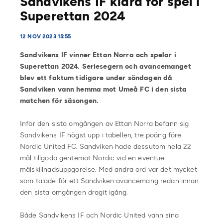
Sandvikens IF klara för spel i
Superettan 2024
12 NOV 2023 15:55
Sandvikens IF vinner Ettan Norra och spelar i
Superettan 2024. Seriesegern och avancemanget
blev ett faktum tidigare under söndagen då
Sandviken vann hemma mot Umeå FC i den sista
matchen för säsongen.
Inför den sista omgången av Ettan Norra befann sig
Sandvikens IF högst upp i tabellen, tre poäng före
Nordic United FC. Sandviken hade dessutom hela 22
mål tillgodo gentemot Nordic vid en eventuell
målskillnadsuppgörelse. Med andra ord var det mycket
som talade för ett Sandviken-avancemang redan innan
den sista omgången dragit igång.
Både Sandvikens IF och Nordic United vann sina