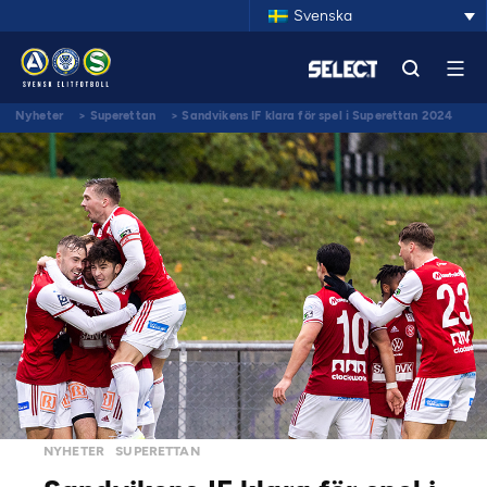
Svenska
Nyheter
>
Superettan
>
Sandvikens IF klara för spel i Superettan 2024
NYHETER
SUPERETTAN