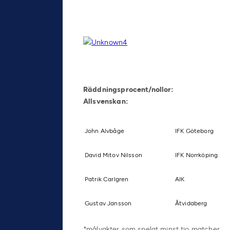
Räddningsprocent/nollor:
Allsvenskan:
John Alvbåge
IFK Göteborg
David Mitov Nilsson
IFK Norrköping
Patrik Carlgren
AIK
Gustav Jansson
Åtvidaberg
*målvakter som spelat minst tio matcher