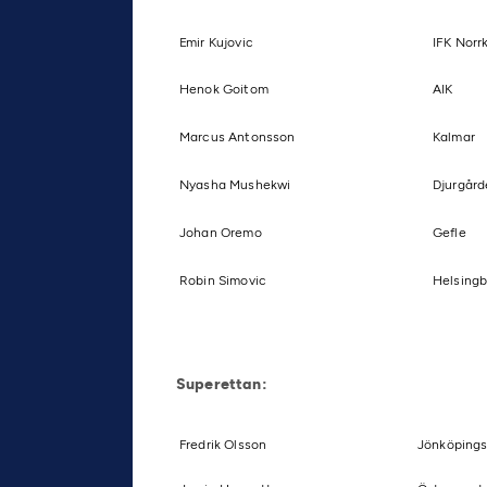
Emir Kujovic
IFK Norr
Henok Goitom
AIK
Marcus Antonsson
Kalmar
Nyasha Mushekwi
Djurgård
Johan Oremo
Gefle
Robin Simovic
Helsingb
Superettan:
Fredrik Olsson
Jönköpings