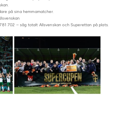
skan.
ådare på sina hemmamatcher.
Allsvenskan
781 702 – såg totalt Allsvenskan och Superettan på plats.