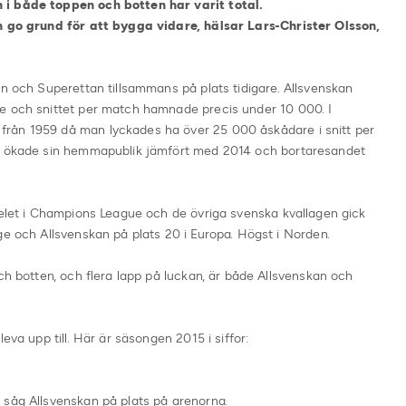
 i både toppen och botten har varit total.
en go grund för att bygga vidare, hälsar Lars-Christer Olsson,
an och Superettan tillsammans på plats tidigare. Allsvenskan
e och snittet per match hamnade precis under 10 000. I
rån 1959 då man lyckades ha över 25 000 åskådare i snitt per
en ökade sin hemmapublik jämfört med 2014 och bortaresandet
pelet i Champions League och de övriga svenska kvallagen gick
ge och Allsvenskan på plats 20 i Europa. Högst i Norden.
ch botten, och flera lapp på luckan, är både Allsvenskan och
eva upp till. Här är säsongen 2015 i siffor:
 såg Allsvenskan på plats på arenorna.