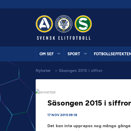
OM SEF
SPORT
FOTBOLLSEFFEKTE
Nyheter
>
Säsongen 2015 i siffror
NYHETER
Säsongen 2015 i siffro
17 NOV 2015 09:18
Det kan inte upprepas nog många gånger.