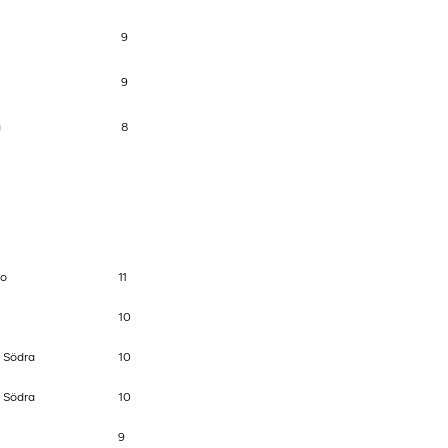
9
9
g
8
mo
11
10
 Södra
10
 Södra
10
9