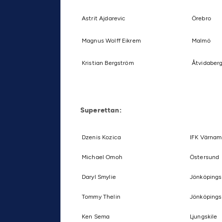
Astrit Ajdarevic
Örebro
Magnus Wolff Eikrem
Malmö
Kristian Bergström
Åtvidaber
Superettan:
Dzenis Kozica
IFK Värna
Michael Omoh
Östersund
Daryl Smylie
Jönköpings
Tommy Thelin
Jönköpings
Ken Sema
Ljungskile