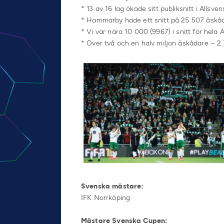
* 13 av 16 lag ökade sitt publiksnitt i Allsven
* Hammarby hade ett snitt på 25 507 åsk
* Vi var nära 10 000 (9967) i snitt för hela 
* Över två och en halv miljon åskådare – 2 
Svenska mästare:
IFK Norrköping
Mästare Svenska Cupen: