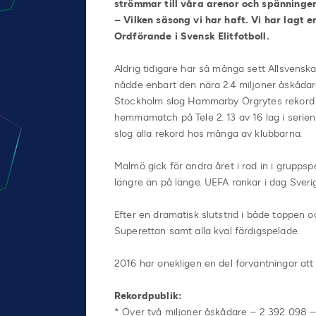
strömmar till våra arenor och spänningen
– Vilken säsong vi har haft. Vi har lagt 
Ordförande i Svensk Elitfotboll.
Aldrig tidigare har så många sett Allsvensk
nådde enbart den nära 2.4 miljoner åskådar
Stockholm slog Hammarby Örgrytes rekord f
hemmamatch på Tele 2. 13 av 16 lag i seri
slog alla rekord hos många av klubbarna.
Malmö gick för andra året i rad in i grupps
längre än på länge. UEFA rankar i dag Sveri
Efter en dramatisk slutstrid i både toppen o
Superettan samt alla kval färdigspelade.
2016 har onekligen en del förväntningar att l
Rekordpublik:
* Över två miljoner åskådare – 2 392 098 –