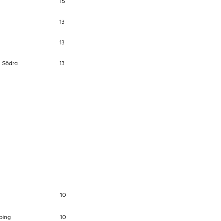
15
13
13
 Södra
13
10
ping
10