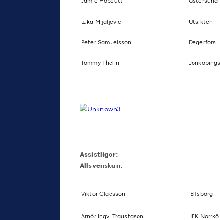
Jamie Hopcutt
Östersund
Luka Mijaljevic
Utsikten
Peter Samuelsson
Degerfors
Tommy Thelin
Jönköpings
Assistligor:
Allsvenskan:
Viktor Claesson
Elfsborg
Arnór Ingvi Traustason
IFK Norrkö