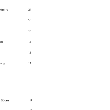
köping
21
18
12
en
12
12
org
12
 Södra
17