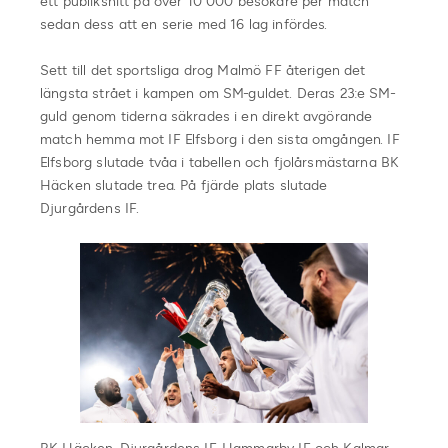
ett publiksnitt på över 10 000 besökare per match
sedan dess att en serie med 16 lag infördes.
Sett till det sportsliga drog Malmö FF återigen det
längsta strået i kampen om SM-guldet. Deras 23:e SM-
guld genom tiderna säkrades i en direkt avgörande
match hemma mot IF Elfsborg i den sista omgången. IF
Elfsborg slutade tvåa i tabellen och fjolårsmästarna BK
Häcken slutade trea. På fjärde plats slutade
Djurgårdens IF.