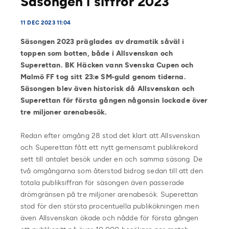
Säsongen i siffror 2023
11 DEC 2023 11:04
Säsongen 2023 präglades av dramatik såväl i
toppen som botten, både i Allsvenskan och
Superettan. BK Häcken vann Svenska Cupen och
Malmö FF tog sitt 23:e SM-guld genom tiderna.
Säsongen blev även historisk då Allsvenskan och
Superettan för första gången någonsin lockade över
tre miljoner arenabesök.
Redan efter omgång 28 stod det klart att Allsvenskan
och Superettan fått ett nytt gemensamt publikrekord
sett till antalet besök under en och samma säsong. De
två omgångarna som återstod bidrog sedan till att den
totala publiksiffran för säsongen även passerade
drömgränsen på tre miljoner arenabesök. Superettan
stod för den största procentuella publikökningen men
även Allsvenskan ökade och nådde för första gången