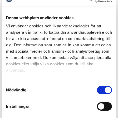
Gustav Lundgren (GAIS) – 12
Denna webbplats använder cookies
Erik Andersson (Utsiktens BK) – 11
Julius Lindberg (GAIS) – 10
Vi använder cookies och liknande teknologier för att
analysera vår trafik, förbättra din användarupplevelse och
för att rikta anpassad information och marknadsföring till
Poängligor:
dig. Den information som samlas in kan komma att delas
Allsvenskan:
med sociala medier och annons- och analysföretag som
vi samarbeter med. Du kan nedan välja att acceptera alla
Nahir Besara (Hammarby) – 21
cookies eller välja vilka cookies som du vill ska
Mikkel Rygaard (BK Häcken) – 20
användas.
Tashreeq Matthews (IK Sirius) – 19
Superettan:
Samtyckesval
Nödvändig
Julius Lindberg (GAIS) – 21
Adam Bergmark Wiberg (Östers IF) – 20
Inställningar
Jesper Westermark (Östers IF), Lucas Hedlund
(Utsiktens BK) – 19