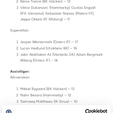
Bénie Traore (BK Häcken) – 12
Viktor Dukanovic (Hammarby), Gustav Engvall
(IFK Värnamo), Sebastian Nanasi (Malmö FF),
Jeppe Okkels (IF Elfsborg) – 11
Superettan:
Jesper Westermark (Östers IF) – 17
Lucas Hedlund (Utsiktens BK) – 16
Jabir Abdihakim Ali (Västerås SK), Adam Bergmark
Wiberg (Östers IF) – 14
Assistligor:
Allsvenskan
Mikkel Rygaard (BK Häcken) – 13
Nahir Besara (Hammarby) – 12
Tashreeq Matthews (IK Sirius) – 10
Superettan