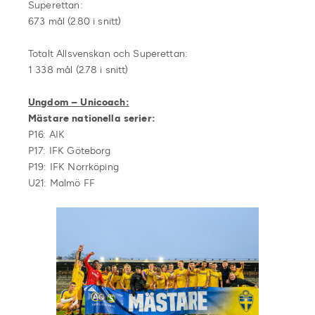
Superettan:
673 mål (2.80 i snitt)
Totalt Allsvenskan och Superettan:
1 338 mål (2.78 i snitt)
Ungdom – Unicoach:
Mästare nationella serier:
P16: AIK
P17: IFK Göteborg
P19: IFK Norrköping
U21: Malmö FF