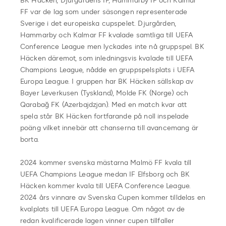
BK Häcken, Djurgårdens IF, Hammarby IF och Kalmar
FF var de lag som under säsongen representerade
Sverige i det europeiska cupspelet. Djurgården,
Hammarby och Kalmar FF kvalade samtliga till UEFA
Conference League men lyckades inte nå gruppspel. BK
Häcken däremot, som inledningsvis kvalade till UEFA
Champions League, nådde en gruppspelsplats i UEFA
Europa League. I gruppen har BK Häcken sällskap av
Bayer Leverkusen (Tyskland), Molde FK (Norge) och
Qarabağ FK (Azerbajdzjan). Med en match kvar att
spela står BK Häcken fortfarande på noll inspelade
poäng vilket innebär att chanserna till avancemang är
borta.
2024 kommer svenska mästarna Malmö FF kvala till
UEFA Champions League medan IF Elfsborg och BK
Häcken kommer kvala till UEFA Conference League.
2024 års vinnare av Svenska Cupen kommer tilldelas en
kvalplats till UEFA Europa League. Om något av de
redan kvalificerade lagen vinner cupen tillfaller