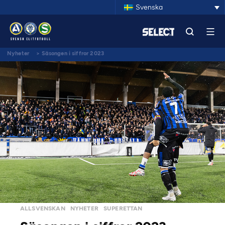
Svenska
Nyheter
>
Säsongen i siffror 2023
ALLSVENSKAN
NYHETER
SUPERETTAN