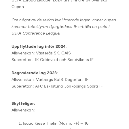
UEFA Europa League: 2024 års vinnare av Svenska
Cupen
Om något av de redan kvalificerade lagen vinner cupen
kommer tabellfyran Djurgårdens IF erhålla en plats i
UEFA Conference League.
Uppflyttade lag inför 2024:
Allsvenskan: Västerås SK, GAIS
Superettan: IK Oddevold och Sandvikens IF
Degraderade lag 2023:
Allsvenskan: Varbergs BoIS, Degerfors IF
Superettan: AFC Eskilstuna, Jönköpings Södra IF
Skytteligor:
Allsvenskan:
Isaac Kiese Thelin (Malmö FF) – 16