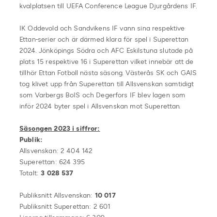
kvalplatsen till UEFA Conference League Djurgårdens IF.
IK Oddevold och Sandvikens IF vann sina respektive
Ettan-serier och är därmed klara för spel i Superettan
2024. Jönköpings Södra och AFC Eskilstuna slutade på
plats 15 respektive 16 i Superettan vilket innebär att de
tillhör Ettan Fotboll nästa säsong. Västerås SK och GAIS
tog klivet upp från Superettan till Allsvenskan samtidigt
som Varbergs BoIS och Degerfors IF blev lagen som
inför 2024 byter spel i Allsvenskan mot Superettan.
Säsongen 2023 i siffror:
Publik:
Allsvenskan: 2 404 142
Superettan: 624 395
Totalt:
3 028 537
Publiksnitt Allsvenskan:
10 017
Publiksnitt Superettan: 2 601