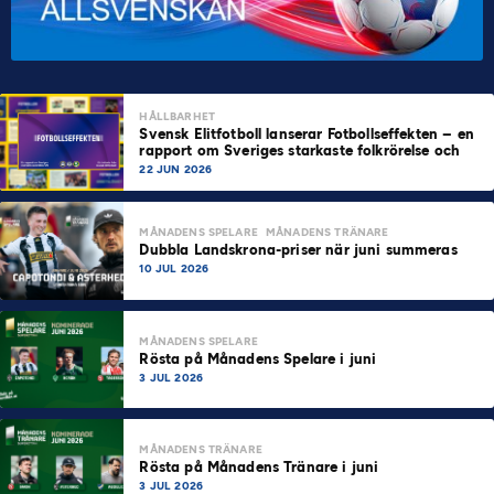
HÅLLBARHET
Svensk Elitfotboll lanserar Fotbollseffekten – en
rapport om Sveriges starkaste folkrörelse och
samhällskraft
22 JUN 2026
MÅNADENS SPELARE
MÅNADENS TRÄNARE
Dubbla Landskrona-priser när juni summeras
10 JUL 2026
MÅNADENS SPELARE
Rösta på Månadens Spelare i juni
3 JUL 2026
MÅNADENS TRÄNARE
Rösta på Månadens Tränare i juni
3 JUL 2026