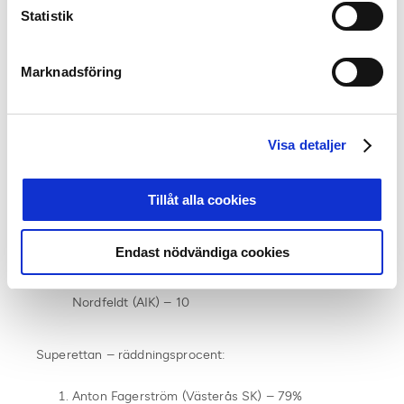
Statistik
Räddningsprocent och hållna nollor (minst 15
spelade matcher):
Allsvenskan – räddningsprocent:
Marknadsföring
Hákon Valdimarsson (IF Elfsborg) – 78%
Jonathan Rasheed (IFK Värnamo) – 77%
Visa detaljer
Malkolm Nilsson Säfqvist (Halmstad BK) – 75%
Allsvenskan – hållna nollor:
Tillåt alla cookies
Hákon Valdimarsson (IF Elfsborg) – 13
Endast nödvändiga cookies
Johan Dahlin (Malmö FF) – 12
Jacob Widell Zetterström (Djurgården), Kristoffer
Nordfeldt (AIK) – 10
Superettan – räddningsprocent:
Anton Fagerström (Västerås SK) – 79%