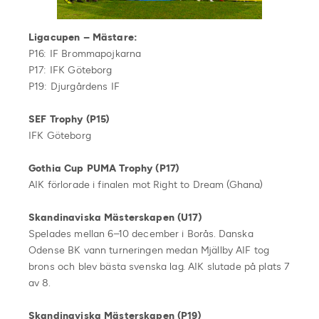
Ligacupen – Mästare:
P16: IF Brommapojkarna
P17: IFK Göteborg
P19: Djurgårdens IF
SEF Trophy (P15)
IFK Göteborg
Gothia Cup PUMA Trophy (P17)
AIK förlorade i finalen mot Right to Dream (Ghana)
Skandinaviska Mästerskapen (U17)
Spelades mellan 6–10 december i Borås. Danska
Odense BK vann turneringen medan Mjällby AIF tog
brons och blev bästa svenska lag. AIK slutade på plats 7
av 8.
Skandinaviska Mästerskapen (P19)