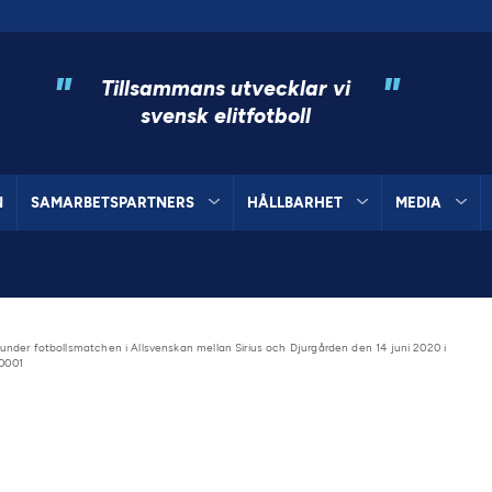
"
"
Tillsammans utvecklar vi
svensk elitfotboll
N
SAMARBETSPARTNERS
HÅLLBARHET
MEDIA
under fotbollsmatchen i Allsvenskan mellan Sirius och Djurgården den 14 juni 2020 i
H0001