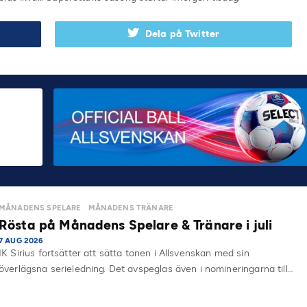
Dela på Twitter
MÅNADENS SPELARE
MÅNADENS TRÄNARE
Rösta på Månadens Spelare & Tränare i juli
7 AUG 2026
IK Sirius fortsätter att sätta tonen i Allsvenskan med sin
överlägsna serieledning. Det avspeglas även i nomineringarna till…