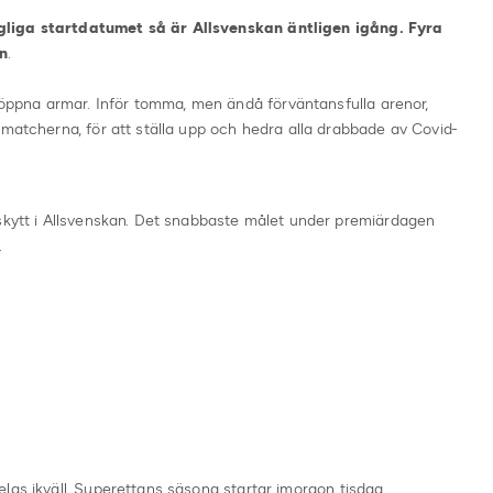
gliga startdatumet så är Allsvenskan äntligen igång. Fyra
n
.
pna armar. Inför tomma, men ändå förväntansfulla arenor,
rmatcherna, för att ställa upp och hedra alla drabbade av Covid-
lskytt i Allsvenskan. Det snabbaste målet under premiärdagen
.
las ikväll. Superettans säsong startar imorgon tisdag.