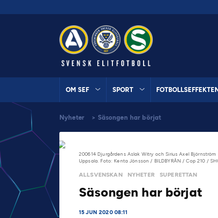
OM SEF
SPORT
FOTBOLLSEFFEKTE
Nyheter
>
Säsongen har börjat
200614 Djurgårdens Aslak Witry och Sirius Axel Björnström 
Uppsala. Foto: Kenta Jönsson / BILDBYRÅN / Cop 210 / S
ALLSVENSKAN
NYHETER
SUPERETTAN
Säsongen har börjat
15 JUN 2020 08:11