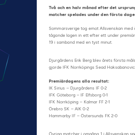
Två och en halv månad efter det ursprun
matcher spelades under den första dage
Sommarsverige tog emot Allsvenskan med öp
tågande lagen in ett efter ett under premiä
19 i samband med en tyst minut.
Djurgårdens Erik Berg blev årets första må
gjorde IFK Norrköpings Sead Haksabanovic
Premiärdagens alla resultat:
IK Sirius – Djurgårdens IF 0-2
IFK Göteborg – IF Elfsborg 0-1
IFK Norrköping – Kalmar FF 2-1
Örebro SK – AIK 0-2
Hammarby IF – Östersunds FK 2-0
Övriga matcher i omgång 1 i Allsvenskan spe