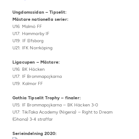
Ungdomssidan – Tipselit:
Mästare nationella serier:
U16: Malmö FF
U17: Hammarby IF
U19: IF Elfsborg
U21: IFK Norrköping
Ligacupen – Mästare:
U16: BK Häcken
U17: IF Brommapojkarna
U19: Kalmar FF
Gothia Tipselit Trophy – finaler:
U15: IF Brommapojkarna – BK Häcken 3-0
U17: TikiTaka Academy (Nigeria) – Right to Dream
(Ghana) 3-4 straffar
Serieindelning 2020: