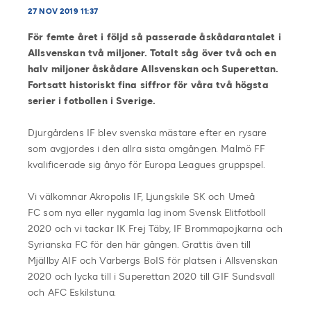
27 NOV 2019 11:37
För femte året i följd så passerade åskådarantalet i
Allsvenskan två miljoner. Totalt såg över två och en
halv miljoner åskådare Allsvenskan och Superettan.
Fortsatt historiskt fina siffror för våra två högsta
serier i fotbollen i Sverige.
Djurgårdens IF blev svenska mästare efter en rysare
som avgjordes i den allra sista omgången. Malmö FF
kvalificerade sig ånyo för Europa Leagues gruppspel.
Vi välkomnar Akropolis IF, Ljungskile SK och Umeå
FC som nya eller nygamla lag inom Svensk Elitfotboll
2020 och vi tackar IK Frej Täby, IF Brommapojkarna och
Syrianska FC för den här gången. Grattis även till
Mjällby AIF och Varbergs BoIS för platsen i Allsvenskan
2020 och lycka till i Superettan 2020 till GIF Sundsvall
och AFC Eskilstuna.