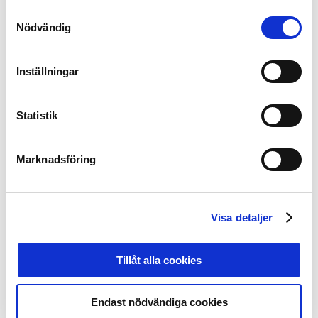
Samtyckesval
Nödvändig
Superettan:
1. Gustav Ludwigson, Örgryte IS 9
2. Erik Lindell, Degerfors IF 7
Inställningar
Brian Span, Västerås SK 7
Joel Nilsson, Mjällby AIF 7
Statistik
Foto: Andreas L Eriksson / Bildbyrån / kod AE / Cop 106
Marknadsföring
Räddningsprocent och nollor (minst 15 spelade
matcher):
Visa detaljer
Allsvenskan – räddningar:
1. Oscar Jansson, Örebro SK 114
2. Isak Pettersson, IFK Norrköping 95
Tillåt alla cookies
3. Lucas Hägg Johansson, Kalmar FF 92
Endast nödvändiga cookies