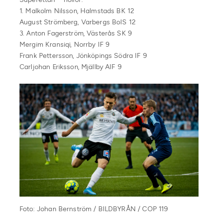
1. Malkolm Nilsson, Halmstads BK 12
August Strömberg, Varbergs BoIS 12
3. Anton Fagerström, Västerås SK 9
Mergim Kransiqi, Norrby IF 9
Frank Pettersson, Jönköpings Södra IF 9
Carljohan Eriksson, Mjällby AIF 9
Foto: Johan Bernström / BILDBYRÅN / COP 119