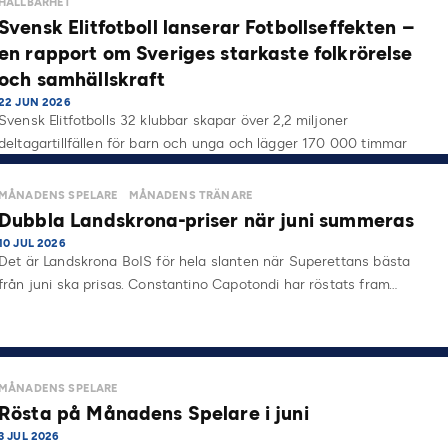
HÅLLBARHET
Svensk Elitfotboll lanserar Fotbollseffekten –
en rapport om Sveriges starkaste folkrörelse
och samhällskraft
22 JUN 2026
Svensk Elitfotbolls 32 klubbar skapar över 2,2 miljoner
deltagartillfällen för barn och unga och lägger 170 000 timmar
på…
MÅNADENS SPELARE
MÅNADENS TRÄNARE
Dubbla Landskrona-priser när juni summeras
10 JUL 2026
Det är Landskrona BoIS för hela slanten när Superettans bästa
från juni ska prisas. Constantino Capotondi har röstats fram…
MÅNADENS SPELARE
Rösta på Månadens Spelare i juni
3 JUL 2026