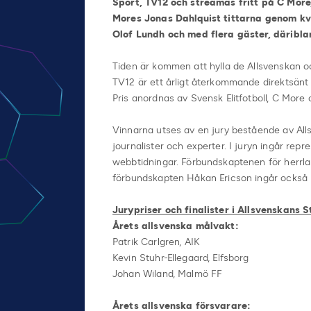
Sport, TV12 och streamas fritt på C More
Mores Jonas Dahlquist tittarna genom kv
Olof Lundh och med flera gäster, däribl
Tiden är kommen att hylla de Allsvenskan o
TV12 är ett årligt återkommande direktsänt
Pris anordnas av Svensk Elitfotboll, C More
Vinnarna utses av en jury bestående av Al
journalister och experter. I juryn ingår repr
webbtidningar. Förbundskaptenen för herrl
förbundskapten Håkan Ericson ingår också i
Jurypriser och finalister i Allsvenskans S
Årets allsvenska målvakt:
Patrik Carlgren, AIK
Kevin Stuhr-Ellegaard, Elfsborg
Johan Wiland, Malmö FF
Årets allsvenska försvarare: