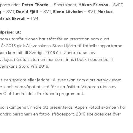
portbladet,
Petra Thorén
– Sportbladet,
Håkan Ericson
– SvFF,
g
– SVT,
David Fjäll
– SVT,
Elena Lövholm
– SVT,
Markus
trick Ekwall
– TV4
lpriser ut:
 som utanför planen har stått för en prestation som gjort
 År 2015 gick Allsvenskans Stora Hjärta till fotbollssupportrarna
 som kommit till Sverige. 2016 års vinnare utses av
slöjas i årets sista nummer som finns i butik i december. I
enskans Stora Pris 2016.
as den spelare eller ledare i Allsvenskan som gjort avtryck inom
en, och som vågat att stå för sina åsikter. Vinnaren utses av
 av Olof Lundh i det direktsända programmet.
ollskampens vinnare att presenteras. Appen Fotbollskampen har
dra personer i en fotbollsfrågesport. 2016 spelades det över