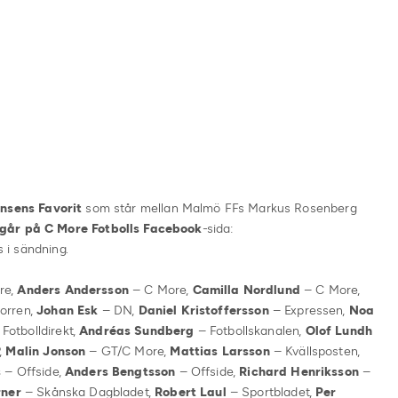
nsens Favorit
som står mellan Malmö FFs Markus Rosenberg
går på C More Fotbolls Facebook
-sida:
 i sändning.
re,
Anders Andersson
– C More,
Camilla Nordlund
– C More,
orren,
Johan Esk
– DN,
Daniel Kristoffersson
– Expressen,
Noa
Fotbolldirekt,
Andréas Sundberg
– Fotbollskanalen,
Olof Lundh
,
Malin Jonson
– GT/C More,
Mattias Larsson
– Kvällsposten,
s
– Offside,
Anders Bengtsson
– Offside,
Richard Henriksson
–
rner
– Skånska Dagbladet,
Robert Laul
– Sportbladet,
Per