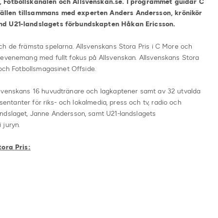
, Fotbollskanalen och Allsvenskan.se. I programmet guidar C
ällen tillsammans med experten Anders Andersson, krönikör
and U21-landslagets förbundskapten Håkan Ericsson.
ch de främsta spelarna. Allsvenskans Stora Pris i C More och
 evenemang med fullt fokus på Allsvenskan. Allsvenskans Stora
 och Fotbollsmagasinet Offside.
lsvenskans 16 huvudtränare och lagkaptener samt av 32 utvalda
esentanter för riks- och lokalmedia, press och tv, radio och
andslaget, Janne Andersson, samt U21-landslagets
 juryn.
tora Pris: