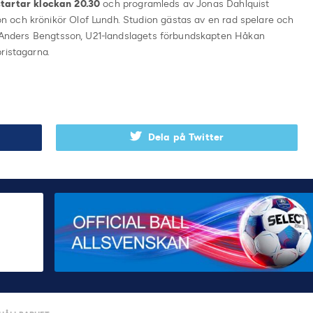
startar klockan 20.30
och programleds av Jonas Dahlquist
 och krönikör Olof Lundh. Studion gästas av en rad spelare och
es Anders Bengtsson, U21-landslagets förbundskapten Håkan
ristagarna.
Dela på Twitter