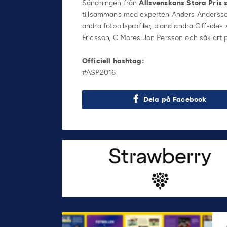
Sändningen från
Allsvenskans Stora Pris 
tillsammans med experten Anders Andersson
andra fotbollsprofiler, bland andra Offsid
Ericsson, C Mores Jon Persson och såklart p
Officiell hashtag:
#ASP2016
Dela på Facebook