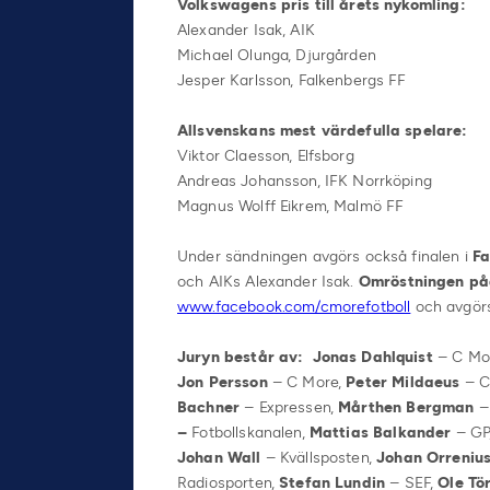
Volkswagens pris till årets nykomling:
Alexander Isak, AIK
Michael Olunga, Djurgården
Jesper Karlsson, Falkenbergs FF
Allsvenskans mest värdefulla spelare:
Viktor Claesson, Elfsborg
Andreas Johansson, IFK Norrköping
Magnus Wolff Eikrem, Malmö FF
Under sändningen avgörs också finalen i
Fa
och AIKs Alexander Isak.
Omröstningen på
www.facebook.com/cmorefotboll
och avgörs
Juryn består av: Jonas Dahlquist
– C Mo
Jon Persson
– C More,
Peter Mildaeus
– C
Bachner
– Expressen,
Mårthen Bergman
– 
–
Fotbollskanalen,
Mattias Balkander
– GP
Johan Wall
– Kvällsposten,
Johan Orreniu
Radiosporten,
Stefan Lundin
– SEF,
Ole Tö