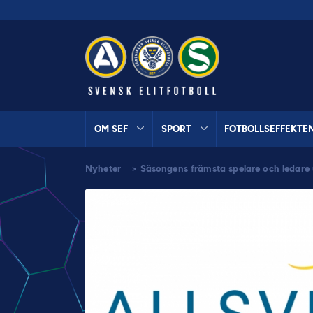
OM SEF
SPORT
FOTBOLLSEFFEKTE
Nyheter
>
Säsongens främsta spelare och ledare