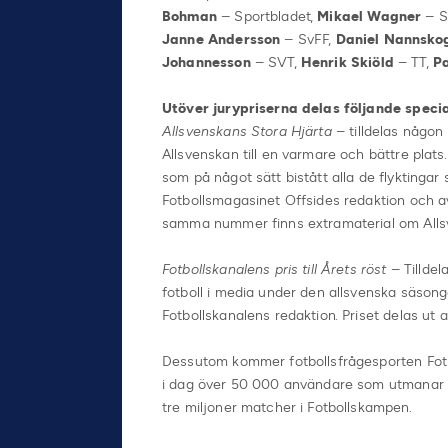
Bohman
– Sportbladet,
Mikael Wagner
– S
Janne Andersson
– SvFF,
Daniel Nannsko
Johannesson
– SVT,
Henrik Skiöld
– TT,
Pa
Utöver jurypriserna delas följande specia
Allsvenskans Stora Hjärta
– tilldelas någon
Allsvenskan till en varmare och bättre plats.
som på något sätt bistått alla de flyktingar
Fotbollsmagasinet Offsides redaktion och av
samma nummer finns extramaterial om Allsv
Fotbollskanalens pris till Årets röst
– Tilldel
fotboll i media under den allsvenska säsong
Fotbollskanalens redaktion. Priset delas ut
Dessutom kommer fotbollsfrågesporten Fotb
i dag över 50 000 användare som utmanar an
tre miljoner matcher i Fotbollskampen.