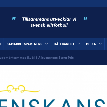
"
"
Tillsammans utvecklar vi
svensk elitfotboll
N
SAMARBETSPARTNERS
HÅLLBARHET
MEDIA
 uppmärksammas ikväll i Allsvenskans Stora Pris