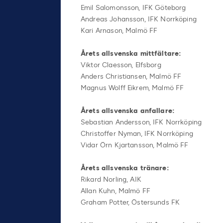
Emil Salomonsson, IFK Göteborg
Andreas Johansson, IFK Norrköping
Kari Arnason, Malmö FF
Årets allsvenska mittfältare:
Viktor Claesson, Elfsborg
Anders Christiansen, Malmö FF
Magnus Wolff Eikrem, Malmö FF
Årets allsvenska anfallare:
Sebastian Andersson, IFK Norrköping
Christoffer Nyman, IFK Norrköping
Vidar Örn Kjartansson, Malmö FF
Årets allsvenska tränare:
Rikard Norling, AIK
Allan Kuhn, Malmö FF
Graham Potter, Östersunds FK