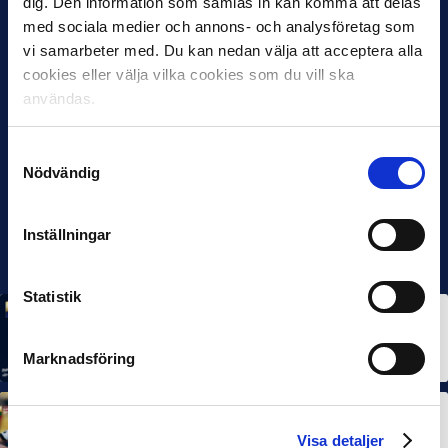
dig. Den information som samlas in kan komma att delas
med sociala medier och annons- och analysföretag som
vi samarbeter med. Du kan nedan välja att acceptera alla
cookies eller välja vilka cookies som du vill ska
användas.
Samtyckesval
Nödvändig
Inställningar
Statistik
MÅNADENS SPELARE
MÅNADENS TRÄNARE
Rösta på Månadens Spelare & Tränare i juli
7 AUG 2026
Marknadsföring
MÅNADENS SPELARE
MÅNADENS TRÄNARE
Dubbla Landskrona-priser när juni summeras
Visa detaljer