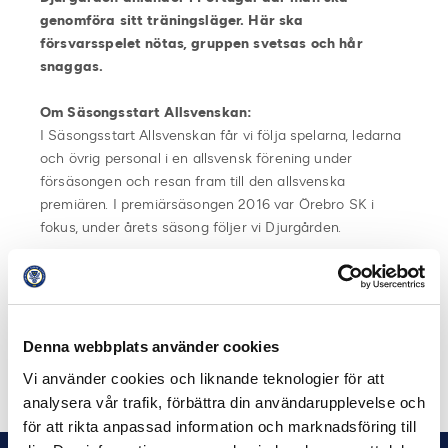
genomföra sitt träningsläger. Här ska
försvarsspelet nötas, gruppen svetsas och hår
snaggas.
Om Säsongsstart Allsvenskan:
I Säsongsstart Allsvenskan får vi följa spelarna, ledarna
och övrig personal i en allsvensk förening under
försäsongen och resan fram till den allsvenska
premiären. I premiärsäsongen 2016 var Örebro SK i
fokus, under årets säsong följer vi Djurgården.
Säsongsstart Allsvenskan görs av Svensk Elitfotboll i
samarbete med Svenska Spel. Du hittar samtliga avsnitt
från 2016 och 2017 på
allsvenskan.se/sasongsstart
.
Denna webbplats använder cookies
Dela på Facebook
Dela på Twitter
Vi använder cookies och liknande teknologier för att
analysera vår trafik, förbättra din användarupplevelse och
för att rikta anpassad information och marknadsföring till