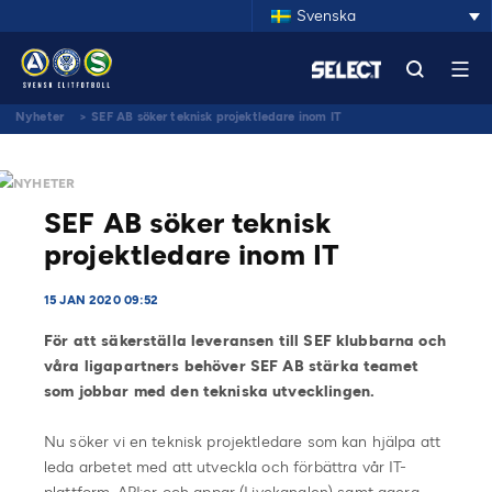
Svenska
Nyheter
>
SEF AB söker teknisk projektledare inom IT
NYHETER
SEF AB söker teknisk
projektledare inom IT
15 JAN 2020 09:52
För att säkerställa leveransen till SEF klubbarna och
våra ligapartners behöver SEF AB stärka teamet
som jobbar med den tekniska utvecklingen.
Nu söker vi en teknisk projektledare som kan hjälpa att
leda arbetet med att utveckla och förbättra vår IT-