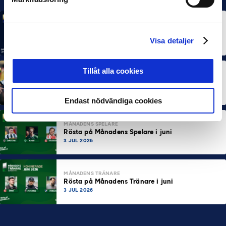
MÅNADENS SPELARE
MÅNADENS TRÄNARE
Rösta på Månadens Spelare & Tränare i juli
Visa detaljer
7 AUG 2026
Tillåt alla cookies
MÅNADENS SPELARE
MÅNADENS TRÄNARE
Dubbla Landskrona-priser när juni summeras
10 JUL 2026
Endast nödvändiga cookies
MÅNADENS SPELARE
Rösta på Månadens Spelare i juni
3 JUL 2026
MÅNADENS TRÄNARE
Rösta på Månadens Tränare i juni
3 JUL 2026