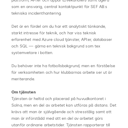
plattform, API:er och appar (Livekanalen) samt agera
som en ansvarig, central kontaktpunkt för SEF AB:s
tekniska incidenthantering.
Det är en fördel om du har ett analytiskt tänkande,
starkt intresse för teknik, och har viss teknisk
erfarenhet med Azure cloud tjänster, API:er, databaser
och SQL — gärna en teknisk bakgrund som tex
systemvetare i botten.
Du behöver inte ha fotbollsbakgrund, men en förståelse
för verksamheten och hur klubbarnas arbete ser ut är
meriterande.
Om tjänsten
Tjänsten är heltid och placerad på huvudkontoret i
Solna, men en del av arbetet kan utföras på distans. Det
krävs att man är självgående och stresstålig samt att
man är införstådd med att en del av arbetet görs
utanför ordinarie arbetstider. Tjänsten rapporterar till