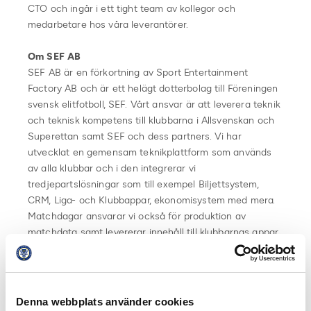
CTO och ingår i ett tight team av kollegor och
medarbetare hos våra leverantörer.
Om SEF AB
SEF AB är en förkortning av Sport Entertainment
Factory AB och är ett helägt dotterbolag till Föreningen
svensk elitfotboll, SEF. Vårt ansvar är att leverera teknik
och teknisk kompetens till klubbarna i Allsvenskan och
Superettan samt SEF och dess partners. Vi har
utvecklat en gemensam teknikplattform som används
av alla klubbar och i den integrerar vi
tredjepartslösningar som till exempel Biljettsystem,
CRM, Liga- och Klubbappar, ekonomisystem med mera.
Matchdagar ansvarar vi också för produktion av
matchdata samt levererar innehåll till klubbarnas appar
och analysverktyg. Utöver leveranser till våra ägare har
vi uppdrag åt Discovery, Unibet, Norska Eliteserien och
ett samarbete med Svenska Fotbollförbundet.
Denna webbplats använder cookies