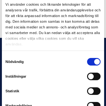
Ansökningar med bilagor och referenser mailas senast
Vi använder cookies och liknande teknologier för att
den 31 januari till
johan.viberg@svenskelitfotboll.se
. Märk
analysera vår trafik, förbättra din användarupplevelse och
ansökan
”Ansökan Projektledare IT”.
för att rikta anpassad information och marknadsföring till
dig. Den information som samlas in kan komma att delas
Dela på Facebook
Dela på Twitter
med sociala medier och annons- och analysföretag som
vi samarbeter med. Du kan nedan välja att acceptera alla
cookies eller välja vilka cookies som du vill ska
användas.
Samtyckesval
Nödvändig
Inställningar
Statistik
Marknadsföring