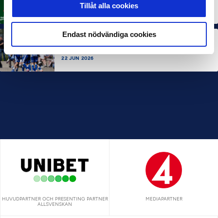
Rösta på Månadens Tränare i juni
Tillåt alla cookies
3 JUL 2026
Endast nödvändiga cookies
SEF NEXTGEN
IFK Göteborg stängde till i Ligacupens P19-final
22 JUN 2026
HUVUDPARTNER OCH PRESENTING PARTNER
MEDIAPARTNER
ALLSVENSKAN