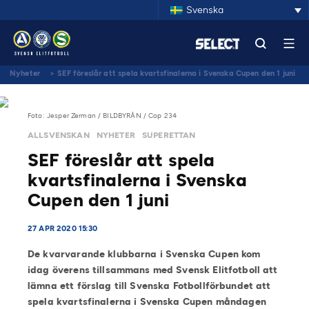
Svenska
Nyheter
>
SEF föreslår att spela kvartsfinalerna i Svenska Cupen den 1 juni
Foto: Jesper Zerman / BILDBYRÅN / Cop 234
ALLSVENSKAN
NYHETER
SUPERETTAN
SEF föreslår att spela
kvartsfinalerna i Svenska
Cupen den 1 juni
27 APR 2020 15:30
De kvarvarande klubbarna i Svenska Cupen kom
idag överens tillsammans med Svensk Elitfotboll att
lämna ett förslag till Svenska Fotbollförbundet att
spela kvartsfinalerna i Svenska Cupen måndagen