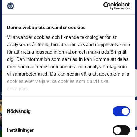
Denna webbplats använder cookies
Vi använder cookies och liknande teknologier för att
analysera vår trafik, förbättra din användarupplevelse och
för att rikta anpassad information och marknadsföring till
dig. Den information som samlas in kan komma att delas
med sociala medier och annons- och analysföretag som
vi samarbeter med. Du kan nedan välja att acceptera alla
MÅNADENS SPELARE
MÅNADENS TRÄNARE
cookies eller välja vilka cookies som du vill ska
Rösta på Månadens Spelare & Tränare i juli
användas.
7 AUG 2026
Samtyckesval
MÅNADENS SPELARE
MÅNADENS TRÄNARE
Nödvändig
Dubbla Landskrona-priser när juni summeras
10 JUL 2026
Inställningar