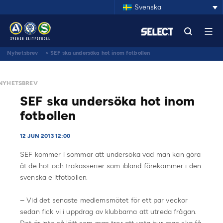
Svenska
Nyhetsbrev
>
SEF ska undersöka hot inom fotbollen
NYHETSBREV
SEF ska undersöka hot inom
fotbollen
12 JUN 2013 12:00
SEF kommer i sommar att undersöka vad man kan göra
åt de hot och trakasserier som ibland förekommer i den
svenska elitfotbollen.
– Vid det senaste medlemsmötet för ett par veckor
sedan fick vi i uppdrag av klubbarna att utreda frågan.