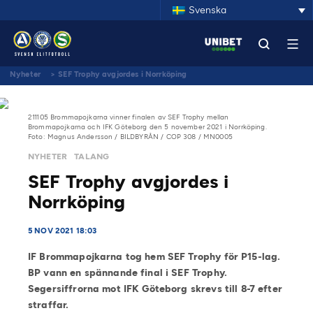
Svenska
Nyheter
>
SEF Trophy avgjordes i Norrköping
211105 Brommapojkarna vinner finalen av SEF Trophy mellan
Brommapojkarna och IFK Göteborg den 5 november 2021 i Norrköping.
Foto: Magnus Andersson / BILDBYRÅN / COP 308 / MN0005
NYHETER
TALANG
SEF Trophy avgjordes i
Norrköping
5 NOV 2021 18:03
IF Brommapojkarna tog hem SEF Trophy för P15-lag.
BP vann en spännande final i SEF Trophy.
Segersiffrorna mot IFK Göteborg skrevs till 8-7 efter
straffar.