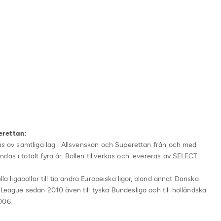
erettan:
das av samtliga lag i Allsvenskan och Superettan från och med
as i totalt fyra år. Bollen tillverkas och levereras av SELECT.
la ligabollar till tio andra Europeiska ligor, bland annat Danska
 League sedan 2010 även till tyska Bundesliga och till holländska
006.