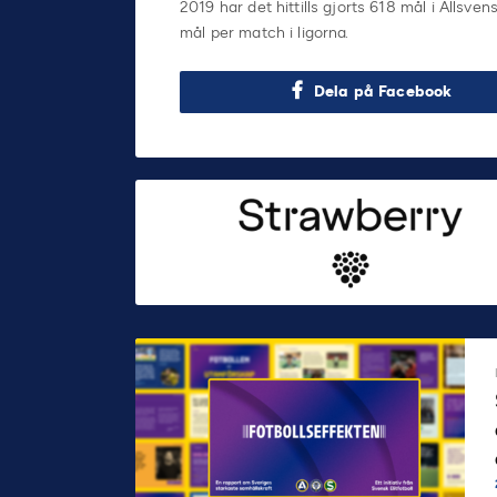
2019 har det hittills gjorts 618 mål i Allsve
mål per match i ligorna.
Dela på Facebook