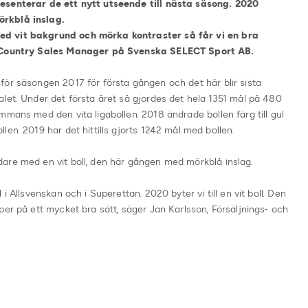
esenterar de ett nytt utseende till nästa säsong. 2020
örkblå inslag.
ed vit bakgrund och mörka kontraster så får vi en bra
l, Country Sales Manager på Svenska SELECT Sport AB.
för säsongen 2017 för första gången och det här blir sista
let. Under det första året så gjordes det hela 1351 mål på 480
mmans med den vita ligabollen. 2018 ändrade bollen färg till gul
en. 2019 har det hittills gjorts 1242 mål med bollen.
are med en vit boll, den här gången med mörkblå inslag.
i Allsvenskan och i Superettan. 2020 byter vi till en vit boll. Den
per på ett mycket bra sätt, säger Jan Karlsson, Försäljnings- och