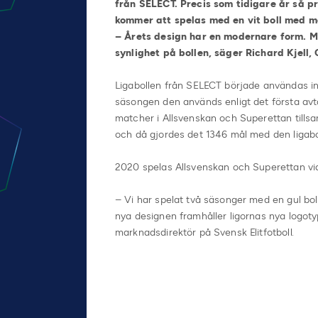
från SELECT. Precis som tidigare år så pr
kommer att spelas med en vit boll med m
– Årets design har en modernare form. M
synlighet på bollen, säger Richard Kjel
Ligabollen från SELECT började användas in
säsongen den används enligt det första avta
matcher i Allsvenskan och Superettan tillsa
och då gjordes det 1346 mål med den ligaboll
2020 spelas Allsvenskan och Superettan vid
– Vi har spelat två säsonger med en gul boll 
nya designen framhåller ligornas nya logoty
marknadsdirektör på Svensk Elitfotboll.