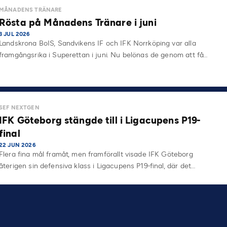
MÅNADENS TRÄNARE
Rösta på Månadens Tränare i juni
3 JUL 2026
Landskrona BoIS, Sandvikens IF och IFK Norrköping var alla
framgångsrika i Superettan i juni. Nu belönas de genom att få…
SEF NEXTGEN
IFK Göteborg stängde till i Ligacupens P19-
final
22 JUN 2026
Flera fina mål framåt, men framförallt visade IFK Göteborg
återigen sin defensiva klass i Ligacupens P19-final, där det…