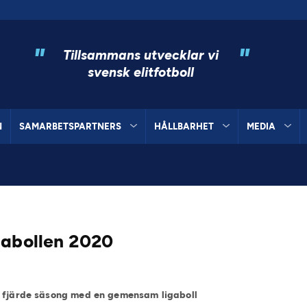
"
"
Tillsammans utvecklar vi
svensk elitfotboll
N
SAMARBETSPARTNERS
HÅLLBARHET
MEDIA
gabollen 2020
n fjärde säsong med en gemensam ligaboll