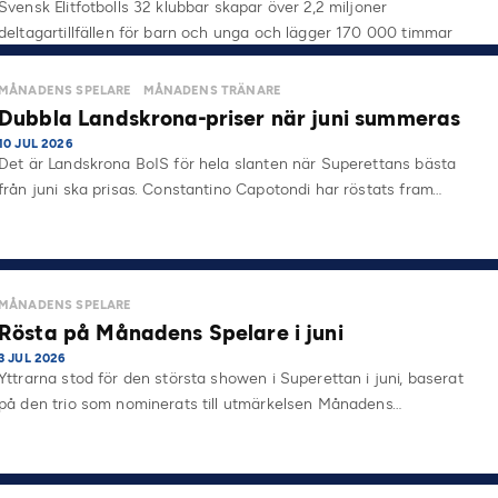
Svensk Elitfotbolls 32 klubbar skapar över 2,2 miljoner
deltagartillfällen för barn och unga och lägger 170 000 timmar
på…
MÅNADENS SPELARE
MÅNADENS TRÄNARE
Dubbla Landskrona-priser när juni summeras
10 JUL 2026
Det är Landskrona BoIS för hela slanten när Superettans bästa
från juni ska prisas. Constantino Capotondi har röstats fram…
MÅNADENS SPELARE
Rösta på Månadens Spelare i juni
3 JUL 2026
Yttrarna stod för den största showen i Superettan i juni, baserat
på den trio som nominerats till utmärkelsen Månadens…