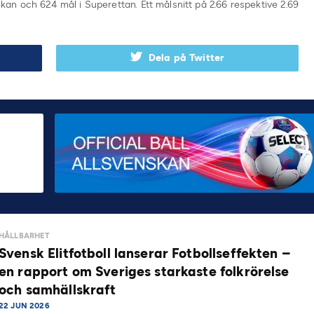
nskan och 624 mål i Superettan. Ett målsnitt på 2.66 respektive 2.69
Dela på Twitter
HÅLLBARHET
Svensk Elitfotboll lanserar Fotbollseffekten –
en rapport om Sveriges starkaste folkrörelse
och samhällskraft
22 JUN 2026