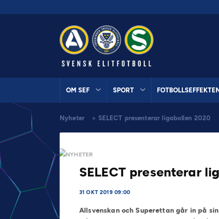
OM SEF
SPORT
FOTBOLLSEFFEKTE
Nyheter
>
SELECT presenterar ligabollen 2020
NYHETER
SELECT presenterar li
31 OKT 2019 09:00
Allsvenskan och Superettan går in på si