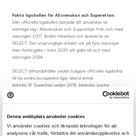
Fakta ligabollen för Allsvenskan och Superettan:
Den officiella ligabollen började att användas av
samtliga lag i Allsvenskan och Superettan från och med
säsongen 2017. Bollen tillverkas och levereras av
SELECT. Det ursprungliga avtalet var på fyra säsonger
men förlängdes i mars 2020 att gälla till och med
säsongen 2024.
SELECT tillhandahåller sedan tidigare officiella ligabollar
till tio andra europeiska ligor, bland annat
danska 3F Superliga sedan 2015, belgiska Jupiter
League sedan 2010 även till tyska Bundesliga och till
holländska Eredivise, under namnet Derbystar, sedan
2006 samt portugisiska Liga Portugal sedan 2018.
Denna webbplats använder cookies
Egenskaper Ligabollen:
Vi använder cookies och liknande teknologier för att
analysera vår trafik, förbättra din användarupplevelse och
En ny kvalitetsboll tillverkad av högkvalitativa