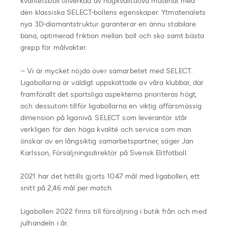
kvalitetsboll tillverkad av högkvalitativa material med
den klassiska SELECT-bollens egenskaper. Ytmaterialets
nya 3D-diamantstruktur garanterar en ännu stabilare
bana, optimerad friktion mellan boll och sko samt bästa
grepp för målvakter.
– Vi är mycket nöjda över samarbetet med SELECT.
Ligabollarna är väldigt uppskattade av våra klubbar, där
framförallt det sportsliga aspekterna prioriteras högt,
och dessutom tillför ligabollarna en viktig affärsmässig
dimension på liganivå. SELECT som leverantör står
verkligen för den höga kvalité och service som man
önskar av en långsiktig samarbetspartner, säger Jan
Karlsson, Försäljningsdirektör på Svensk Elitfotboll.
2021 har det hittills gjorts 1047 mål med ligabollen, ett
snitt på 2,46 mål per match.
Ligabollen 2022 finns till försäljning i butik från och med
julhandeln i år.