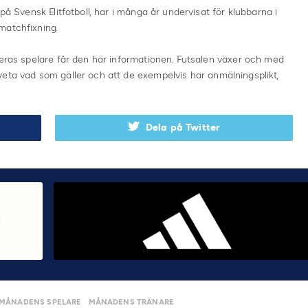
på Svensk Elitfotboll, har i många år undervisat för klubbarna i
matchfixning.
deras spelare får den här informationen. Futsalen växer och med
eta vad som gäller och att de exempelvis har anmälningsplikt,
Dela på Twitter
MÅNADENS SPELARE
MÅNADENS TRÄNARE