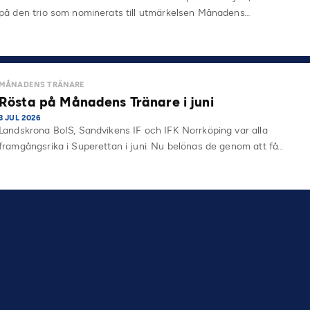
på den trio som nominerats till utmärkelsen Månadens…
MÅNADENS TRÄNARE
Rösta på Månadens Tränare i juni
3 JUL 2026
Landskrona BoIS, Sandvikens IF och IFK Norrköping var alla
framgångsrika i Superettan i juni. Nu belönas de genom att få…