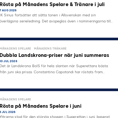
Rösta på Månadens Spelare & Tränare i juli
7 AUG 2026
IK Sirius fortsätter att sätta tonen i Allsvenskan med sin
överlägsna serieledning. Det avspeglas även i nomineringarna till…
MÅNADENS SPELARE
MÅNADENS TRÄNARE
Dubbla Landskrona-priser när juni summeras
10 JUL 2026
Det är Landskrona BoIS för hela slanten när Superettans bästa
från juni ska prisas. Constantino Capotondi har röstats fram…
MÅNADENS SPELARE
Rösta på Månadens Spelare i juni
3 JUL 2026
Yttrarna stod för den största showen i Superettan i juni, baserat