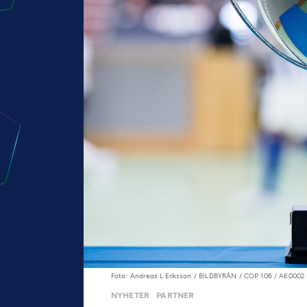
Foto: Andreas L Eriksson / BILDBYRÅN / COP 106 / AE0002
NYHETER
PARTNER