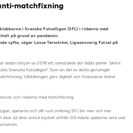
 anti-matchfixning
i klubbarna i Svenska Futsalligan (SFL) i riskerna med
italt på grund av pandemin.
nde syfte, säger Lasse Ternström, Ligaansvarig Futsal på
har sedan början av 2018 ett samarbete där båda parter ”aktivt
ckla Svenska Futsalligan”. Som en del av detta genomgår
matchfixning. Utbildningen görs digitalt och finansieras bland
.
elansvar och riskerna med matchfixning.
. Ligan, spelarna och allt runt omkring SFL blir mer och mer
et ökar så ökar också trycket utifrån. Då måste spelarna veta vad
ernström.