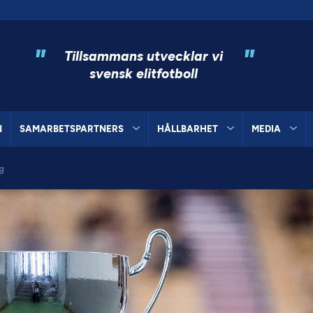
"
"
Tillsammans utvecklar vi
svensk elitfotboll
N
SAMARBETSPARTNERS
HÅLLBARHET
MEDIA
ng