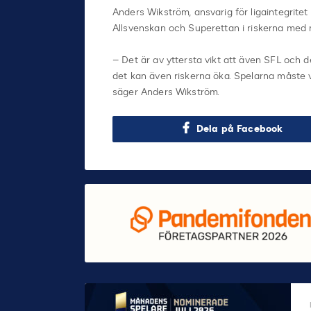
Anders Wikström, ansvarig för ligaintegritet 
Allsvenskan och Superettan i riskerna med 
– Det är av yttersta vikt att även SFL och 
det kan även riskerna öka. Spelarna måste v
säger Anders Wikström.
Dela på Facebook