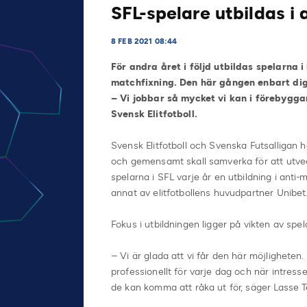
SFL-spelare utbildas i
8 FEB 2021 08:44
För andra året i följd utbildas spelarna 
matchfixning. Den här gången enbart dig
– Vi jobbar så mycket vi kan i förebygga
Svensk Elitfotboll.
Svensk Elitfotboll och Svenska Futsalligan 
och gemensamt skall samverka för att utve
spelarna i SFL varje år en utbildning i anti-
annat av elitfotbollens huvudpartner Unibet
Fokus i utbildningen ligger på vikten av sp
– Vi är glada att vi får den här möjligheten
professionellt för varje dag och när intress
de kan komma att råka ut för, säger Lasse T