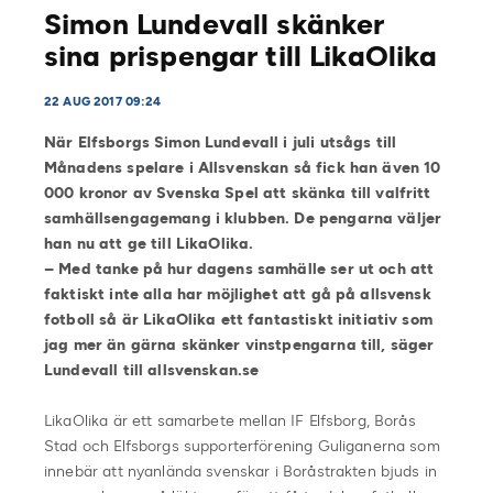
Simon Lundevall skänker
sina prispengar till LikaOlika
22 AUG 2017 09:24
När Elfsborgs Simon Lundevall i juli utsågs till
Månadens spelare i Allsvenskan så fick han även 10
000 kronor av Svenska Spel att skänka till valfritt
samhällsengagemang i klubben. De pengarna väljer
han nu att ge till LikaOlika.
– Med tanke på hur dagens samhälle ser ut och att
faktiskt inte alla har möjlighet att gå på allsvensk
fotboll så är LikaOlika ett fantastiskt initiativ som
jag mer än gärna skänker vinstpengarna till, säger
Lundevall till allsvenskan.se
LikaOlika är ett samarbete mellan IF Elfsborg, Borås
Stad och Elfsborgs supporterförening Guliganerna som
innebär att nyanlända svenskar i Boråstrakten bjuds in