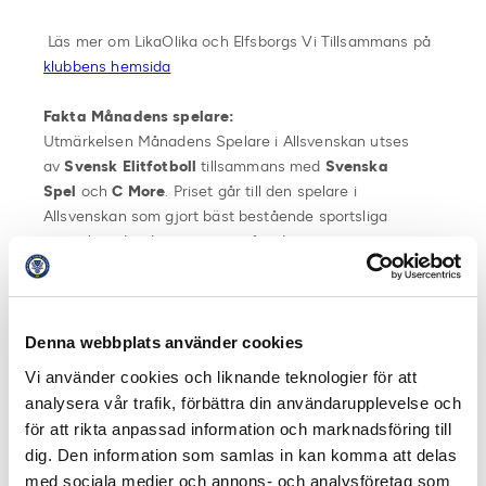
Läs mer om LikaOlika och Elfsborgs Vi Tillsammans på
klubbens hemsida
Fakta Månadens spelare:
Utmärkelsen Månadens Spelare i Allsvenskan utses
av
Svensk Elitfotboll
tillsammans med
Svenska
Spel
och
C More
. Priset går till den spelare i
Allsvenskan som gjort bäst bestående sportsliga
avtryck under den senaste månaden.
Juryn består av
samtliga allsvenska klubbars
lagkaptener
,
Stefan Lundin
(Svensk
Elitfotboll),
Jon
Persson
(C More),
Anna Brolin
(TV4 / C
Denna webbplats använder cookies
More),
Olof Lundh
(TV4),
Noa
Vi använder cookies och liknande teknologier för att
Bachner
(Expressen),
Anders Bengtsson
(Offside)
analysera vår trafik, förbättra din användarupplevelse och
och
Per Bohman
(Aftonbladet).
för att rikta anpassad information och marknadsföring till
dig. Den information som samlas in kan komma att delas
Vinnande spelare får en check från Svenska Spel på 10
med sociala medier och annons- och analysföretag som