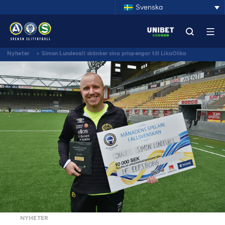
Svenska
Nyheter
>
Simon Lundevall skänker sina prispengar till LikaOlika
NYHETER