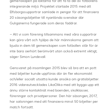
gemenskapen på läktarna för att få ta del av fotbollens
integrerande miljö. Projektet startade 2015 med att
Elfsborgssupportrar samlade in pengar för att finansiera
20 säsongsbiljetter till nyanlända svenskar där
Guliganerna fungerade som deras faddrar.
– Att vi som förening tillsammans med våra supportrar
kan göra vårt och hjälpa de här människorna genom att
bjuda in dem till gemenskapen som fotbollen står för är
inte bara oerhört berömvärt utan också extremt viktigt,
säger Simon Lundevall.
Gensvaret på insamlingen 2015 blev så bra att en pott
med biljetter kunde uppföras där än fler ekonomiskt
och/eller socialt utsatta kunde ansöka om gratisbiljetter.
2016 vidareutvecklades LikaOlika med att bygga upp ett
ännu större kontaktnät med boenden, skolklasser,
föreningar och privatpersoner. Den här säsongen, 2017,
har satsningen med att finansiera minst 50 biljetter per
match fortsatt.