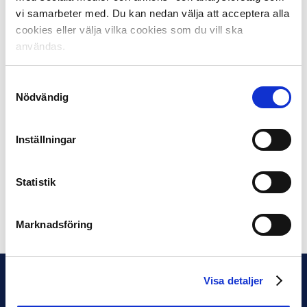
000 kronor där pengarna går till en av klubbens
vi samarbeter med. Du kan nedan välja att acceptera alla
samhällsengagemang.
cookies eller välja vilka cookies som du vill ska
användas.
Vinnande spelare utses alltid i C Mores första sändning
av Fotbollssöndag eller Fotbollsmåndag varje månad
och presenteras också i Svensk Elitfotbolls kanaler
Samtyckesval
Nödvändig
samt på Fotbollskanalen.
Tidigare vinnare 2017 – och till vad de skänkt sina
Inställningar
10 000 kronor:
April: Kingsley Sarfo, IK Sirius –
Gränslös fotboll
Maj: Niclas Eliasson, IFK Norrköping –
BOLLIS
Statistik
Dela på Facebook
Dela på Twitter
Marknadsföring
Visa detaljer