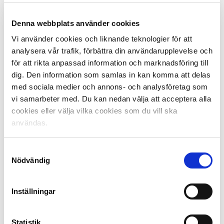
det klockrent. Vi såg konceptet med nattfotboll som
Sirius jobbar med och kände att det var en bra väg att
Denna webbplats använder cookies
nå ungdomar på, säger Erland Fischer.
Vi använder cookies och liknande teknologier för att
analysera vår trafik, förbättra din användarupplevelse och
För Ian Sirelius, som utöver CSR-arbete i Sirius också
för att rikta anpassad information och marknadsföring till
har en roll som vindsnabb yttermittfältare i Sirius A-lag,
dig. Den information som samlas in kan komma att delas
har det alltid varit ett mål att utvidga det
med sociala medier och annons- och analysföretag som
samhällsarbete han varit med och format.
vi samarbeter med. Du kan nedan välja att acceptera alla
cookies eller välja vilka cookies som du vill ska
– Jag, Niklas Busch Thor och Daniel Ahonen (tidigare
användas.
lagkamrater, reds. amn.) startade fotboll för
ensamkommande för några år sedan, och efter det fick
jag frågan om jag ville engagera mig mer i klubbens
Samtyckesval
samhällsarbete, säger Ian Sirelius och fortsätter.
Nödvändig
– Med nattfotbollen når vi två till trehundra ungdomar
Inställningar
som kommer och spelar varje kväll och tanken har hela
tiden varit att utvidga det. Vi har velat hjälpa
ungdomarna på fler sätt än att bara öppna hallarna. I
Statistik