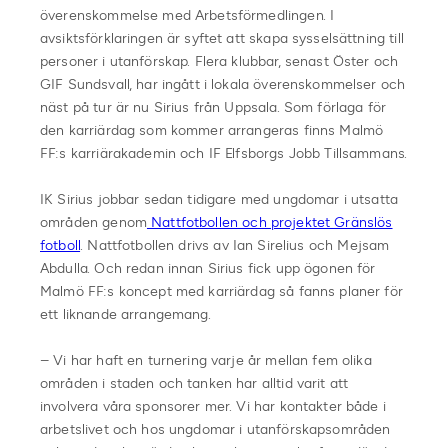
överenskommelse med Arbetsförmedlingen. I
avsiktsförklaringen är syftet att skapa sysselsättning till
personer i utanförskap. Flera klubbar, senast Öster och
GIF Sundsvall, har ingått i lokala överenskommelser och
näst på tur är nu Sirius från Uppsala. Som förlaga för
den karriärdag som kommer arrangeras finns Malmö
FF:s karriärakademin och IF Elfsborgs Jobb Tillsammans.
IK Sirius jobbar sedan tidigare med ungdomar i utsatta
områden genom
Nattfotbollen och projektet Gränslös
fotboll
. Nattfotbollen drivs av Ian Sirelius och Mejsam
Abdulla. Och redan innan Sirius fick upp ögonen för
Malmö FF:s koncept med karriärdag så fanns planer för
ett liknande arrangemang.
– Vi har haft en turnering varje år mellan fem olika
områden i staden och tanken har alltid varit att
involvera våra sponsorer mer. Vi har kontakter både i
arbetslivet och hos ungdomar i utanförskapsområden