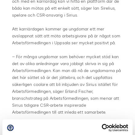
och med en karriärdag kan vi hitta en plattform där de
båda kan mötas på ett enkelt sätt, säger Ian Sirelius,
spelare och CSR-ansvarig i Sirius.
Att karriärdagen kommer ge ungdomar ett mer
avslappnat sätt att möta arbetsgivare på är något som
Arbetsförmedlingen i Uppsala ser mycket positivt på.
– För många ungdomar som behöver mycket stöd kan
det av olika anledningar vara jobbigt skriva in sig på
Arbetsförmedlingen. Kan man då nå de ungdomarna på
det här sättet så är det jättebra, och det uppfattas
säkerligen coolare att bli inbjuden av Sirius istället för
Arbetsförmedlingen, säger Erland Fischer,
branschstrateg på Arbetsförmedlingen, som menar att
Sirius tidigare CSR-arbete inspirerade
Arbetsförmedlingen till att inleda ett samarbete.
– Den här karriärdagen är någonting som Sirius jobbat
fram och när vi fick förfrågan om att stötta så kändes