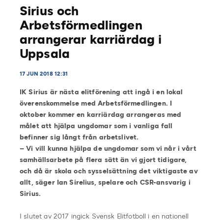
Sirius och
Arbetsförmedlingen
arrangerar karriärdag i
Uppsala
17 JUN 2018 12:31
IK Sirius är nästa elitförening att ingå i en lokal
överenskommelse med Arbetsförmedlingen. I
oktober kommer en karriärdag arrangeras med
målet att hjälpa ungdomar som i vanliga fall
befinner sig långt från arbetslivet.
– Vi vill kunna hjälpa de ungdomar som vi når i vårt
samhällsarbete på flera sätt än vi gjort tidigare,
och då är skola och sysselsättning det viktigaste av
allt, säger Ian Sirelius, spelare och CSR-ansvarig i
Sirius.
I slutet av 2017 ingick Svensk Elitfotboll i en nationell