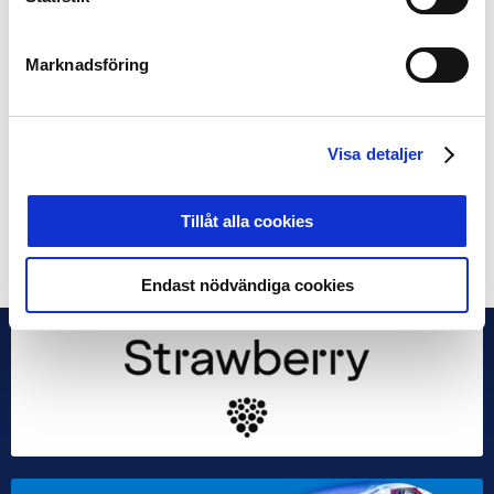
och med det här samarbetet kan vi göra det och får en
möjlighet att hjälpa till med det som vi sett varit
viktigast för ungdomarna: skola och sysselsättning,
Marknadsföring
avslutar Ian Sirelius.
Karriärdagen i Uppsala går av stapeln i oktober och är
Visa detaljer
ett samarbete mellan Sirius fotboll, Arbetsförmedlingen i
Uppsala och Uppsala Kommun.
Tillåt alla cookies
Dela på Facebook
Dela på Twitter
Endast nödvändiga cookies