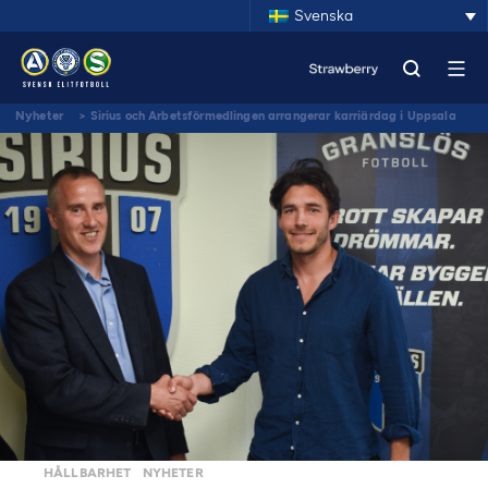
Svenska
Nyheter
>
Sirius och Arbetsförmedlingen arrangerar karriärdag i Uppsala
HÅLLBARHET
NYHETER