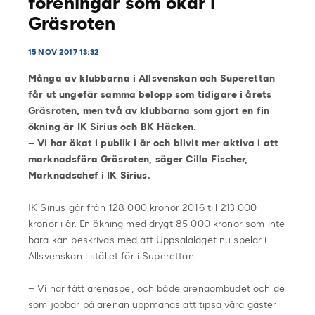
föreningar som ökar i
Gräsroten
15 NOV 2017 13:32
Många av klubbarna i Allsvenskan och Superettan
får ut ungefär samma belopp som tidigare i årets
Gräsroten, men två av klubbarna som gjort en fin
ökning är IK Sirius och BK Häcken.
– Vi har ökat i publik i år och blivit mer aktiva i att
marknadsföra Gräsroten, säger Cilla Fischer,
Marknadschef i IK Sirius.
IK Sirius går från 128 000 kronor 2016 till 213 000
kronor i år. En ökning med drygt 85 000 kronor som inte
bara kan beskrivas med att Uppsalalaget nu spelar i
Allsvenskan i stället för i Superettan.
– Vi har fått arenaspel, och både arenaombudet och de
som jobbar på arenan uppmanas att tipsa våra gäster