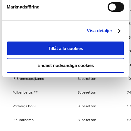
Marknadsföring
BK Häcken
Allsvenskan
16
Åtvidabergs FF
Superettan
15
Visa detaljer
Halmstads BK
Allsvenskan
15
Tillåt alla cookies
Trelleborgs FF
Superettan
10
Östersunds FK
Allsvenskan
10
Endast nödvändiga cookies
IF Brommapojkarna
Superettan
10
Falkenbergs FF
Superettan
74
Varbergs BoIS
Superettan
57
IFK Värnamo
Superettan
53