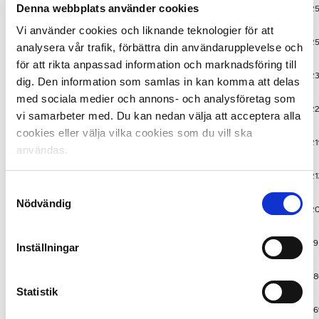
Denna webbplats använder cookies
GIF Sundsvall
Allsvenskan
2
Vi använder cookies och liknande teknologier för att
Örebro SK
Allsvenskan
25
analysera vår trafik, förbättra din användarupplevelse och
för att rikta anpassad information och marknadsföring till
Jönköpings Södra IF
Allsvenskan
23
dig. Den information som samlas in kan komma att delas
med sociala medier och annons- och analysföretag som
IF Elfsborg
Allsvenskan
2
vi samarbeter med. Du kan nedan välja att acceptera alla
cookies eller välja vilka cookies som du vill ska
Dalkurd FF
Superettan
21
användas.
IK Sirius
Allsvenskan
21
Samtyckesval
Nödvändig
Östers IF
Superettan
2
Degerfors IF
Superettan
19
Inställningar
Kalmar FF
Allsvenskan
18
Statistik
Gefle IF
Superettan
16