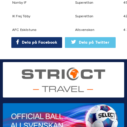
Norrby IF
Superettan
4
IK Frej Täby
Superettan
4
AFC Eskilstuna
Allsvenskan
4 
Dela på Facebook
Dela på Twitter