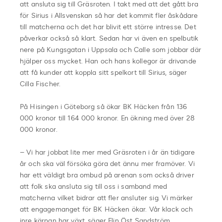
att ansluta sig till Gräsroten. I takt med att det gått bra
för Sirius i Allsvenskan så har det kommit fler åskådare
till matcherna och det har blivit ett större intresse. Det
påverkar också så klart. Sedan har vi även en spelbutik
nere på Kungsgatan i Uppsala och Calle som jobbar där
hjälper oss mycket. Han och hans kollegor är drivande
att få kunder att koppla sitt spelkort till Sirius, säger
Cilla Fischer.
På Hisingen i Göteborg så ökar BK Häcken från 136
000 kronor till 164 000 kronor. En ökning med över 28
000 kronor.
– Vi har jobbat lite mer med Gräsroten i år än tidigare
år och ska väl försöka göra det ännu mer framöver. Vi
har ett väldigt bra ombud på arenan som också driver
att folk ska ansluta sig till oss i samband med
matcherna vilket bidrar att fler ansluter sig. Vi märker
att engagemanget för BK Häcken ökar. Vår klack och
inre kärnan har växt, säger Elin Öst Sandström,