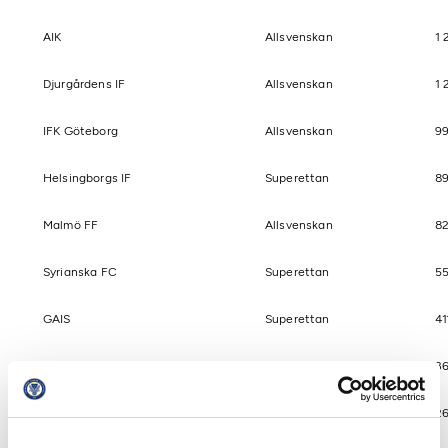
AIK
Allsvenskan
1 
Djurgårdens IF
Allsvenskan
1 
IFK Göteborg
Allsvenskan
99
Helsingborgs IF
Superettan
8
Malmö FF
Allsvenskan
8
Syrianska FC
Superettan
5
GAIS
Superettan
41
IFK Norrköping
Allsvenskan
36
Örgryte IS
Superettan
2