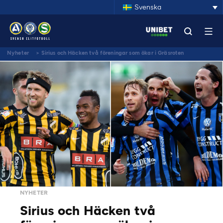
Svenska
Nyheter
>
Sirius och Häcken två föreningar som ökar i Gräsroten
NYHETER
Sirius och Häcken två