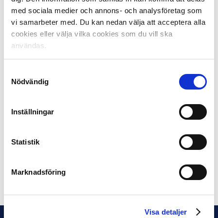
med sociala medier och annons- och analysföretag som
Föreningen får möjlighet att förstärka sin
vi samarbeter med. Du kan nedan välja att acceptera alla
talangutveckling genom att anställa kvalificerade
cookies eller välja vilka cookies som du vill ska
tränare för sitt utvecklingslag. Tanken är att talangerna
användas.
ska få en elitinriktad fotbollsutbildning av i första hand
heltidsanställd tränare. Syftet är att trygga framtiden
Samtyckesval
för svensk fotboll.
Nödvändig
2016 hade totalt 749 aktiva elitfotbollsspelare i Sverige
och i utlandet passerat genom Svenska Spel Tipselit.
Inställningar
244 av dessa spelade i Allsvenskan och 320 i
Superettan.
Statistik
Läs mer på
tipselit.se
Marknadsföring
Dela på Facebook
Dela på Twitter
Visa detaljer