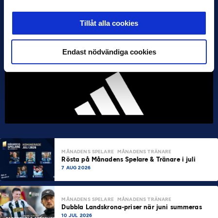
Tillåt alla cookies
Endast nödvändiga cookies
MÅNADENS SPELARE
MÅNADENS TRÄNARE
Rösta på Månadens Spelare & Tränare i juli
7 AUG 2026
MÅNADENS SPELARE
MÅNADENS TRÄNARE
Dubbla Landskrona-priser när juni summeras
10 JUL 2026