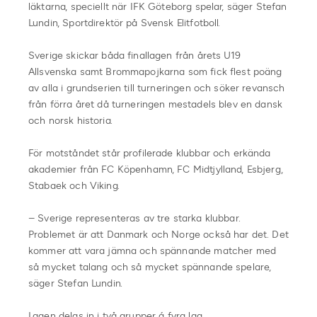
läktarna, speciellt när IFK Göteborg spelar, säger Stefan
Lundin, Sportdirektör på Svensk Elitfotboll.
Sverige skickar båda finallagen från årets U19
Allsvenska samt Brommapojkarna som fick flest poäng
av alla i grundserien till turneringen och söker revansch
från förra året då turneringen mestadels blev en dansk
och norsk historia.
För motståndet står profilerade klubbar och erkända
akademier från FC Köpenhamn, FC Midtjylland, Esbjerg,
Stabaek och Viking.
– Sverige representeras av tre starka klubbar.
Problemet är att Danmark och Norge också har det. Det
kommer att vara jämna och spännande matcher med
så mycket talang och så mycket spännande spelare,
säger Stefan Lundin.
Lagen delas in i två grupper á fyra lag.