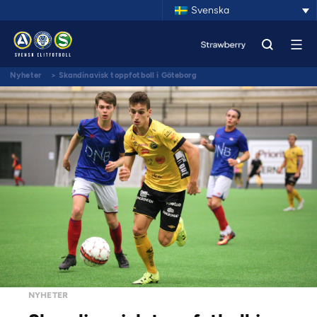
Svenska
Nyheter
>
Skandinavisk toppfotboll i Göteborg
NYHETER