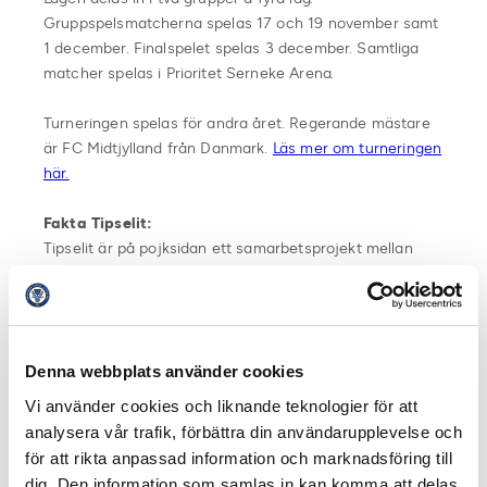
Gruppspelsmatcherna spelas 17 och 19 november samt
1 december. Finalspelet spelas 3 december. Samtliga
matcher spelas i Prioritet Serneke Arena.
Turneringen spelas för andra året. Regerande mästare
är FC Midtjylland från Danmark.
Läs mer om turneringen
här.
Fakta Tipselit:
Tipselit är på pojksidan ett samarbetsprojekt mellan
Föreningen Svensk Elitfotboll och Svenska Spel,
fotbollens huvudsponsor, och på flicksidan Elitfotboll
Dam, Svenska Fotbollförbundet och Svenska Spel, med
syfte att utveckla svensk elitfotboll. Detta görs genom
Denna webbplats använder cookies
målmedveten satsning på unga talanger. Varje år bidrar
Svenska Spel med tolv miljoner kronor till svensk
Vi använder cookies och liknande teknologier för att
ungdomsfotboll, pengar som Svensk Elitfotboll fördelar
analysera vår trafik, förbättra din användarupplevelse och
ut till de 58 deltagande klubbarna enligt ett
för att rikta anpassad information och marknadsföring till
certifieringssystem.
dig. Den information som samlas in kan komma att delas