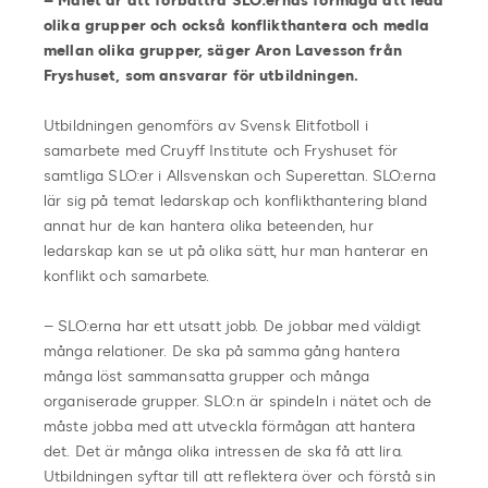
– Målet är att förbättra SLO:ernas förmåga att leda
olika grupper och också konflikthantera och medla
mellan olika grupper, säger Aron Lavesson från
Fryshuset, som ansvarar för utbildningen.
Utbildningen genomförs av Svensk Elitfotboll i
samarbete med Cruyff Institute och Fryshuset för
samtliga SLO:er i Allsvenskan och Superettan. SLO:erna
lär sig på temat ledarskap och konflikthantering bland
annat hur de kan hantera olika beteenden, hur
ledarskap kan se ut på olika sätt, hur man hanterar en
konflikt och samarbete.
– SLO:erna har ett utsatt jobb. De jobbar med väldigt
många relationer. De ska på samma gång hantera
många löst sammansatta grupper och många
organiserade grupper. SLO:n är spindeln i nätet och de
måste jobba med att utveckla förmågan att hantera
det. Det är många olika intressen de ska få att lira.
Utbildningen syftar till att reflektera över och förstå sin