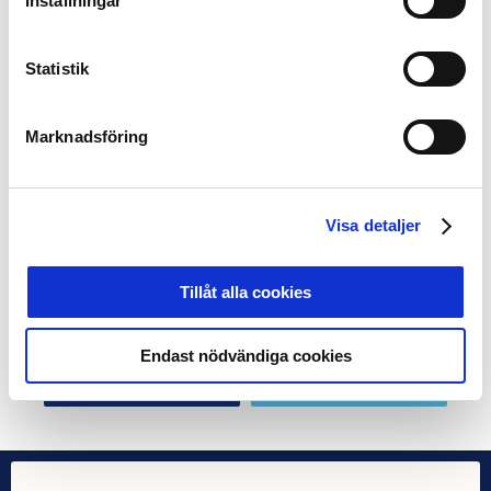
Inställningar
de ser ut just nu och anpassat till framtida behov säger
Madeleine Ödquist, ansvarig för SLO-projektet på
Statistik
Svensk Elitfotboll.
Fakta SLO:
Marknadsföring
En Supporter Liaison Officer är en person från de egna
leden som har god kännedom om sin egen klubb och
dess supportrar och är den givna kontakten när
Visa detaljer
kommunikationen går från båda hållen mellan
supportrarna, klubbarna och polisen inför, under och
efter match. SLO:n är helt enkelt spindeln i nätet när de
Tillåt alla cookies
olika parternas åsikter och ståndpunkter ska förmedlas
mellan varandra.
Endast nödvändiga cookies
Dela på Facebook
Dela på Twitter