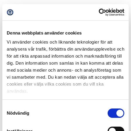
Alexander Ström i HIF menar att utbildningarna som
SLO:erna har gått och den erfarenhet som de fått
sedan starten har breddat kompentens ordentligt.
Denna webbplats använder cookies
– Allt har utvecklats vad gäller den professionella delen
Vi använder cookies och liknande teknologier för att
av SLO-delen. Svensk Elitfotboll har jobbat tätt och
analysera vår trafik, förbättra din användarupplevelse och
medvetet för att utveckla SLO:erna och det stärker på
för att rikta anpassad information och marknadsföring till
sikt också supportrarna. I slutändan handlar allt om
dig. Den information som samlas in kan komma att delas
bättre service.
med sociala medier och annons- och analysföretag som
vi samarbeter med. Du kan nedan välja att acceptera alla
På Svensk Elitfotboll är man stolt över SLO:erna och
deras resa och organisationen ser ingen anledning att
cookies eller välja vilka cookies som du vill ska
dra ner på utbildningsförfarandet.
användas.
– Det är superviktigt att Svensk Elitfotboll fortsätter på
Samtyckesval
den vägen som vi påbörjat. Att använda SLO:ernas
Nödvändig
expertis, vara en del av nätverket och hjälpa till att
sätta agendan. Vi måste hela tiden utveckla den här
utbildningen så att den passar SLO:ernas uppgifter som