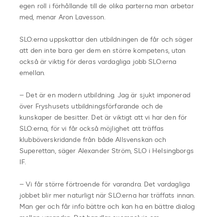
egen roll i förhållande till de olika parterna man arbetar
med, menar Aron Lavesson.
SLO:erna uppskattar den utbildningen de får och säger
att den inte bara ger dem en större kompetens, utan
också är viktig för deras vardagliga jobb SLO:erna
emellan.
– Det är en modern utbildning. Jag är sjukt imponerad
över Fryshusets utbildningsförfarande och de
kunskaper de besitter. Det är viktigt att vi har den för
SLO:erna, för vi får också möjlighet att träffas
klubböverskridande från både Allsvenskan och
Superettan, säger Alexander Ström, SLO i Helsingborgs
IF.
– Vi får större förtroende för varandra. Det vardagliga
jobbet blir mer naturligt när SLO:erna har träffats innan.
Man ger och får info bättre och kan ha en bättre dialog