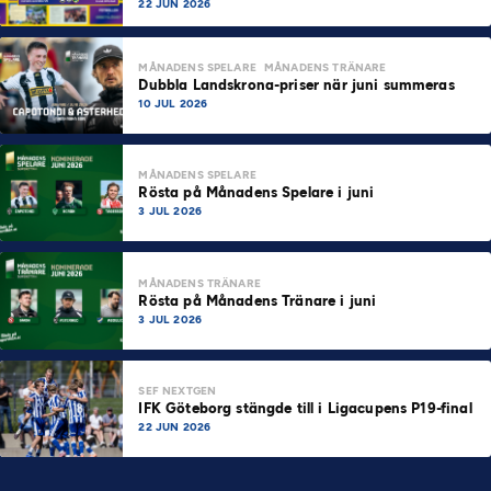
samhällskraft
22 JUN 2026
MÅNADENS SPELARE
MÅNADENS TRÄNARE
Dubbla Landskrona-priser när juni summeras
10 JUL 2026
MÅNADENS SPELARE
Rösta på Månadens Spelare i juni
3 JUL 2026
MÅNADENS TRÄNARE
Rösta på Månadens Tränare i juni
3 JUL 2026
SEF NEXTGEN
IFK Göteborg stängde till i Ligacupens P19-final
22 JUN 2026