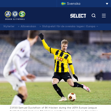
Svenska
Nyheter
>
Allsvenskan
>
Slutspelat för de svenska lagen i Europa –
Sverige tappar till plats 24 på UEFA:s ranking
231130 Samuel Gustafson of BK Häcken during the UEFA Europa League