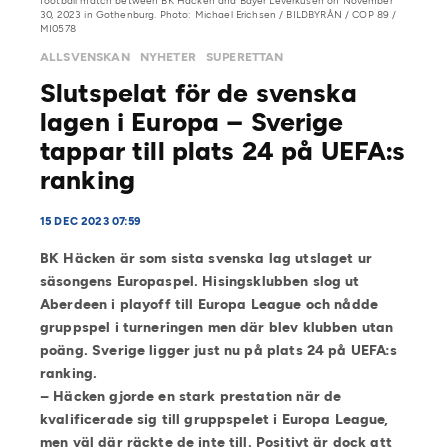
football match between BK Häcken and Bayer Leverkusen on November
30, 2023 in Gothenburg. Photo: Michael Erichsen / BILDBYRÅN / COP 89 /
MI0578
ALLSVENSKAN
NYHETER
SUPERETTAN
Slutspelat för de svenska
lagen i Europa – Sverige
tappar till plats 24 på UEFA:s
ranking
15 DEC 2023 07:59
BK Häcken är som sista svenska lag utslaget ur
säsongens Europaspel.
Hisingsklubben slog ut
Aberdeen i playoff till Europa League och nådde
gruppspel i turneringen men där blev klubben utan
poäng. Sverige ligger just nu på plats 24 på UEFA:s
ranking.
– Häcken gjorde en stark prestation när de
kvalificerade sig till gruppspelet i Europa League,
men väl där räckte de inte till. Positivt är dock att