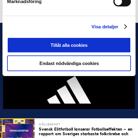
Marknadsföring
Dela på Facebook
Dela på Twitter
Visa detaljer
Tillåt alla cookies
Endast nödvändiga cookies
HÅLLBARHET
Svensk Elitfotboll lanserar Fotbollseffekten – en
rapport om Sveriges starkaste folkrörelse och