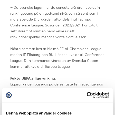
– De svenska lagen har de senaste två åren spelat in
rankingpoäng på en godkänd nivå, och så sent som i
mars spelade Djurgården åttondelsfinal i Europa
Conference League. Säsongen 2023/2024 har totalt
sett däremot varit en besvikelse ur ett
rankingperspektiv, menar Svante Samuelsson.
Nästa sommar kvalar Malmö FF till Champions League
medan IF Elfsborg och BK Häcken kvalar till Conference
League. Den kommande vinnaren av Svenska Cupen
kommer att kvala till Europa League
Fakta UEFA:s ligaranking:
Ligarankingen baseras på de senaste fem säsongernas
spel i Europa. Ju högre placering för en liga desto större
möjlighet att få med fler lag i Europakvalet eller att få
inleda kvalet i ett senare skede. Plats 15 och uppåt
innebär fler lag i kvalet till Champions League.
Denna webbplats använder cookies