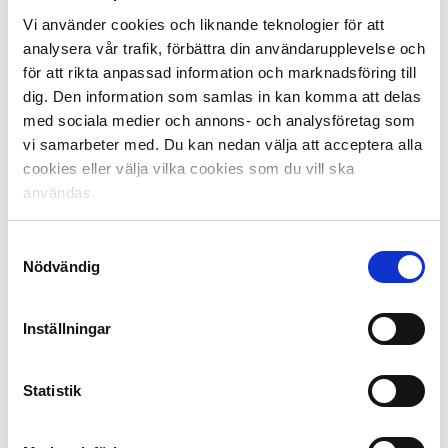
UEFA:s ligaranking september 2023:
Vi använder cookies och liknande teknologier för att
22. Cypern 22.100
analysera vår trafik, förbättra din användarupplevelse och
23. Ungern 21.875
för att rikta anpassad information och marknadsföring till
24. Sverige 21.500
dig. Den information som samlas in kan komma att delas
25. Rumänien 21.375
med sociala medier och annons- och analysföretag som
26. Bulgarien 20.125
vi samarbeter med. Du kan nedan välja att acceptera alla
cookies eller välja vilka cookies som du vill ska
Sveriges poäng de senaste fem åren vilket ligger till
användas.
grund för totalen:
2019/2020: 5.750 (Malmö FF vidare från EL-gruppspel –
Samtyckesval
utslagna av Wolfsburg)
Nödvändig
2020/2021: 2.500 (Inget lag i gruppspel)
2021/2022: 5.125 (Malmö FF in i gruppspel i Champions
League)
Inställningar
2022/2023: 6.250 (Malmö FF och Djurgården till
gruppspel – Djurgården vidare till slutspel)
2023/2024: 1.875 (BK Häcken till gruppspel i Europa
Statistik
League)