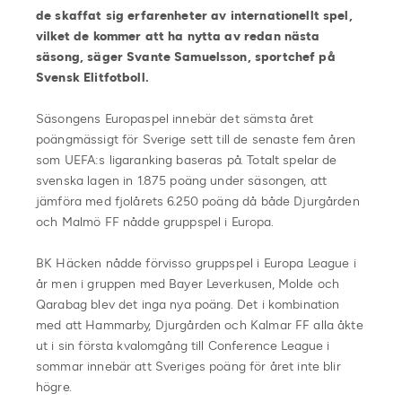
de skaffat sig erfarenheter av internationellt spel,
vilket de kommer att ha nytta av redan nästa
säsong, säger Svante Samuelsson, sportchef på
Svensk Elitfotboll.
Säsongens Europaspel innebär det sämsta året
poängmässigt för Sverige sett till de senaste fem åren
som UEFA:s ligaranking baseras på. Totalt spelar de
svenska lagen in 1.875 poäng under säsongen, att
jämföra med fjolårets 6.250 poäng då både Djurgården
och Malmö FF nådde gruppspel i Europa.
BK Häcken nådde förvisso gruppspel i Europa League i
år men i gruppen med Bayer Leverkusen, Molde och
Qarabag blev det inga nya poäng. Det i kombination
med att Hammarby, Djurgården och Kalmar FF alla åkte
ut i sin första kvalomgång till Conference League i
sommar innebär att Sveriges poäng för året inte blir
högre.