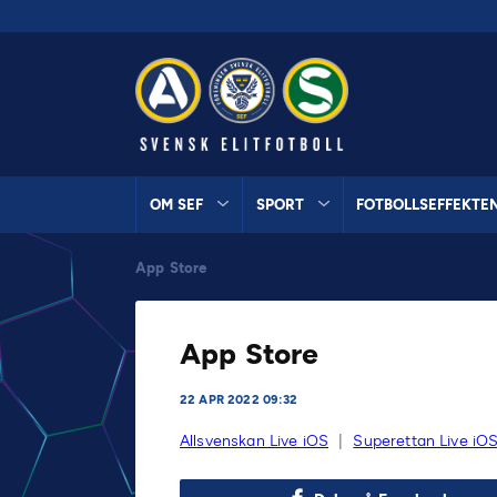
OM SEF
SPORT
FOTBOLLSEFFEKTE
App Store
App Store
22 APR 2022 09:32
Allsvenskan Live iOS
|
Superettan Live iO