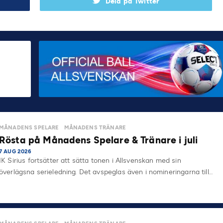
Dela på Twitter
MÅNADENS SPELARE
MÅNADENS TRÄNARE
Rösta på Månadens Spelare & Tränare i juli
7 AUG 2026
IK Sirius fortsätter att sätta tonen i Allsvenskan med sin
överlägsna serieledning. Det avspeglas även i nomineringarna till…