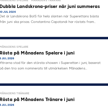
MÅNADENS SPELARE
MÅNADENS TRÄNARE
Dubbla Landskrona-priser när juni summeras
10 JUL 2026
Det är Landskrona BoIS för hela slanten när Superettans bästa
från juni ska prisas. Constantino Capotondi har röstats fram…
MÅNADENS SPELARE
Rösta på Månadens Spelare i juni
3 JUL 2026
Yttrarna stod för den största showen i Superettan i juni, baserat
på den trio som nominerats till utmärkelsen Månadens…
MÅNADENS TRÄNARE
Rösta på Månadens Tränare i juni
3 JUL 2026