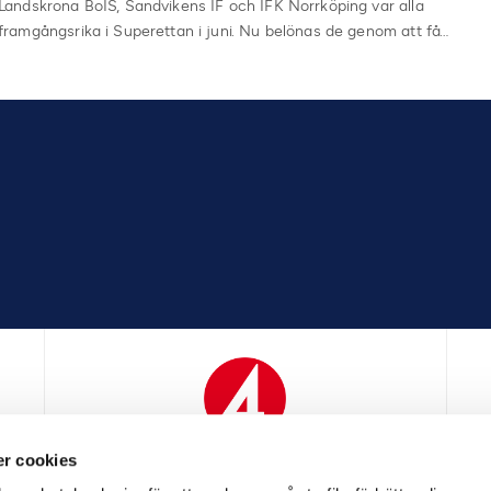
Landskrona BoIS, Sandvikens IF och IFK Norrköping var alla
framgångsrika i Superettan i juni. Nu belönas de genom att få…
r cookies
N
MEDIAPARTNER