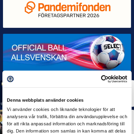
MÅNADENS SPELARE
MÅNADENS TRÄNARE
Rösta på Månadens Spelare & Tränare i juli
7 AUG 2026
Denna webbplats använder cookies
Vi använder cookies och liknande teknologier för att
analysera vår trafik, förbättra din användarupplevelse och
MÅNADENS SPELARE
MÅNADENS TRÄNARE
Dubbla Landskrona-priser när juni summeras
för att rikta anpassad information och marknadsföring till
10 JUL 2026
dig. Den information som samlas in kan komma att delas