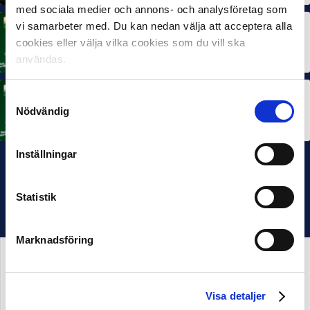
med sociala medier och annons- och analysföretag som
vi samarbeter med. Du kan nedan välja att acceptera alla
MÅNADENS SPELARE
cookies eller välja vilka cookies som du vill ska
Rösta på Månadens Spelare i juni
3 JUL 2026
användas.
Samtyckesval
MÅNADENS TRÄNARE
Rösta på Månadens Tränare i juni
Nödvändig
3 JUL 2026
Inställningar
Statistik
Marknadsföring
Visa detaljer