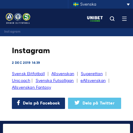
Svenska
Instagram
Instagram
2 DEC 2019 14:39
Svensk Elitfotboll
|
Allsvenskan
|
Superettan
|
Unicoach
|
Svenska Futsalligan
|
eAllsvenskan
|
Allsvenskan Fantasy
Dela på Facebook
Dela på Twitter