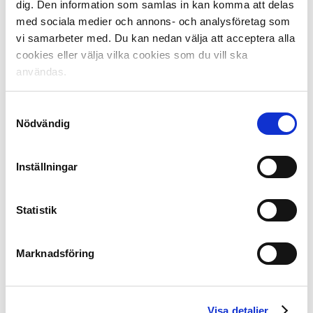
dig. Den information som samlas in kan komma att delas
med sociala medier och annons- och analysföretag som
Det är också många andra som redan yttrat sig i
vi samarbeter med. Du kan nedan välja att acceptera alla
ärendet runt spelschemat och som måste respekteras.
cookies eller välja vilka cookies som du vill ska
Alla utifrån sina respektive förutsättningar.
användas.
Programförslaget är före säsongsstarten skickat till
polisen, TV-bolag (C More och TV4) och Svenska Spel
samt att Fotbollssupporterunionen (SFSU) också fått
Samtyckesval
Nödvändig
inkomma med synpunkter som beaktas.
Efter spelordningsmötet mellan klubbarna, SvFF och
Inställningar
SEF brukar det alltid finnas några önskemål om smärre
justeringar från klubbarna som inte kunde lösa på
mötet, detta blir då ett uppdrag för SEF att se ifall det
Statistik
är möjligt att lösa med de olika inblandade parterna.
Denna del brukar ta ytterligare några dagar, sedan kan
SvFF ta vid.
Marknadsföring
Förutsättningarna för resterande omgångar i
Allsvenskan, omgång 23-28 samt omgång 30, fastställts
Visa detaljer