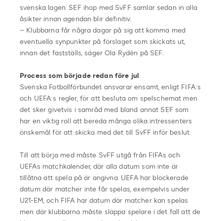
svenska lagen. SEF ihop med SvFF samlar sedan in alla
åsikter innan agendan blir definitiv.
– Klubbarna får några dagar på sig att komma med
eventuella synpunkter på förslaget som skickats ut,
innan det fastställs, säger Ola Rydén på SEF.
Process som började redan före jul
Svenska Fotbollförbundet ansvarar ensamt, enligt FIFA:s
och UEFA:s regler, för att besluta om spelschemat men
det sker givetvis i samråd med bland annat SEF som
har en viktig roll att bereda många olika intressenters
önskemål för att skicka med det till SvFF inför beslut.
Till att börja med måste SvFF utgå från FIFAs och
UEFAs matchkalender, där alla datum som inte är
tillåtna att spela på är angivna. UEFA har blockerade
datum där matcher inte får spelas, exempelvis under
U21-EM, och FIFA har datum där matcher kan spelas
men där klubbarna måste släppa spelare i det fall att de