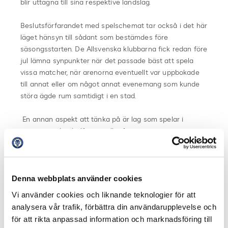
blir uttagna till sina respektive landslag.
Beslutsförfarandet med spelschemat tar också i det här
läget hänsyn till sådant som bestämdes före
säsongsstarten. De Allsvenska klubbarna fick redan före
jul lämna synpunkter när det passade bäst att spela
vissa matcher, när arenorna eventuellt var uppbokade
till annat eller om något annat evenemang som kunde
störa ägde rum samtidigt i en stad.
En annan aspekt att tänka på är lag som spelar i
samma stad och då speciellt på samma arena.
– Vi försöker normalt få ett av lagen som delar arena
att vara hemma och det andra borta i varje omgång. Vi
måste dessutom ta hänsyn till lag som spelar i samma
stad även om de inte delar arena. Exempelvis vill vi helst
Denna webbplats använder cookies
inte ha AIK och Djurgården hemma i samma omgång.
Vi använder cookies och liknande teknologier för att
Nu blir det så ändå i och med att Hammarby också
analysera vår trafik, förbättra din användarupplevelse och
spelar i Allsvenskan. Då får de spela olika dagar, säger
för att rikta anpassad information och marknadsföring till
Ola Rydén
.