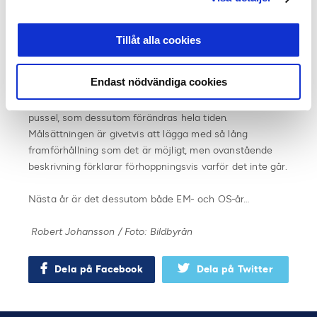
sedan i ett nytt spelordningsmöte med samma parter
under sista veckan i maj. Superettan har en liknande
procedur där ett förslag för omgång 16-22 skickas ut till
Tillåt alla cookies
klubbarna samt att det hålls ett spelordningsmöte för
omgång 23-30 efter mötet för Allsvenskan.
Endast nödvändiga cookies
Att lägga spelschemat är alltså ett enormt komplext
pussel, som dessutom förändras hela tiden.
Målsättningen är givetvis att lägga med så lång
framförhållning som det är möjligt, men ovanstående
beskrivning förklarar förhoppningsvis varför det inte går.
Nästa år är det dessutom både EM- och OS-år…
Robert Johansson / Foto: Bildbyrån
Dela på Facebook
Dela på Twitter