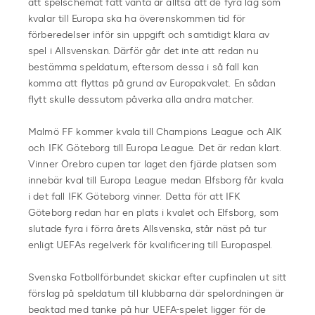
att spelschemat fått vänta är alltså att de fyra lag som
kvalar till Europa ska ha överenskommen tid för
förberedelser inför sin uppgift och samtidigt klara av
spel i Allsvenskan. Därför går det inte att redan nu
bestämma speldatum, eftersom dessa i så fall kan
komma att flyttas på grund av Europakvalet. En sådan
flytt skulle dessutom påverka alla andra matcher.
Malmö FF kommer kvala till Champions League och AIK
och IFK Göteborg till Europa League. Det är redan klart.
Vinner Örebro cupen tar laget den fjärde platsen som
innebär kval till Europa League medan Elfsborg får kvala
i det fall IFK Göteborg vinner. Detta för att IFK
Göteborg redan har en plats i kvalet och Elfsborg, som
slutade fyra i förra årets Allsvenska, står näst på tur
enligt UEFAs regelverk för kvalificering till Europaspel.
Svenska Fotbollförbundet skickar efter cupfinalen ut sitt
förslag på speldatum till klubbarna där spelordningen är
beaktad med tanke på hur UEFA-spelet ligger för de