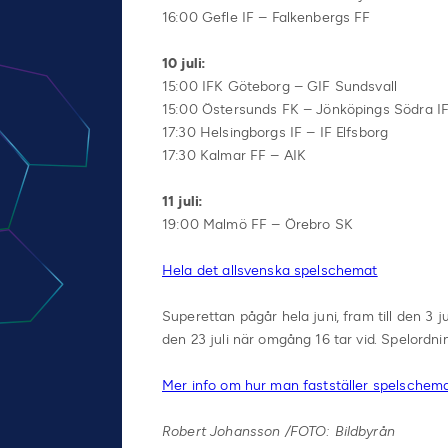
16:00 Gefle IF – Falkenbergs FF
10 juli:
15:00 IFK Göteborg – GIF Sundsvall
15:00 Östersunds FK – Jönköpings Södra I
17:30 Helsingborgs IF – IF Elfsborg
17:30 Kalmar FF – AIK
11 juli:
19:00 Malmö FF – Örebro SK
Hela det allsvenska spelschemat
Superettan pågår hela juni, fram till den 3 j
den 23 juli när omgång 16 tar vid. Spelordni
Mer info om hur man fastställer spelschemat
Robert Johansson /FOTO: Bildbyrån