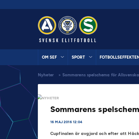
OM SEF
SPORT
FOTBOLLSEFFEKTE
Nyheter
>
Sommarens spelschema för Allsvenskan
NYHETER
Sommarens spelschema 
16 MAJ 2016 12:04
Cupfinalen är avgjord och efter att Häc