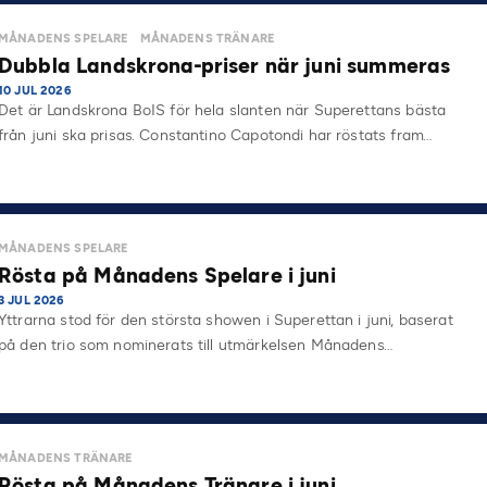
på…
MÅNADENS SPELARE
MÅNADENS TRÄNARE
Dubbla Landskrona-priser när juni summeras
10 JUL 2026
Det är Landskrona BoIS för hela slanten när Superettans bästa
från juni ska prisas. Constantino Capotondi har röstats fram…
MÅNADENS SPELARE
Rösta på Månadens Spelare i juni
3 JUL 2026
Yttrarna stod för den största showen i Superettan i juni, baserat
på den trio som nominerats till utmärkelsen Månadens…
MÅNADENS TRÄNARE
Rösta på Månadens Tränare i juni