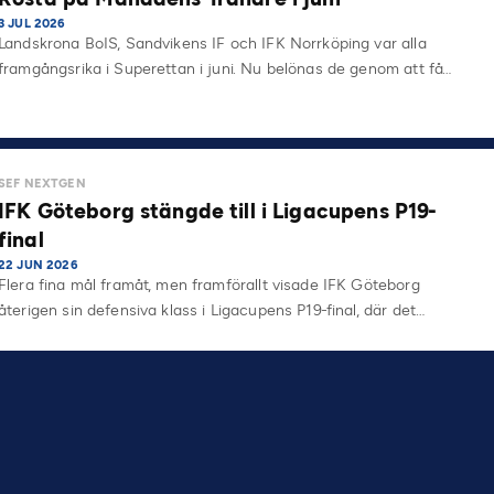
3 JUL 2026
Landskrona BoIS, Sandvikens IF och IFK Norrköping var alla
framgångsrika i Superettan i juni. Nu belönas de genom att få…
SEF NEXTGEN
IFK Göteborg stängde till i Ligacupens P19-
final
22 JUN 2026
Flera fina mål framåt, men framförallt visade IFK Göteborg
återigen sin defensiva klass i Ligacupens P19-final, där det…