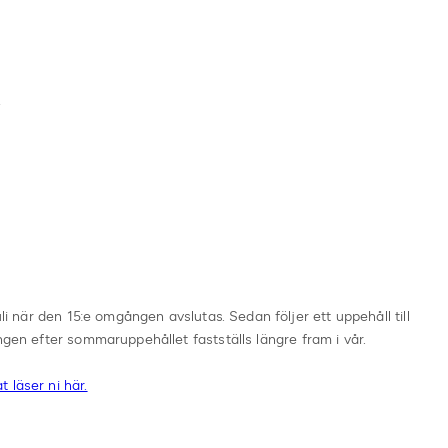
F
uli när den 15:e omgången avslutas. Sedan följer ett uppehåll till
ngen efter sommaruppehållet fastställs längre fram i vår.
 läser ni här.