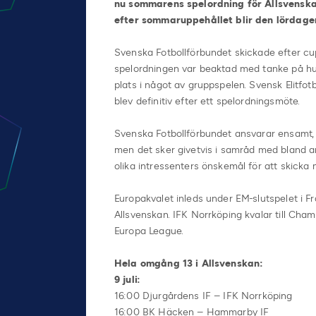
nu sommarens spelordning för Allsvenska
efter sommaruppehållet blir den lördagen 
Svenska Fotbollförbundet skickade efter cupf
spelordningen var beaktad med tanke på hur
plats i något av gruppspelen. Svensk Elitfo
blev definitiv efter ett spelordningsmöte.
Svenska Fotbollförbundet ansvarar ensamt, 
men det sker givetvis i samråd med bland an
olika intressenters önskemål för att skicka m
Europakvalet inleds under EM-slutspelet i F
Allsvenskan. IFK Norrköping kvalar till Cha
Europa League.
Hela omgång 13 i Allsvenskan:
9 juli:
16:00 Djurgårdens IF – IFK Norrköping
16:00 BK Häcken – Hammarby IF