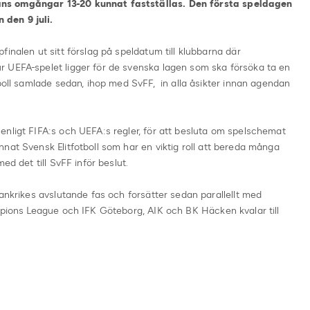
ns omgångar 13-20 kunnat fastställas. Den första speldagen
den 9 juli.
inalen ut sitt förslag på speldatum till klubbarna där
 UEFA-spelet ligger för de svenska lagen som ska försöka ta en
tboll samlade sedan, ihop med SvFF, in alla åsikter innan agendan
enligt FIFA:s och UEFA:s regler, för att besluta om spelschemat
nat Svensk Elitfotboll som har en viktig roll att bereda många
ed det till SvFF inför beslut.
rankrikes avslutande fas och forsätter sedan parallellt med
mpions League och IFK Göteborg, AIK och BK Häcken kvalar till